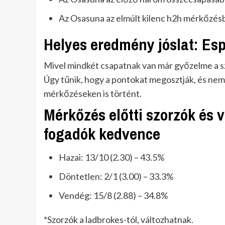
Az Osasuna az elmúlt kilenc h2h mérkőzésbő
Helyes eredmény jóslat: Es
Mivel mindkét csapatnak van már győzelme a sz
Úgy tűnik, hogy a pontokat megosztják, és nem 
mérkőzéseken is történt.
Mérkőzés előtti szorzók és 
fogadók kedvence
Hazai: 13/10 (2.30) – 43.5%
Döntetlen: 2/1 (3.00) – 33.3%
Vendég: 15/8 (2.88) – 34.8%
*Szorzók a ladbrokes-tól, változhatnak.