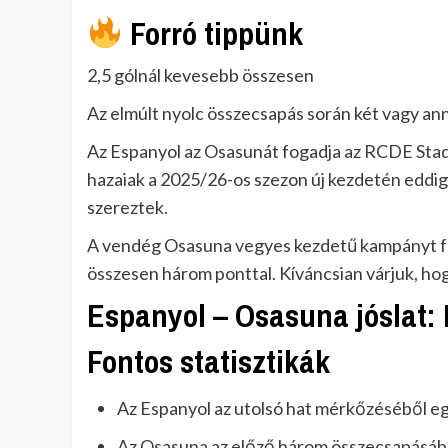
Forró tippünk
2,5 gólnál kevesebb összesen
Az elmúlt nyolc összecsapás során két vagy ann
Az Espanyol az Osasunát fogadja az RCDE Stad
hazaiak a 2025/26-os szezon új kezdetén eddig
szereztek.
A vendég Osasuna vegyes kezdetű kampányt fu
összesen három ponttal. Kíváncsian várjuk, hog
Espanyol – Osasuna jóslat:
Fontos statisztikák
Az Espanyol az utolsó hat mérkőzéséből eg
Az Osasuna az előző három összecsapásáb