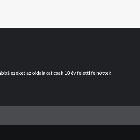
bbá ezeket az oldalakat csak 18 év feletti felnőttek