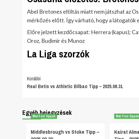
Abel Bretones eltiltás miatt nem játszhat az Os
mérkőzés előtt. Így várható, hogy a látogatók
Előre jelzett kezdőcsapat: Herrera (kapus); C
Oroz, Budimir és Munoz
La Liga szorzók
Post
Korábbi
Real Betis vs Athletic Bilbao Tipp – 2025.08.31
Navigation
Egyéb bejegyzések
Mai Foci tippek
Mai Foci tippek
Middlesbrough vs Stoke Tipp –
Kairat Alm
2025.09.30
Tipp – 2025