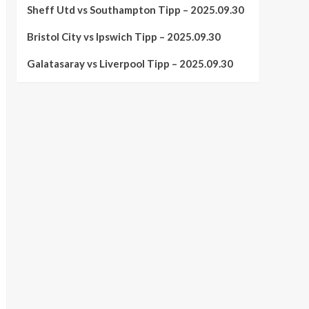
Sheff Utd vs Southampton Tipp – 2025.09.30
Bristol City vs Ipswich Tipp – 2025.09.30
Galatasaray vs Liverpool Tipp – 2025.09.30