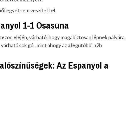
l egyet sem veszített el.
panyol 1-1 Osasuna
ezon elején, várható, hogy magabiztosan lépnek pályára.
várható sok gól, mint ahogy az a legutóbbi h2h
valószínűségek: Az Espanyol a