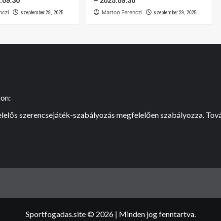
nczi
szeptember 29, 2025
Marton Ferenczi
szeptember 29, 2025
gon:
felelős szerencsejáték-szabályozás megfelelően szabályozza. Tová
Sportfogadas.site © 2026 | Minden jog fenntartva.