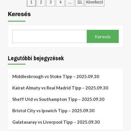
Bejegyzések
Milan
1
Atalanta
2
3
4
…
111
Következő
vs
vs
lapozása
Slavia
Keresés
Club
Prague
Brugge
Tipp
Tipp
–
–
2025.09.30
2025.09.30
Keresés
Legutóbbi bejegyzések
Middlesbrough vs Stoke Tipp – 2025.09.30
Kairat Almaty vs Real Madrid Tipp – 2025.09.30
Sheff Utd vs Southampton Tipp – 2025.09.30
Bristol City vs Ipswich Tipp – 2025.09.30
Galatasaray vs Liverpool Tipp – 2025.09.30