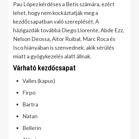
Pau López kérdéses a Betis számára, ezért
lehet, hogy nem kockáztatják meg a
kezdőcsapatban való szereplését. A
házigazdák továbbá Diego Llorente, Abde Ezz,
Nelson Deossa, Aitor Ruibal, Marc Roca és
Isco hiányában is szenvednek, akik sérülés
miatt a gyógykezelés alatt állnak.
Várható kezdőcsapat
Valles (kapus)
Firpo
Bartra
Natan
Bellerin