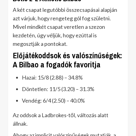
A két csapat legutóbbi összecsapásai alapján
azt várjuk, hogy rengeteg gól fog születni.
Mivel mindkét csapat veretlen a szezon
kezdetén, úgy véljük, hogy ezúttal is
megosztják a pontokat.
Előjátékoddsok és valószínűségek:
A Bilbao a fogadók favoritja
Hazai: 15/8 (2.88) – 34.8%
Döntetlen: 11/5 (3.20) – 31.3%
Vendég: 6/4 (2.50) – 40.0%
Az oddsok a Ladbrokes-től, változás alatt
állnak.
Ahogy az implicit valószínűségek mutatják, a