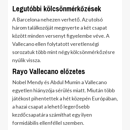
Legutóbbi kölcsönmérkőzések
A Barcelona nehezen verhető. Az utolsó
három találkozóját megnyerte a két csapat
között minden versenyt figyelembe véve. A
Vallecano ellen folytatott veretlenségi
sorozatuk több mint négy kölcsönmérkőzésre
nyúlik vissza.
Rayo Vallecano előzetes
Nobel Mendy és Abdul Mumin a Vallecano
egyetlen hiányzója sérülés miatt. Miután több
játékost pihentettek a hét közepén Európában,
a hazai csapat a lehető legerősebb
kezdőcsapatára számíthat egy ilyen
formidábilis ellenféllel szemben.