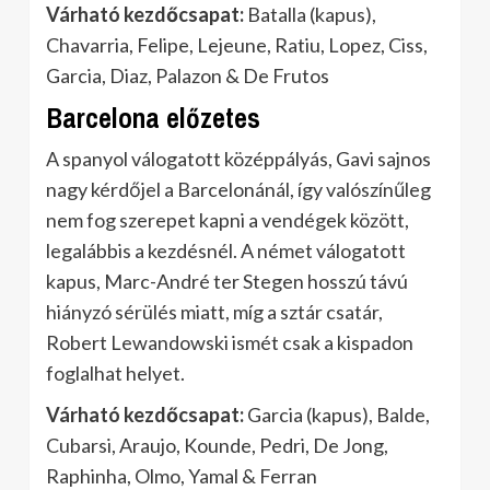
Várható kezdőcsapat:
Batalla (kapus),
Chavarria, Felipe, Lejeune, Ratiu, Lopez, Ciss,
Garcia, Diaz, Palazon & De Frutos
Barcelona előzetes
A spanyol válogatott középpályás, Gavi sajnos
nagy kérdőjel a Barcelonánál, így valószínűleg
nem fog szerepet kapni a vendégek között,
legalábbis a kezdésnél. A német válogatott
kapus, Marc-André ter Stegen hosszú távú
hiányzó sérülés miatt, míg a sztár csatár,
Robert Lewandowski ismét csak a kispadon
foglalhat helyet.
Várható kezdőcsapat:
Garcia (kapus), Balde,
Cubarsi, Araujo, Kounde, Pedri, De Jong,
Raphinha, Olmo, Yamal & Ferran