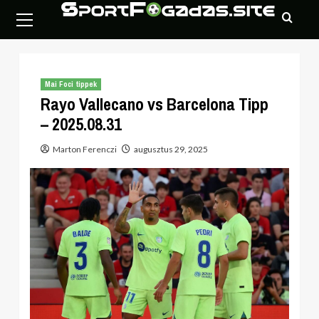
Skip
Primary
to
Menu
content
Mai Foci tippek
Rayo Vallecano vs Barcelona Tipp
– 2025.08.31
Marton Ferenczi
augusztus 29, 2025