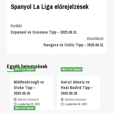
Spanyol La Liga előrejelzések
Post
Korábbi
Espanyol vs Osasuna Tipp – 2025.08.31
Navigation
Következő
Rangers vs Celtic Tipp – 2025.08.31
Egyéb bejegyzések
Mai Foci tippek
Mai Foci tippek
Middlesbrough vs
Kairat Almaty vs
Stoke Tipp –
Real Madrid Tipp –
2025.09.30
2025.09.30
Marton Ferenczi
Marton Ferenczi
szeptember 29, 2025
szeptember 29, 2025
Mai Foci tippek