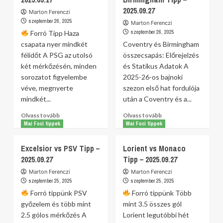
Levante
Man
2025.09.27
Tipp
Utd
Marton Ferenczi
–
Tipp
szeptember 26, 2025
Marton Ferenczi
2025.09.27
–
szeptember 26, 2025
Forró Tipp Haza
2025.09.27
csapata nyer mindkét
Coventry és Birmingham
félidőt A PSG az utolsó
összecsapás: Előrejelzés
két mérkőzésén, minden
és Statikus Adatok A
sorozatot figyelembe
2025-26-os bajnoki
véve, megnyerte
szezon első hat fordulója
mindkét...
után a Coventry és a...
Read
Read
Olvass tovább
Olvass tovább
more
more
Mai Foci tippek
Mai Foci tippek
about
about
PSG
Coventry
Excelsior vs PSV Tipp –
Lorient vs Monaco
vs
vs
2025.09.27
Tipp – 2025.09.27
Auxerre
Birmingham
Tipp
Tipp
Marton Ferenczi
Marton Ferenczi
–
–
szeptember 25, 2025
szeptember 25, 2025
2025.09.27
2025.09.27
Forró tippünk PSV
Forró tippünk Több
győzelem és több mint
mint 3.5 összes gól
2.5 gólos mérkőzés A
Lorient legutóbbi hét