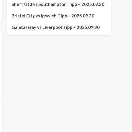
Sheff Utd vs Southampton Tipp – 2025.09.30
Bristol City vs Ipswich Tipp – 2025.09.30
Galatasaray vs Liverpool Tipp – 2025.09.30