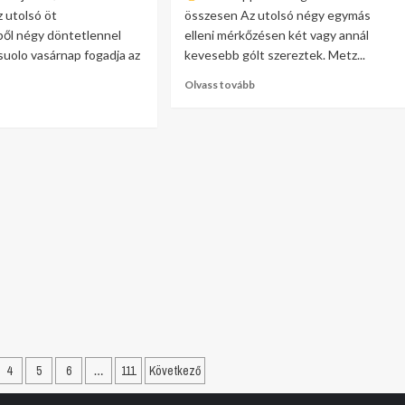
–
–
 utolsó öt
összesen Az utolsó négy egymás
2025.09.28
2025.09.28
ől négy döntetlennel
elleni mérkőzésen két vagy annál
ssuolo vasárnap fogadja az
kevesebb gólt szereztek. Metz...
Read
Olvass tovább
more
Read
about
more
Metz
about
vs
Sassuolo
Le
vs
Havre
Udinese
Tipp
Tipp
–
–
2025.09.28
2025.09.28
Bejegyzések
4
5
6
…
111
Következő