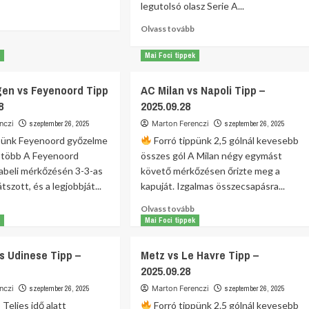
legutolsó olasz Serie A...
Read
more
Read
Olvass tovább
about
more
Rennes
about
k
Mai Foci tippek
vs
Lecce
Lens
vs
gen vs Feyenoord Tipp
AC Milan vs Napoli Tipp –
Tipp
Bologna
–
8
2025.09.28
Tipp
2025.09.28
–
nczi
szeptember 26, 2025
Marton Ferenczi
szeptember 26, 2025
2025.09.28
pünk Feyenoord győzelme
Forró tippünk 2,5 gólnál kevesebb
l több A Feyenoord
összes gól A Milan négy egymást
gabeli mérkőzésén 3-3-as
követő mérkőzésen őrizte meg a
tszott, és a legjobbját...
kapuját. Izgalmas összecsapásra...
Read
Read
Olvass tovább
more
more
k
Mai Foci tippek
about
about
FC
AC
s Udinese Tipp –
Metz vs Le Havre Tipp –
Groningen
Milan
2025.09.28
vs
vs
Feyenoord
Napoli
nczi
szeptember 26, 2025
Marton Ferenczi
szeptember 26, 2025
Tipp
Tipp
 Teljes idő alatt
Forró tippünk 2.5 gólnál kevesebb