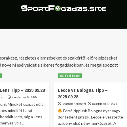
aprakész, részletes elemzéseket és szakértői előrejelzéseket
 növelni esélyeidet a sikeres fogadásokban, és megalapozott
k
Mai Foci tippek
Lens Tipp – 2025.09.28
Lecce vs Bologna Tipp –
2025.09.28
nczi
szeptember 27, 2025
pünk Mindkét csapat gólt
Marton Ferenczi
szeptember 27, 2025
nnes mindkét hazai
Forró tippünk Bologna nyer vagy
etalált idén, míg a Lens
döntetlent játszik. Lecce elvesztette
ményes volt...
az idény első négy mérkőzését. A