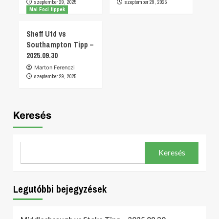
szeptember 29, 2025
szeptember 29, 2025
Mai Foci tippek
Sheff Utd vs
Southampton Tipp –
2025.09.30
Marton Ferenczi
szeptember 29, 2025
Keresés
Keresés
Legutóbbi bejegyzések