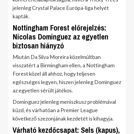
jelenleg Crystal Palace Európa-liga helyét
kapták.
Nottingham Forest előrejelzés:
Nicolas Dominguez az egyetlen
biztosan hiányzó
Miután Da Silva Moreira közelmúltban
visszatért a Birmingham ellen, a Nottingham
Forest közel áll ahhoz, hogy teljesen
egészséges legyen, hiszen jelenleg Dominguez
az egyetlen sérült játékos.
Dominguez jelenleg meniszkusz problémával
küzd, és várhatóan a Premier League
következő szezonjának kezdetét is kihagyja.
Várható kezdőcsapat: Sels (kapus),