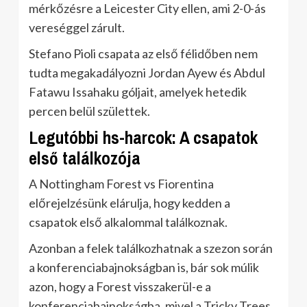
mérkőzésre a Leicester City ellen, ami 2-0-ás
vereséggel zárult.
Stefano Pioli csapata az első félidőben nem
tudta megakadályozni Jordan Ayew és Abdul
Fatawu Issahaku góljait, amelyek hetedik
percen belül születtek.
Legutóbbi hs-harcok: A csapatok
első találkozója
A Nottingham Forest vs Fiorentina
előrejelzésünk elárulja, hogy kedden a
csapatok első alkalommal találkoznak.
Azonban a felek találkozhatnak a szezon során
a konferenciabajnokságban is, bár sok múlik
azon, hogy a Forest visszakerül-e a
konferenciabajnokságba, mivel a Tricky Trees