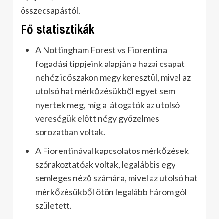
összecsapástól.
Fő statisztikák
A Nottingham Forest vs Fiorentina
fogadási tippjeink alapján a hazai csapat
nehéz időszakon megy keresztül, mivel az
utolsó hat mérkőzésükből egyet sem
nyertek meg, míg a látogatók az utolsó
vereségük előtt négy győzelmes
sorozatban voltak.
A Fiorentinával kapcsolatos mérkőzések
szórakoztatóak voltak, legalábbis egy
semleges néző számára, mivel az utolsó hat
mérkőzésükből ötön legalább három gól
született.