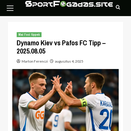
Skip
Primary
to
Menu
content
Mai Foci tippek
Dynamo Kiev vs Pafos FC Tipp –
2025.08.05
Marton Ferenczi
augusztus 4, 2025