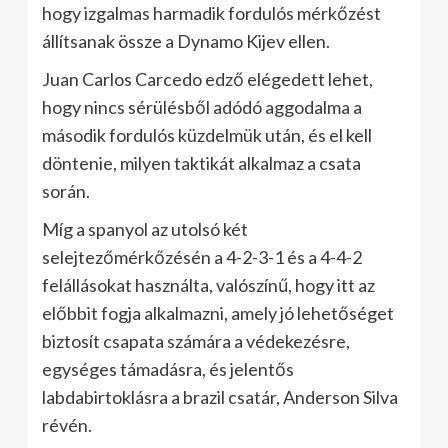
hogy izgalmas harmadik fordulós mérkőzést
állítsanak össze a Dynamo Kijev ellen.
Juan Carlos Carcedo edző elégedett lehet,
hogy nincs sérülésből adódó aggodalma a
második fordulós küzdelmük után, és el kell
döntenie, milyen taktikát alkalmaz a csata
során.
Míg a spanyol az utolsó két
selejtezőmérkőzésén a 4-2-3-1 és a 4-4-2
felállásokat használta, valószínű, hogy itt az
előbbit fogja alkalmazni, amely jó lehetőséget
biztosít csapata számára a védekezésre,
egységes támadásra, és jelentős
labdabirtoklásra a brazil csatár, Anderson Silva
révén.