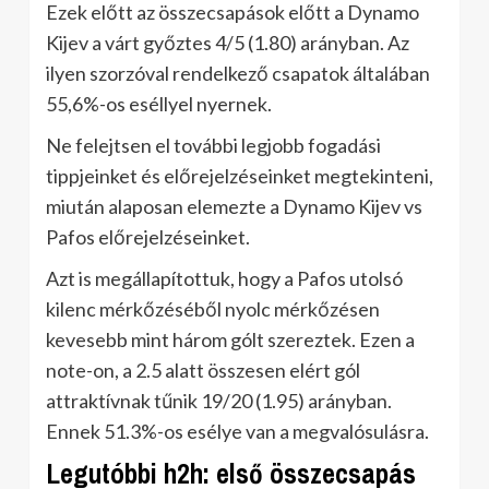
Ezek előtt az összecsapások előtt a Dynamo
Kijev a várt győztes 4/5 (1.80) arányban. Az
ilyen szorzóval rendelkező csapatok általában
55,6%-os eséllyel nyernek.
Ne felejtsen el további legjobb fogadási
tippjeinket és előrejelzéseinket megtekinteni,
miután alaposan elemezte a Dynamo Kijev vs
Pafos előrejelzéseinket.
Azt is megállapítottuk, hogy a Pafos utolsó
kilenc mérkőzéséből nyolc mérkőzésen
kevesebb mint három gólt szereztek. Ezen a
note-on, a 2.5 alatt összesen elért gól
attraktívnak tűnik 19/20 (1.95) arányban.
Ennek 51.3%-os esélye van a megvalósulásra.
Legutóbbi h2h: első összecsapás