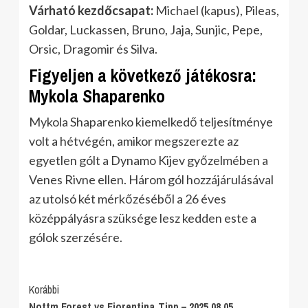
Várható kezdőcsapat:
Michael (kapus), Pileas,
Goldar, Luckassen, Bruno, Jaja, Sunjic, Pepe,
Orsic, Dragomir és Silva.
Figyeljen a következő játékosra:
Mykola Shaparenko
Mykola Shaparenko kiemelkedő teljesítménye
volt a hétvégén, amikor megszerezte az
egyetlen gólt a Dynamo Kijev győzelmében a
Venes Rivne ellen. Három gól hozzájárulásával
az utolsó két mérkőzéséből a 26 éves
középpályásra szüksége lesz kedden este a
gólok szerzésére.
Post
Korábbi
Nottm Forest vs Fiorentina Tipp – 2025.08.05