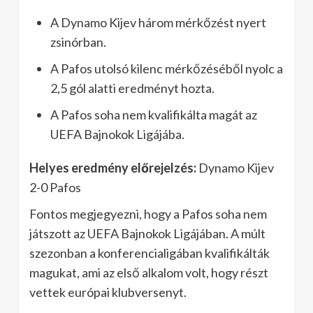
A Dynamo Kijev három mérkőzést nyert
zsinórban.
A Pafos utolsó kilenc mérkőzéséből nyolc a
2,5 gól alatti eredményt hozta.
A Pafos soha nem kvalifikálta magát az
UEFA Bajnokok Ligájába.
Helyes eredmény előrejelzés:
Dynamo Kijev
2-0 Pafos
Fontos megjegyezni, hogy a Pafos soha nem
játszott az UEFA Bajnokok Ligájában. A múlt
szezonban a konferencialigában kvalifikálták
magukat, ami az első alkalom volt, hogy részt
vettek európai klubversenyt.