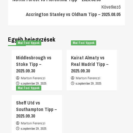
Navigation
Következő
Accrington Stanley vs Oldham Tipp – 2025.08.05
Egyéb bejegyzések
Mai Foci tippek
Mai Foci tippek
Middlesbrough vs
Kairat Almaty vs
Stoke Tipp –
Real Madrid Tipp –
2025.09.30
2025.09.30
Marton Ferenczi
Marton Ferenczi
szeptember 29, 2025
szeptember 29, 2025
Mai Foci tippek
Sheff Utd vs
Southampton Tipp –
2025.09.30
Marton Ferenczi
szeptember 29, 2025