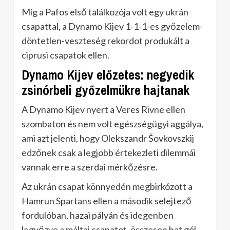
Míg a Pafos első találkozója volt egy ukrán
csapattal, a Dynamo Kijev 1-1-1-es győzelem-
döntetlen-veszteség rekordot produkált a
ciprusi csapatok ellen.
Dynamo Kijev előzetes: negyedik
zsinórbeli győzelmükre hajtanak
A Dynamo Kijev nyert a Veres Rivne ellen
szombaton és nem volt egészségügyi aggálya,
ami azt jelenti, hogy Olekszandr Šovkovszkij
edzőnek csak a legjobb értekezleti dilemmái
vannak erre a szerdai mérkőzésre.
Az ukrán csapat könnyedén megbirkózott a
Hamrun Spartans ellen a második selejtező
fordulóban, hazai pályán és idegenben
legyőzve a máltai csapatot, összesen hat gól