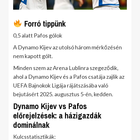
Forró tippünk
0,5 alatt Pafos gólok
A Dynamo Kijev az utolsó három mérkőzésén
nem kapott gólt.
Minden szem az Arena Lublinra szegeződik,
ahol a Dynamo Kijev és a Pafos csatája zajlik az
UEFA Bajnokok Ligája rájátszásába való
bejutásért 2025. augusztus 5-én, kedden.
Dynamo Kijev vs Pafos
előrejelzések: a házigazdák
dominálnak
Kulcsstatisztikák: