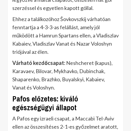
szerzéssel és egyetlen kapott góllal.
Ehhez a találkozóhoz Šovkovszkij várhatóan
fenntartja a 4-3-3-as felállást, amely jól
működött a Hamrun Spartans ellen, a Vladiszlav
Kabaiev, Vladiszlav Vanat és Nazar Voloshyn
triójával az élen.
Várható kezdőcsapat:
Neshcheret (kapus),
Karavaev, Bilovar, Mykhavko, Dubinchak,
Shaparenko, Brazhko, Buyalskyi, Kabaiev,
Vanat és Voloshyn.
Pafos előzetes: kiváló
egészségügyi állapot
A Pafos egy izraeli csapat, a Maccabi Tel-Aviv
ellen az összesítéses 2-1-es győzelmet aratott,