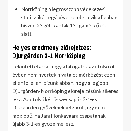
Norrköping a legrosszabb védekezési
statisztikák egyikével rendelkezik a ligában,
hiszen 23 gólt kaptak 13 ligamérkőzés
alatt.
Helyes eredmény előrejelzés:
Djurgården 3-1 Norrköping
Tekintettel arra, hogy a látogatók az utolsó öt
évben nem nyertek hivatalos mérkőzést ezen
ellenfél ellen, bízunk abban, hogy a legjobb
Djurgården-Norrköping előrejelzésünk sikeres
lesz. Az utolsó két összecsapás 3-1-es
Djurgården győzelmekkel zárult, így nem
meglepő, ha Jani Honkavaara csapatának
újabb 3-1-es győzelme lesz.