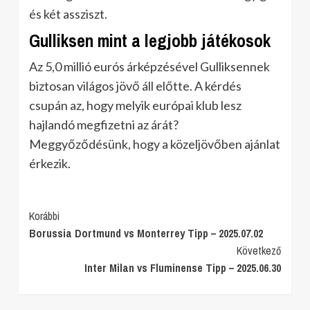
és két assziszt.
Gulliksen mint a legjobb játékosok
Az 5,0 millió eurós árképzésével Gulliksennek
biztosan világos jövő áll előtte. A kérdés
csupán az, hogy melyik európai klub lesz
hajlandó megfizetni az árát?
Meggyőződésünk, hogy a közeljövőben ajánlat
érkezik.
Post
Korábbi
Borussia Dortmund vs Monterrey Tipp – 2025.07.02
Navigation
Következő
Inter Milan vs Fluminense Tipp – 2025.06.30