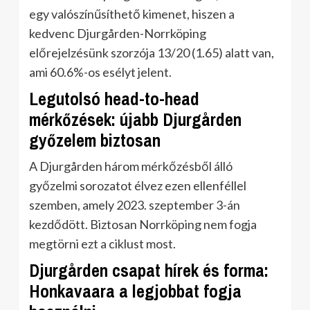
egy valószínűsíthető kimenet, hiszen a
kedvenc Djurgården-Norrköping
előrejelzésünk szorzója 13/20 (1.65) alatt van,
ami 60.6%-os esélyt jelent.
Legutolsó head-to-head
mérkőzések: újabb Djurgården
győzelem biztosan
A Djurgården három mérkőzésből álló
győzelmi sorozatot élvez ezen ellenféllel
szemben, amely 2023. szeptember 3-án
kezdődött. Biztosan Norrköping nem fogja
megtörni ezt a ciklust most.
Djurgården csapat hírek és forma:
Honkavaara a legjobbat fogja