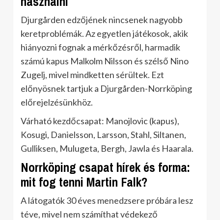
használni
Djurgården edzőjének nincsenek nagyobb
keretproblémák. Az egyetlen játékosok, akik
hiányozni fognak a mérkőzésről, harmadik
számú kapus Malkolm Nilsson és szélső Nino
Zugelj, mivel mindketten sérültek. Ezt
előnyösnek tartjuk a Djurgården-Norrköping
előrejelzésünkhöz.
Várható kezdőcsapat: Manojlovic (kapus),
Kosugi, Danielsson, Larsson, Stahl, Siltanen,
Gulliksen, Mulugeta, Bergh, Jawla és Haarala.
Norrköping csapat hírek és forma:
mit fog tenni Martin Falk?
A látogatók 30 éves menedzsere próbára lesz
téve, mivel nem számíthat védekező