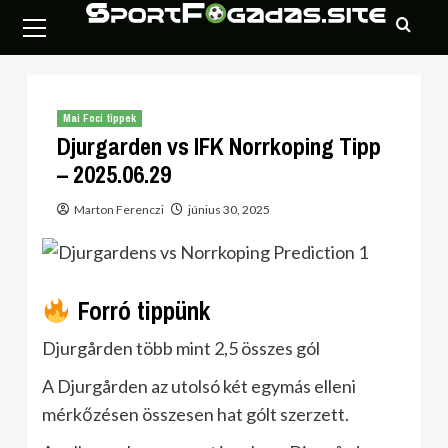
Skip
Primary
to
Menu
content
Mai Foci tippek
Djurgarden vs IFK Norrkoping Tipp
– 2025.06.29
Marton Ferenczi
június 30, 2025
Forró tippünk
Djurgården több mint 2,5 összes gól
A Djurgården az utolsó két egymás elleni
mérkőzésen összesen hat gólt szerzett.