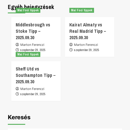
Egyéb bejegyzések
Mai Foci tippek
Mai Foci tippek
Middlesbrough vs
Kairat Almaty vs
Stoke Tipp –
Real Madrid Tipp –
2025.09.30
2025.09.30
Marton Ferenczi
Marton Ferenczi
szeptember 29, 2025
szeptember 29, 2025
Mai Foci tippek
Sheff Utd vs
Southampton Tipp –
2025.09.30
Marton Ferenczi
szeptember 29, 2025
Keresés