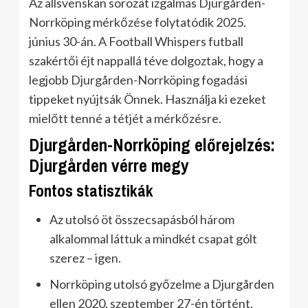
Az allsvenskan sorozat izgalmas Djurgården-
Norrköping mérkőzése folytatódik 2025.
június 30-án. A Football Whispers futball
szakértői éjt nappallá téve dolgoztak, hogy a
legjobb Djurgården-Norrköping fogadási
tippeket nyújtsák Önnek. Használja ki ezeket
mielőtt tenné a tétjét a mérkőzésre.
Djurgården-Norrköping előrejelzés:
Djurgården vérre megy
Fontos statisztikák
Az utolsó öt összecsapásból három
alkalommal láttuk a mindkét csapat gólt
szerez – igen.
Norrköping utolsó győzelme a Djurgården
ellen 2020. szeptember 27-én történt.