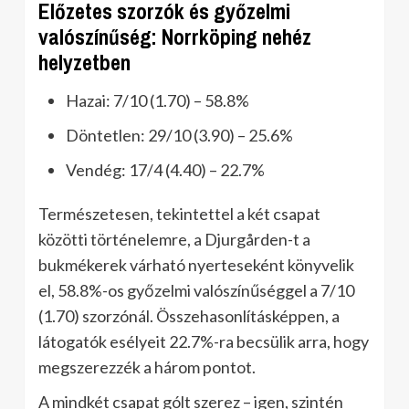
Előzetes szorzók és győzelmi
valószínűség: Norrköping nehéz
helyzetben
Hazai: 7/10 (1.70) – 58.8%
Döntetlen: 29/10 (3.90) – 25.6%
Vendég: 17/4 (4.40) – 22.7%
Természetesen, tekintettel a két csapat
közötti történelemre, a Djurgården-t a
bukmékerek várható nyerteseként könyvelik
el, 58.8%-os győzelmi valószínűséggel a 7/10
(1.70) szorzónál. Összehasonlításképpen, a
látogatók esélyeit 22.7%-ra becsülik arra, hogy
megszerezzék a három pontot.
A mindkét csapat gólt szerez – igen, szintén