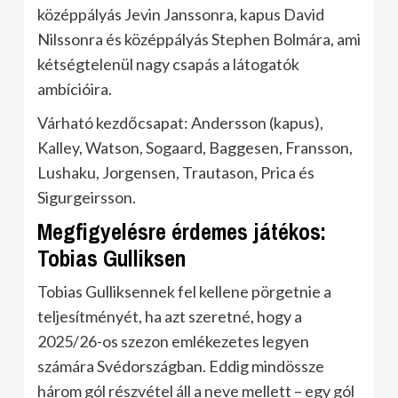
középpályás Jevin Janssonra, kapus David
Nilssonra és középpályás Stephen Bolmára, ami
kétségtelenül nagy csapás a látogatók
ambícióira.
Várható kezdőcsapat: Andersson (kapus),
Kalley, Watson, Sogaard, Baggesen, Fransson,
Lushaku, Jorgensen, Trautason, Prica és
Sigurgeirsson.
Megfigyelésre érdemes játékos:
Tobias Gulliksen
Tobias Gulliksennek fel kellene pörgetnie a
teljesítményét, ha azt szeretné, hogy a
2025/26-os szezon emlékezetes legyen
számára Svédországban. Eddig mindössze
három gól részvétel áll a neve mellett – egy gól