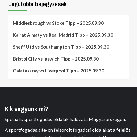
Legutóbbi bejegyzések
Middlesbrough vs Stoke Tipp – 2025.09.30
Kairat Almaty vs Real Madrid Tipp – 2025.09.30
Sheff Utd vs Southampton Tipp – 2025.09.30
Bristol City vs Ipswich Tipp – 2025.09.30
Galatasaray vs Liverpool Tipp – 2025.09.30
Kik vagyunk mi?
Speciális sportfogadás oldalak hálózata Magyarországon:
A sportfogadas.site-on felsorolt fogadási oldalakat a felelős