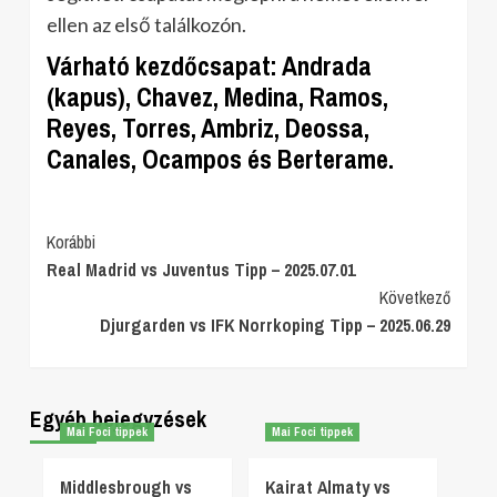
ellen az első találkozón.
Várható kezdőcsapat: Andrada
(kapus), Chavez, Medina, Ramos,
Reyes, Torres, Ambriz, Deossa,
Canales, Ocampos és Berterame.
Post
Korábbi
Real Madrid vs Juventus Tipp – 2025.07.01
Navigation
Következő
Djurgarden vs IFK Norrkoping Tipp – 2025.06.29
Egyéb bejegyzések
Mai Foci tippek
Mai Foci tippek
Middlesbrough vs
Kairat Almaty vs