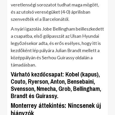
veretlenségi sorozatot tudhat maga mögött,
és az utolsó vereségüket (4-0) áprilisban
szenvedték el a Barcelonától.
A nyári igazolás Jobe Bellingham beilleszkedett
a csapatba, első gólpasszát az Ulsan Hyundai
legyőzésekor adta, és erős esélyes, hogy itt is
kezdőként lép pályára Julian Brandt mellett a
középpályán és Serhou Guirassy oldalán a
támadásban.
Várható kezdőcsapat: Kobel (kapus),
Couto, Ryerson, Anton, Bensebaini,
Svensson, Nmecha, Grob, Bellingham,
Brandt és Guirassy.
Monterrey áttekintés: Nincsenek új
hiányzók