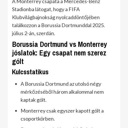
A Monterrey csapata a Mercedes-Benz
Stadionba látogat, hogy a FIFA
Klubvilágbajnokság nyolcaddöntőjében
találkozzon a Borussia Dortmunddal 2025.
július 2-án, szerdán.
Borussia Dortmund vs Monterrey
jóslatok: Egy csapat nem szerez
gólt
Kulcsstatikus
A Borussia Dortmund az utolsó négy
mérkőzéséből három alkalommal nem
kaptak gólt.
Monterrey csak egyszer kapott gólt a
csoportkörben.