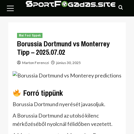
Skip
Primary
to
Menu
content
Mai Foci tippek
Borussia Dortmund vs Monterrey
Tipp – 2025.07.02
Marton Ferenczi
június 30, 2025
Forró tippünk
Borussia Dortmund nyerését javasoljuk.
A Borussia Dortmund az utolsó kilenc
mérkőzéséből nyolcnál félidőben vezetett.