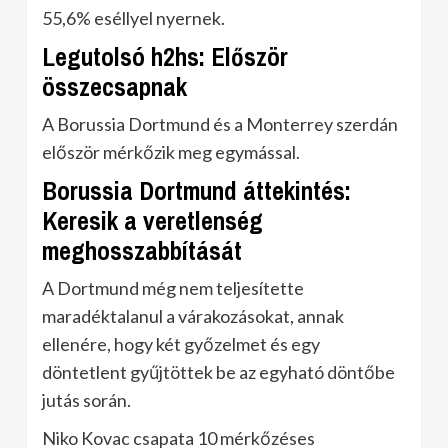
55,6% eséllyel nyernek.
Legutolsó h2hs: Először
összecsapnak
A Borussia Dortmund és a Monterrey szerdán
először mérkőzik meg egymással.
Borussia Dortmund áttekintés:
Keresik a veretlenség
meghosszabbítását
A Dortmund még nem teljesítette
maradéktalanul a várakozásokat, annak
ellenére, hogy két győzelmet és egy
döntetlent gyűjtöttek be az egyható döntőbe
jutás során.
Niko Kovac csapata 10 mérkőzéses