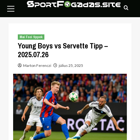
Skip
Primary
to
Menu
content
Mai Foci tippek
Young Boys vs Servette Tipp –
2025.07.26
Marton Ferenczi
július 25, 2025