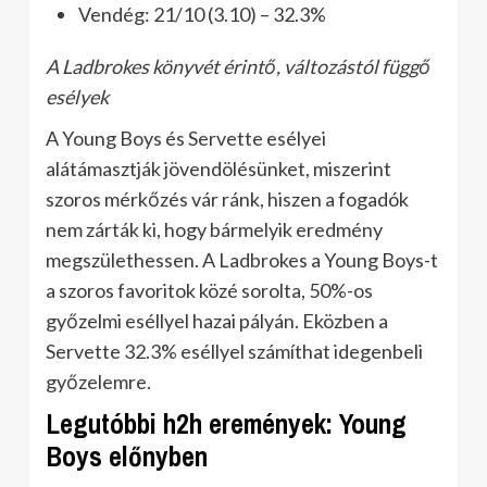
Vendég: 21/10 (3.10) – 32.3%
A Ladbrokes könyvét érintő, változástól függő
esélyek
A Young Boys és Servette esélyei
alátámasztják jövendölésünket, miszerint
szoros mérkőzés vár ránk, hiszen a fogadók
nem zárták ki, hogy bármelyik eredmény
megszülethessen. A Ladbrokes a Young Boys-t
a szoros favoritok közé sorolta, 50%-os
győzelmi eséllyel hazai pályán. Eközben a
Servette 32.3% eséllyel számíthat idegenbeli
győzelemre.
Legutóbbi h2h eremények: Young
Boys előnyben