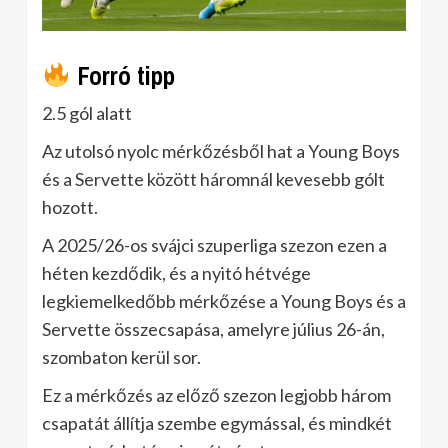
Forró tipp
2.5 gól alatt
Az utolsó nyolc mérkőzésből hat a Young Boys
és a Servette között háromnál kevesebb gólt
hozott.
A 2025/26-os svájci szuperliga szezon ezen a
héten kezdődik, és a nyitó hétvége
legkiemelkedőbb mérkőzése a Young Boys és a
Servette összecsapása, amelyre július 26-án,
szombaton kerül sor.
Ez a mérkőzés az előző szezon legjobb három
csapatát állítja szembe egymással, és mindkét