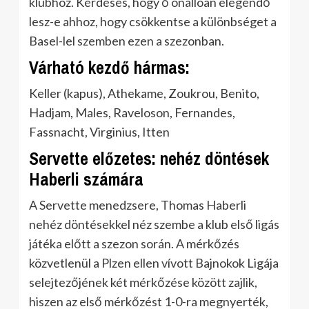
klubhoz. Kérdéses, hogy ő önállóan elegendő
lesz-e ahhoz, hogy csökkentse a különbséget a
Basel-lel szemben ezen a szezonban.
Várható kezdő hármas:
Keller (kapus), Athekame, Zoukrou, Benito,
Hadjam, Males, Raveloson, Fernandes,
Fassnacht, Virginius, Itten
Servette előzetes: nehéz döntések
Haberli számára
A Servette menedzsere, Thomas Haberli
nehéz döntésekkel néz szembe a klub első ligás
játéka előtt a szezon során. A mérkőzés
közvetlenül a Plzen ellen vívott Bajnokok Ligája
selejtezőjének két mérkőzése között zajlik,
hiszen az első mérkőzést 1-0-ra megnyerték,