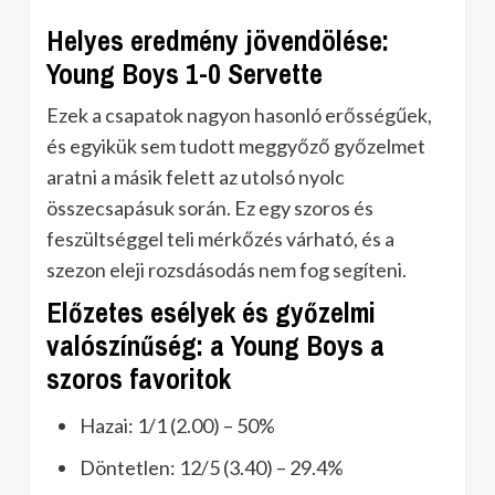
Helyes eredmény jövendölése:
Young Boys 1-0 Servette
Ezek a csapatok nagyon hasonló erősségűek,
és egyikük sem tudott meggyőző győzelmet
aratni a másik felett az utolsó nyolc
összecsapásuk során. Ez egy szoros és
feszültséggel teli mérkőzés várható, és a
szezon eleji rozsdásodás nem fog segíteni.
Előzetes esélyek és győzelmi
valószínűség: a Young Boys a
szoros favoritok
Hazai: 1/1 (2.00) – 50%
Döntetlen: 12/5 (3.40) – 29.4%