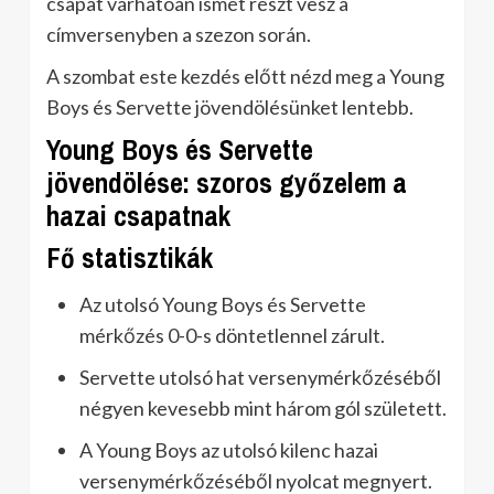
csapat várhatóan ismét részt vesz a
címversenyben a szezon során.
A szombat este kezdés előtt nézd meg a Young
Boys és Servette jövendölésünket lentebb.
Young Boys és Servette
jövendölése: szoros győzelem a
hazai csapatnak
Fő statisztikák
Az utolsó Young Boys és Servette
mérkőzés 0-0-s döntetlennel zárult.
Servette utolsó hat versenymérkőzéséből
négyen kevesebb mint három gól született.
A Young Boys az utolsó kilenc hazai
versenymérkőzéséből nyolcat megnyert.