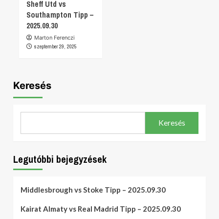
Sheff Utd vs
Southampton Tipp –
2025.09.30
Marton Ferenczi
szeptember 29, 2025
Keresés
Keresés
Legutóbbi bejegyzések
Middlesbrough vs Stoke Tipp – 2025.09.30
Kairat Almaty vs Real Madrid Tipp – 2025.09.30