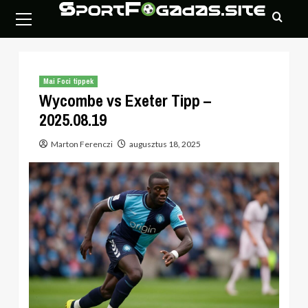
Skip
Primary
to
Menu
content
Mai Foci tippek
Wycombe vs Exeter Tipp –
2025.08.19
Marton Ferenczi
augusztus 18, 2025