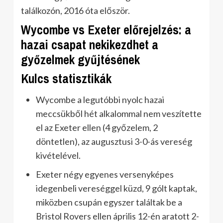
találkozón, 2016 óta először.
Wycombe vs Exeter előrejelzés: a
hazai csapat nekikezdhet a
győzelmek gyűjtésének
Kulcs statisztikák
Wycombe a legutóbbi nyolc hazai
meccsükből hét alkalommal nem veszítette
el az Exeter ellen (4 győzelem, 2
döntetlen), az augusztusi 3-0-ás vereség
kivételével.
Exeter négy egyenes versenyképes
idegenbeli vereséggel küzd, 9 gólt kaptak,
miközben csupán egyszer találtak be a
Bristol Rovers ellen április 12-én aratott 2-