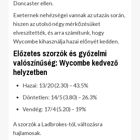
Doncaster ellen.
Exeternek nehézségei vannak az utazás során,
hiszen az utolsó négy mérkőzésüket
elveszítették, és arra számítunk, hogy
Wycombe kihasználja hazai előnyét kedden.
Előzetes szorzók és győzelmi
valószínűség: Wycombe kedvező
helyzetben
Hazai: 13/20 (2.30) – 43.5%
Döntetlen: 14/5 (3.80) – 26.3%
Vendég: 17/4 (5.20) – 19%
A szorzók a Ladbrokes-tól, változásra
hajlamosak.