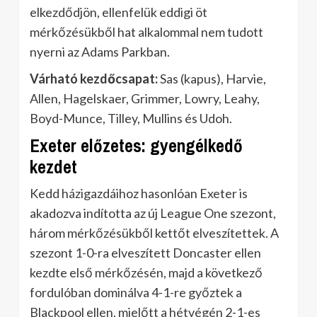
elkezdődjön, ellenfelük eddigi öt
mérkőzésükből hat alkalommal nem tudott
nyerni az Adams Parkban.
Várható kezdőcsapat:
Sas (kapus), Harvie,
Allen, Hagelskaer, Grimmer, Lowry, Leahy,
Boyd-Munce, Tilley, Mullins és Udoh.
Exeter előzetes: gyengélkedő
kezdet
Kedd házigazdáihoz hasonlóan Exeter is
akadozva indította az új League One szezont,
három mérkőzésükből kettőt elveszítettek. A
szezont 1-0-ra elveszített Doncaster ellen
kezdte első mérkőzésén, majd a következő
fordulóban dominálva 4-1-re győztek a
Blackpool ellen, mielőtt a hétvégén 2-1-es