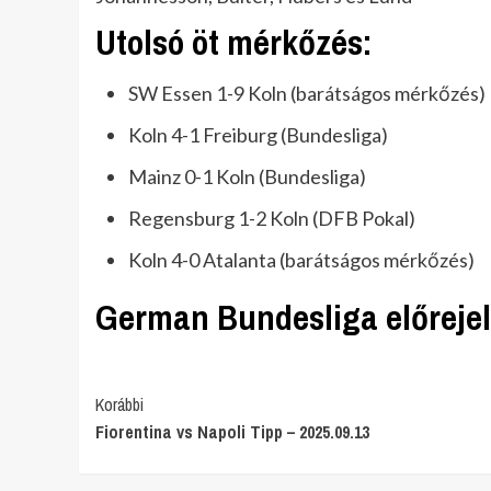
Utolsó öt mérkőzés:
SW Essen 1-9 Koln (barátságos mérkőzés)
Koln 4-1 Freiburg (Bundesliga)
Mainz 0-1 Koln (Bundesliga)
Regensburg 1-2 Koln (DFB Pokal)
Koln 4-0 Atalanta (barátságos mérkőzés)
German Bundesliga előreje
Post
Korábbi
Fiorentina vs Napoli Tipp – 2025.09.13
Navigation