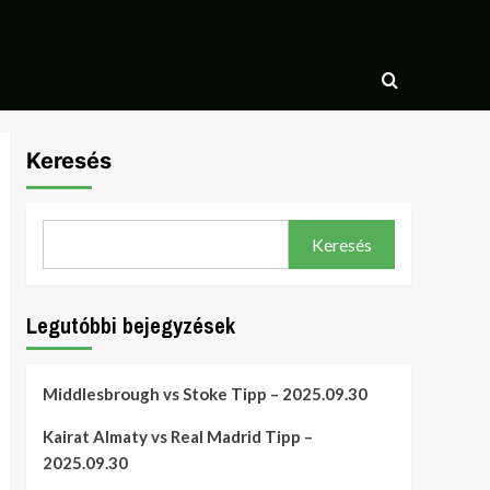
Keresés
Keresés
Legutóbbi bejegyzések
Middlesbrough vs Stoke Tipp – 2025.09.30
Kairat Almaty vs Real Madrid Tipp –
2025.09.30