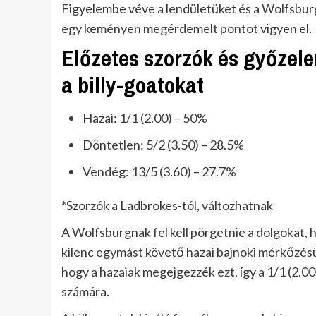
Figyelembe véve a lendületüket és a Wolfsburg 
egy keményen megérdemelt pontot vigyen el.
Előzetes szorzók és győzele
a billy-goatokat
Hazai: 1/1 (2.00) – 50%
Döntetlen: 5/2 (3.50) – 28.5%
Vendég: 13/5 (3.60) – 27.7%
*Szorzók a Ladbrokes-tól, változhatnak
A Wolfsburgnak fel kell pörgetnie a dolgokat, h
kilenc egymást követő hazai bajnoki mérkőzésü
hogy a hazaiak megejgezzék ezt, így a 1/1 (2.00
számára.