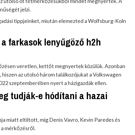
 az utolsó öt tétmérkőzésükből mindet megnyerték. A
nűségét jelzi.
gadási tippjeinket, miután elemezted a Wolfsburg-Koln
i a farkasok lenyűgöző h2h
zésen veretlen, kettőt megnyertek közülük. Azonban
, hiszen az utolsó három találkozójukat a Volkswagen
022 szeptemberében nyert a házigazdák ellen.
eg tudják-e hódítani a hazai
ja miatt eltiltott, míg Denis Vavro, Kevin Paredes és
g a mérkőzésről.