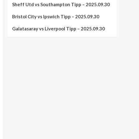
Sheff Utd vs Southampton Tipp – 2025.09.30
Bristol City vs Ipswich Tipp – 2025.09.30
Galatasaray vs Liverpool Tipp – 2025.09.30