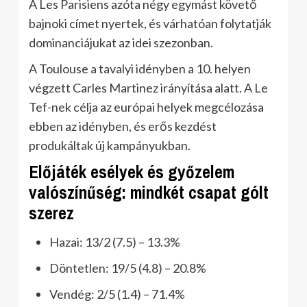
A Les Parisiens azóta négy egymást követő
bajnoki címet nyertek, és várhatóan folytatják
dominanciájukat az idei szezonban.
A Toulouse a tavalyi idényben a 10. helyen
végzett Carles Martinez irányítása alatt. A Le
Tef-nek célja az európai helyek megcélozása
ebben az idényben, és erős kezdést
produkáltak új kampányukban.
Előjáték esélyek és győzelem
valószínűség: mindkét csapat gólt
szerez
Hazai: 13/2 (7.5) – 13.3%
Döntetlen: 19/5 (4.8) – 20.8%
Vendég: 2/5 (1.4) – 71.4%