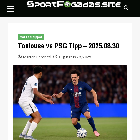
Skip
Primary
to
Menu
content
Mai Foci tippek
Toulouse vs PSG Tipp – 2025.08.30
Marton Ferenczi
augusztus 28, 2025