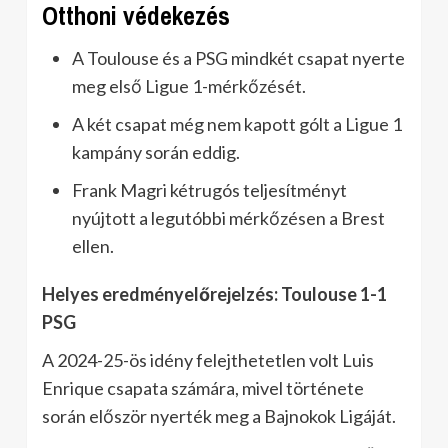
Otthoni védekezés
A Toulouse és a PSG mindkét csapat nyerte
meg első Ligue 1-mérkőzését.
A két csapat még nem kapott gólt a Ligue 1
kampány során eddig.
Frank Magri kétrugós teljesítményt
nyújtott a legutóbbi mérkőzésen a Brest
ellen.
Helyes eredményelőrejelzés: Toulouse 1-1
PSG
A 2024-25-ös idény felejthetetlen volt Luis
Enrique csapata számára, mivel története
során először nyerték meg a Bajnokok Ligáját.