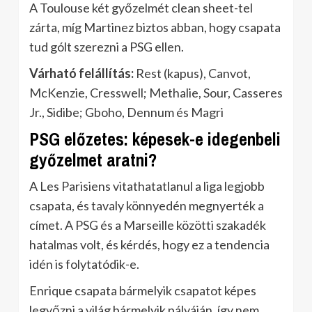
A Toulouse két győzelmét clean sheet-tel
zárta, míg Martinez biztos abban, hogy csapata
tud gólt szerezni a PSG ellen.
Várható felállítás:
Rest (kapus), Canvot,
McKenzie, Cresswell; Methalie, Sour, Casseres
Jr., Sidibe; Gboho, Dennum és Magri
PSG előzetes: képesek-e idegenbeli
győzelmet aratni?
A Les Parisiens vitathatatlanul a liga legjobb
csapata, és tavaly könnyedén megnyerték a
címet. A PSG és a Marseille közötti szakadék
hatalmas volt, és kérdés, hogy ez a tendencia
idén is folytatódik-e.
Enrique csapata bármelyik csapatot képes
legyőzni a világ bármelyik pályáján, így nem