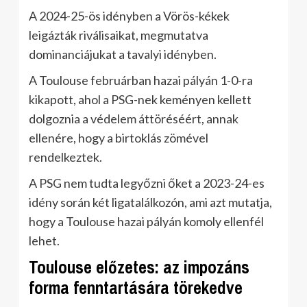
A 2024-25-ös idényben a Vörös-kékek
leigázták riválisaikat, megmutatva
dominanciájukat a tavalyi idényben.
A Toulouse februárban hazai pályán 1-0-ra
kikapott, ahol a PSG-nek keményen kellett
dolgoznia a védelem áttöréséért, annak
ellenére, hogy a birtoklás zömével
rendelkeztek.
A PSG nem tudta legyőzni őket a 2023-24-es
idény során két ligatalálkozón, ami azt mutatja,
hogy a Toulouse hazai pályán komoly ellenfél
lehet.
Toulouse előzetes: az impozáns
forma fenntartására törekedve