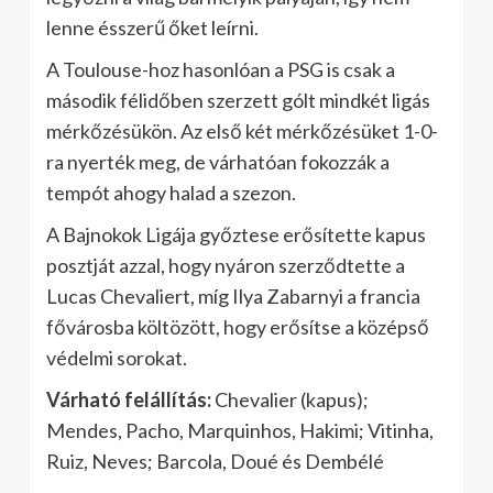
lenne ésszerű őket leírni.
A Toulouse-hoz hasonlóan a PSG is csak a
második félidőben szerzett gólt mindkét ligás
mérkőzésükön. Az első két mérkőzésüket 1-0-
ra nyerték meg, de várhatóan fokozzák a
tempót ahogy halad a szezon.
A Bajnokok Ligája győztese erősítette kapus
posztját azzal, hogy nyáron szerződtette a
Lucas Chevaliert, míg Ilya Zabarnyi a francia
fővárosba költözött, hogy erősítse a középső
védelmi sorokat.
Várható felállítás:
Chevalier (kapus);
Mendes, Pacho, Marquinhos, Hakimi; Vitinha,
Ruiz, Neves; Barcola, Doué és Dembélé