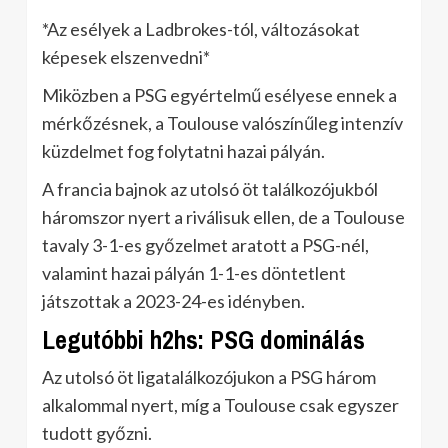
*Az esélyek a Ladbrokes-tól, változásokat
képesek elszenvedni*
Miközben a PSG egyértelmű esélyese ennek a
mérkőzésnek, a Toulouse valószínűleg intenzív
küzdelmet fog folytatni hazai pályán.
A francia bajnok az utolsó öt találkozójukból
háromszor nyert a riválisuk ellen, de a Toulouse
tavaly 3-1-es győzelmet aratott a PSG-nél,
valamint hazai pályán 1-1-es döntetlent
játszottak a 2023-24-es idényben.
Legutóbbi h2hs: PSG dominálás
Az utolsó öt ligatalálkozójukon a PSG három
alkalommal nyert, míg a Toulouse csak egyszer
tudott győzni.