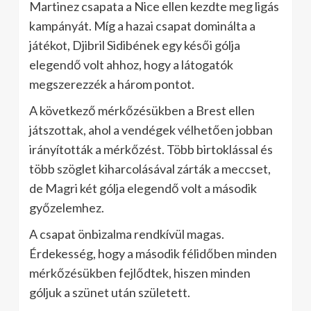
Martinez csapata a Nice ellen kezdte meg ligás
kampányát. Míg a hazai csapat dominálta a
játékot, Djibril Sidibének egy késői gólja
elegendő volt ahhoz, hogy a látogatók
megszerezzék a három pontot.
A következő mérkőzésükben a Brest ellen
játszottak, ahol a vendégek vélhetően jobban
irányították a mérkőzést. Több birtoklással és
több szöglet kiharcolásával zárták a meccset,
de Magri két gólja elegendő volt a második
győzelemhez.
A csapat önbizalma rendkívül magas.
Érdekesség, hogy a második félidőben minden
mérkőzésükben fejlődtek, hiszen minden
góljuk a szünet után született.