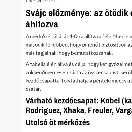
elveszítettek.
Svájc előzménye: az ötödik
áhítozva
A mérkőzés állását 4-0-ra állítva a félidőben 
második félidőben, hogy pihenőt biztosítson azo
más tagjainak, hogy bemutatkozzanak.
A tabella élén állva és célja, hogy két győzelme
zökkenőmentesen zárta az összecsapást, sérülé
kezdőcsapattal folytathatja a pénteki meccs u
csatár.
Várható kezdőcsapat: Kobel (kap
Rodriguez, Xhaka, Freuler, Var
Utolsó öt mérkőzés