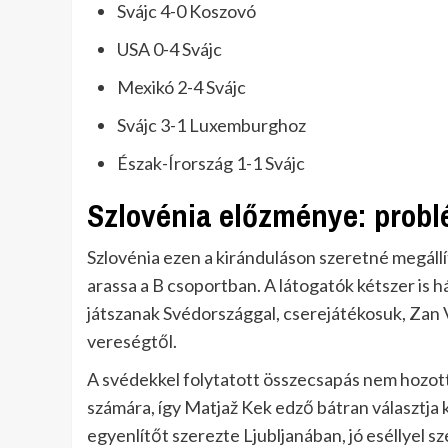
Svájc 4-0 Koszovó
USA 0-4 Svájc
Mexikó 2-4 Svájc
Svájc 3-1 Luxemburghoz
Észak-Írország 1-1 Svájc
Szlovénia előzménye: prob
Szlovénia ezen a kiránduláson szeretné megállí
arassa a B csoportban. A látogatók kétszer is h
játszanak Svédországgal, cserejátékosuk, Zan V
vereségtől.
A svédekkel folytatott összecsapás nem hozot
számára, így Matjaž Kek edző bátran választja k
egyenlítőt szerezte Ljubljanában, jó eséllyel