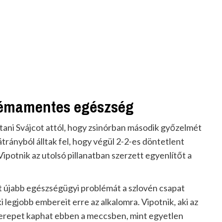
lémamentes egészség
tani Svájcot attól, hogy zsinórban második győzelmét
átrányból álltak fel, hogy végül 2-2-es döntetlent
ipotnik az utolsó pillanatban szerzett egyenlítőt a
t újabb egészségügyi problémát a szlovén csapat
i legjobb embereit erre az alkalomra. Vipotnik, aki az
 szerepet kaphat ebben a meccsben, mint egyetlen