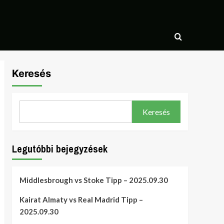
Keresés
Keresés
Legutóbbi bejegyzések
Middlesbrough vs Stoke Tipp – 2025.09.30
Kairat Almaty vs Real Madrid Tipp –
2025.09.30