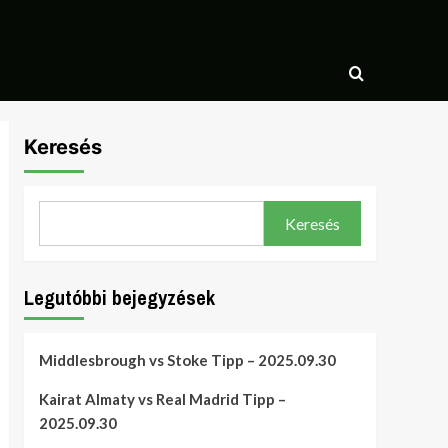
Keresés
Keresés
Legutóbbi bejegyzések
Middlesbrough vs Stoke Tipp – 2025.09.30
Kairat Almaty vs Real Madrid Tipp –
2025.09.30