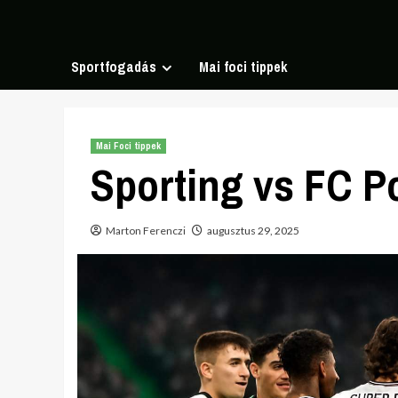
Skip
to
content
Sportfogadás
Mai foci tippek
Mai Foci tippek
Sporting vs FC Po
Marton Ferenczi
augusztus 29, 2025