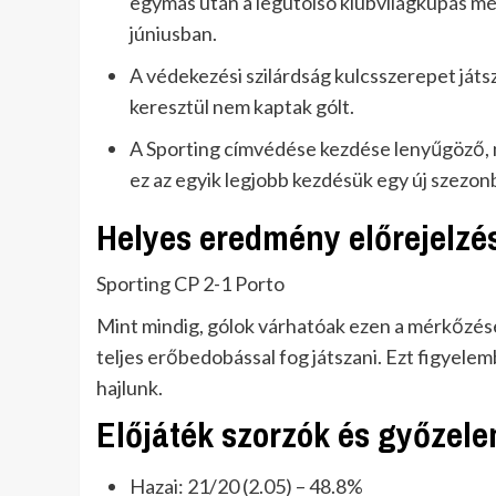
egymás után a legutolsó klubvilágkupás mér
júniusban.
A védekezési szilárdság kulcsszerepet játs
keresztül nem kaptak gólt.
A Sporting címvédése kezdése lenyűgöző, m
ez az egyik legjobb kezdésük egy új szezon
Helyes eredmény előrejelzé
Sporting CP 2-1 Porto
Mint mindig, gólok várhatóak ezen a mérkőzése
teljes erőbedobással fog játszani. Ezt figyele
hajlunk.
Előjáték szorzók és győzel
Hazai: 21/20 (2.05) – 48.8%