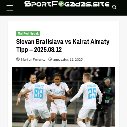
Skip
Primary
to
Menu
content
Mai Foci tippek
Slovan Bratislava vs Kairat Almaty
Tipp – 2025.08.12
Marton Ferenczi
augusztus 11, 2025