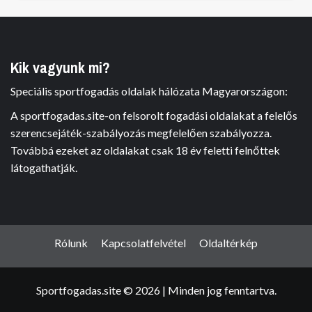
Kik vagyunk mi?
Speciális sportfogadás oldalak hálózata Magyarországon:
A sportfogadas.site-on felsorolt fogadási oldalakat a felelős
szerencsejáték-szabályozás megfelelően szabályozza.
Továbbá ezeket az oldalakat csak 18 év feletti felnőttek
látogathatják.
Rólunk
Kapcsolatfelvétel
Oldaltérkép
Sportfogadas.site © 2026 | Minden jog fenntartva.