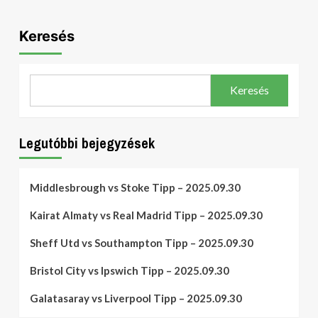
Keresés
Keresés
Legutóbbi bejegyzések
Middlesbrough vs Stoke Tipp – 2025.09.30
Kairat Almaty vs Real Madrid Tipp – 2025.09.30
Sheff Utd vs Southampton Tipp – 2025.09.30
Bristol City vs Ipswich Tipp – 2025.09.30
Galatasaray vs Liverpool Tipp – 2025.09.30