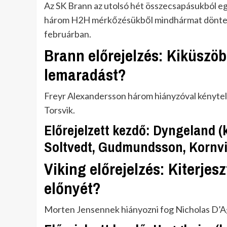
Az SK Brann az utolsó hét összecsapásukból egy
három H2H mérkőzésükből mindhármat döntetle
februárban.
Brann előrejelzés: Kiküszöb
lemaradást?
Freyr Alexandersson három hiányzóval kénytele
Torsvik.
Előrejelzett kezdő: Dyngeland (
Soltvedt, Gudmundsson, Kornvi
Viking előrejelzés: Kiterjesz
előnyét?
Morten Jensennek hiányozni fog Nicholas D’Ag