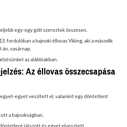
eljebb egy-egy gólt szereztek összesen.
. fordulóban a bajnoki éllovas Viking, aki a második
3-án, vasárnap.
elzésünket az alábbiakban.
jelzés: Az éllovas összecsapása
egyet-egyet veszített el, valamint egy döntetlent
tott a bajnokságban.
öntetlent játszott és egyet elvesztett.