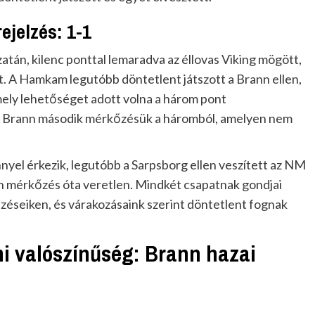
ejelzés: 1-1
zatán, kilenc ponttal lemaradva az éllovas Viking mögött,
. A Hamkam legutóbb döntetlent játszott a Brann ellen,
mely lehetőséget adott volna a három pont
 a Brann második mérkőzésük a háromból, amelyen nem
nyel érkezik, legutóbb a Sarpsborg ellen veszített az NM
n mérkőzés óta veretlen. Mindkét csapatnak gondjai
őzéseiken, és várakozásaink szerint döntetlent fognak
mi valószínűség: Brann hazai