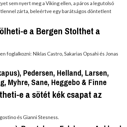
et sem nyert meg a Viking ellen, a páros a legutolsó
nnel zárta, beleértve egy barátságos döntetlent
ölheti-e a Bergen Stolthet a
n foglalkozni: Niklas Castro, Sakarias Opsahi és Jonas
kapus), Pedersen, Helland, Larsen,
g, Myhre, Sane, Heggebo & Finne
theti-e a sötét kék csapat az
ostino és Gianni Stesness.