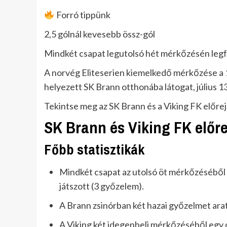
Forró tippünk
2,5 gólnál kevesebb össz-gól
Mindkét csapat legutolsó hét mérkőzésén legf
A norvég Eliteserien kiemelkedő mérkőzése a 13
helyezett SK Brann otthonába látogat, július 1
Tekintse meg az SK Brann és a Viking FK előrej
SK Brann és Viking FK előre
Főbb statisztikák
Mindkét csapat az utolsó öt mérkőzéséből 
játszott (3 győzelem).
A Brann zsinórban két hazai győzelmet ara
A Viking két idegenbeli mérkőzéséből egy d