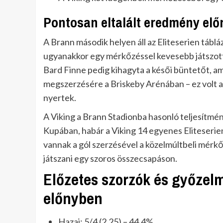
Pontosan eltalált eredmény előr
A Brann második helyen áll az Eliteserien táblá
ugyanakkor egy mérkőzéssel kevesebb játszott
Bard Finne pedig kihagyta a késői büntetőt, a
megszerzésére a Briskeby Arénában – ez volt
nyertek.
A Viking a Brann Stadionba hasonló teljesítmén
Kupában, habár a Viking 14 egyenes Eliteserie
vannak a gól szerzésével a közelmúltbeli mérk
játszani egy szoros összecsapáson.
Előzetes szorzók és győzel
előnyben
Hazai: 5/4 (2,25) – 44,4%