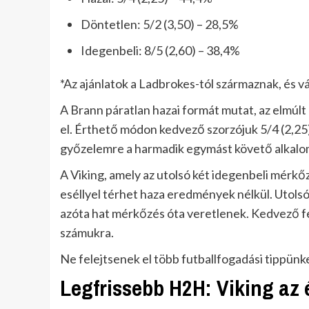
Döntetlen: 5/2 (3,50) – 28,5%
Idegenbeli: 8/5 (2,60) – 38,4%
*Az ajánlatok a Ladbrokes-tól származnak, és v
A Brann páratlan hazai formát mutat, az elmúl
el. Érthető módon kedvező szorzójuk 5/4 (2,25)
győzelemre a harmadik egymást követő alkalo
A Viking, amely az utolsó két idegenbeli mérk
eséllyel térhet haza eredmények nélkül. Utolsó
azóta hat mérkőzés óta veretlenek. Kedvező fel
számukra.
Ne felejtsenek el több futballfogadási tippünk
Legfrissebb H2H: Viking az 