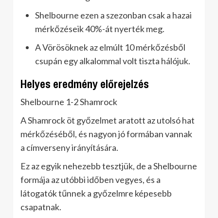
Shelbourne ezen a szezonban csak a hazai
mérkőzéseik 40%-át nyerték meg.
A Vörösöknek az elmúlt 10 mérkőzésből
csupán egy alkalommal volt tiszta hálójuk.
Helyes eredmény előrejelzés
Shelbourne 1-2 Shamrock
A Shamrock öt győzelmet aratott az utolsó hat
mérkőzéséből, és nagyon jó formában vannak
a címverseny irányítására.
Ez az egyik nehezebb tesztjük, de a Shelbourne
formája az utóbbi időben vegyes, és a
látogatók tűnnek a győzelmre képesebb
csapatnak.