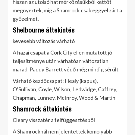
hiszen az utolsó hat mérkőzésükből kettőt
megnyertek, míg a Shamrock csak eggyel zárt a
győzelmet.
Shelbourne áttekintés
kevesebb változás várható
A hazai csapat a Cork City ellen mutatott jó
teljesítménye után várhatóan változatlan
marad. Paddy Barrett védő még mindig sérült.
Várható kezdőcsapat: Healy (kapus),
O’Sullivan, Coyle, Wilson, Ledwidge, Caffrey,
Chapman, Lunney, McInroy, Wood & Martin
Shamrock áttekintés
Cleary visszatér a felfüggesztésből
A Shamrocknál nem jelentettek komolyabb