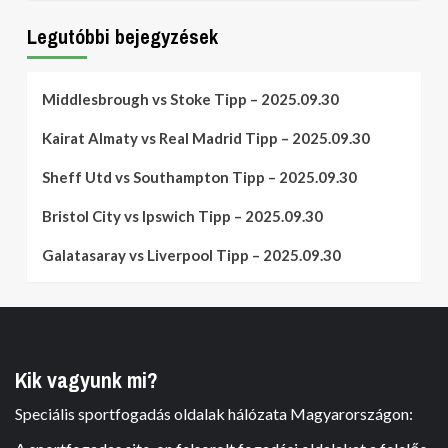
Legutóbbi bejegyzések
Middlesbrough vs Stoke Tipp – 2025.09.30
Kairat Almaty vs Real Madrid Tipp – 2025.09.30
Sheff Utd vs Southampton Tipp – 2025.09.30
Bristol City vs Ipswich Tipp – 2025.09.30
Galatasaray vs Liverpool Tipp – 2025.09.30
Kik vagyunk mi?
Speciális sportfogadás oldalak hálózata Magyarországon: