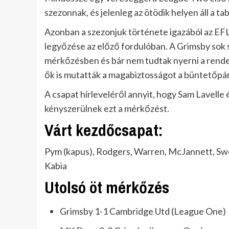
szezonnak, és jelenleg az ötödik helyen áll a t
Azonban a szezonjuk története igazából az E
legyőzése az előző fordulóban. A Grimsby sok
mérkőzésben és bár nem tudtak nyerni a rendes
ők is mutatták a magabiztosságot a büntetőpá
A csapat hírleveléről annyit, hogy Sam Lavelle
kényszerülnek ezt a mérkőzést.
Várt kezdőcsapat:
Pym (kapus), Rodgers, Warren, McJannett, Sw
Kabia
Utolsó öt mérkőzés
Grimsby 1-1 Cambridge Utd (League One)