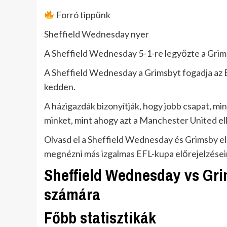
Forró tippünk
Sheffield Wednesday nyer
A Sheffield Wednesday 5-1-re legyőzte a Grim
A Sheffield Wednesday a Grimsbyt fogadja az
kedden.
A házigazdák bizonyítják, hogy jobb csapat, mi
minket, mint ahogy azt a Manchester United ell
Olvasd el a Sheffield Wednesday és Grimsby elő
megnézni más izgalmas EFL-kupa előrejelzésein
Sheffield Wednesday vs Gri
számára
Főbb statisztikák