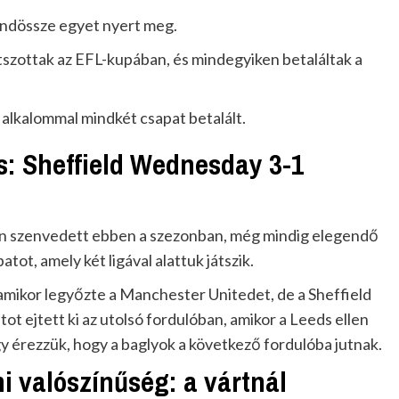
indössze egyet nyert meg.
szottak az EFL-kupában, és mindegyiken betaláltak a
alkalommal mindkét csapat betalált.
s: Sheffield Wednesday 3-1
n szenvedett ebben a szezonban, még mindig elegendő
ot, amely két ligával alattuk játszik.
amikor legyőzte a Manchester Unitedet, de a Sheffield
 ejtett ki az utolsó fordulóban, amikor a Leeds ellen
 érezzük, hogy a baglyok a következő fordulóba jutnak.
i valószínűség: a vártnál