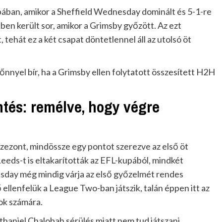
upában, amikor a Sheffield Wednesday dominált és 5-1-re
en került sor, amikor a Grimsby győzött. Az ezt
ehát ez a két csapat döntetlennel áll az utolsó öt
nnyel bír, ha a Grimsby ellen folytatott összesített H2H
ntés: remélve, hogy végre
szezont, mindössze egy pontot szerezve az első öt
Leeds-t is eltakarították az EFL-kupából, mindkét
esday még mindig várja az első győzelmét rendes
llenfelük a League Two-ban játszik, talán éppen itt az
ok számára.
haniel Chalobah sérülés miatt nem tud játszani.