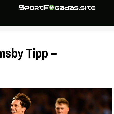
msby Tipp –