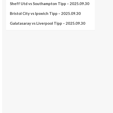
Sheff Utd vs Southampton Tipp – 2025.09.30
Bristol City vs Ipswich Tipp – 2025.09.30
Galatasaray vs Liverpool Tipp – 2025.09.30