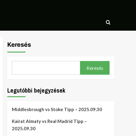
Keresés
Keresés
Legutóbbi bejegyzések
Middlesbrough vs Stoke Tipp – 2025.09.30
Kairat Almaty vs Real Madrid Tipp –
2025.09.30