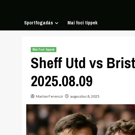
Skip
to
content
Sportfogadás
Mai foci tippek
Mai Foci tippek
Sheff Utd vs Brist
2025.08.09
Marton Ferenczi
augusztus 8, 2025