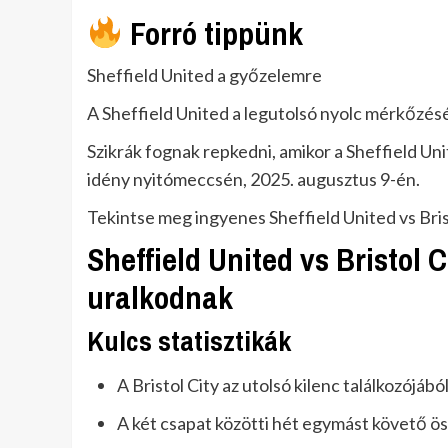
Forró tippünk
Sheffield United a győzelemre
A Sheffield United a legutolsó nyolc mérkőzés
Szikrák fognak repkedni, amikor a Sheffield Uni
idény nyitómeccsén, 2025. augusztus 9-én.
Tekintse meg ingyenes Sheffield United vs Bris
Sheffield United vs Bristol 
uralkodnak
Kulcs statisztikák
A Bristol City az utolsó kilenc találkozójáb
A két csapat közötti hét egymást követő 