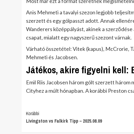
Most már ezt a formát szeretnék megismételni
Anis Mehmeti a tavalyi szezon legjobb teljesít
szerzett és egy gólpasszt adott. Annak ellené
Wanderers középpályást, akinek a szerződése a
csapat, mialatt egy nagyszerű szezont várnak.
Várható összetétel: Vitek (kapus), McCrorie, T
Mehmeti és Jacobsen.
Játékos, akire figyelni kell:
Emil Riis Jacobsen három gólt szerzett három m
Cityhez a múlt hónapban. A korábbi Preston cs
Post
Korábbi
Livingston vs Falkirk Tipp – 2025.08.09
Navigation