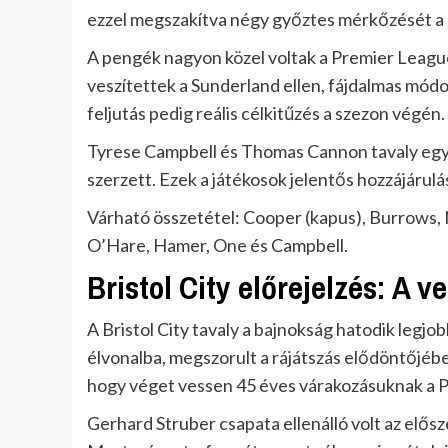
ezzel megszakítva négy győztes mérkőzését a
A pengék nagyon közel voltak a Premier League
veszítettek a Sunderland ellen, fájdalmas módon
feljutás pedig reális célkitűzés a szezon végén.
Tyrese Campbell és Thomas Cannon tavaly egya
szerzett. Ezek a játékosok jelentős hozzájárulá
Várható összetétel: Cooper (kapus), Burrows, 
O’Hare, Hamer, One és Campbell.
Bristol City előrejelzés: A 
A Bristol City tavaly a bajnokság hatodik legjo
élvonalba, megszorult a rájátszás elődöntőjéb
hogy véget vessen 45 éves várakozásuknak a P
Gerhard Struber csapata ellenálló volt az elős