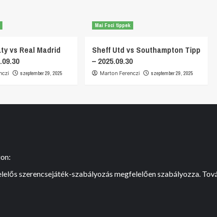
Mai Foci tippek
aty vs Real Madrid
Sheff Utd vs Southampton Tipp
.09.30
– 2025.09.30
nczi
szeptember 29, 2025
Marton Ferenczi
szeptember 29, 2025
gon:
felelős szerencsejáték-szabályozás megfelelően szabályozza. Tová