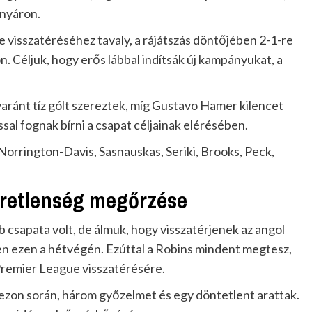
 nyáron.
 visszatéréséhez tavaly, a rájátszás döntőjében 2-1-re
. Céljuk, hogy erős lábbal indítsák új kampányukat, a
ránt tíz gólt szereztek, míg Gustavo Hamer kilencet
ssal fognak bírni a csapat céljainak elérésében.
Norrington-Davis, Sasnauskas, Seriki, Brooks, Peck,
veretlenség megőrzése
bb csapata volt, de álmuk, hogy visszatérjenek az angol
en ezen a hétvégén. Ezúttal a Robins mindent megtesz,
remier League visszatérésére.
zezon során, három győzelmet és egy döntetlent arattak.