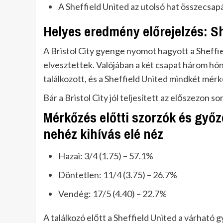
A Sheffield United az utolsó hat összecsap
Helyes eredmény előrejelzés: She
A Bristol City gyenge nyomot hagyott a Sheffie
elvesztettek. Valójában a két csapat három hón
találkozott, és a Sheffield United mindkét mér
Bár a Bristol City jól teljesített az előszezon s
Mérkőzés előtti szorzók és győz
nehéz kihívás elé néz
Hazai: 3/4 (1.75) – 57.1%
Döntetlen: 11/4 (3.75) – 26.7%
Vendég: 17/5 (4.40) – 22.7%
A találkozó előtt a Sheffield United a várható 