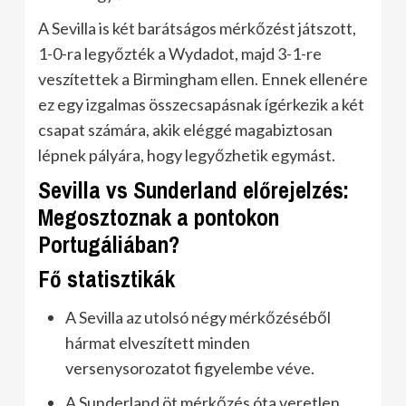
A Sevilla is két barátságos mérkőzést játszott,
1-0-ra legyőzték a Wydadot, majd 3-1-re
veszítettek a Birmingham ellen. Ennek ellenére
ez egy izgalmas összecsapásnak ígérkezik a két
csapat számára, akik eléggé magabiztosan
lépnek pályára, hogy legyőzhetik egymást.
Sevilla vs Sunderland előrejelzés:
Megosztoznak a pontokon
Portugáliában?
Fő statisztikák
A Sevilla az utolsó négy mérkőzéséből
hármat elveszített minden
versenysorozatot figyelembe véve.
A Sunderland öt mérkőzés óta veretlen