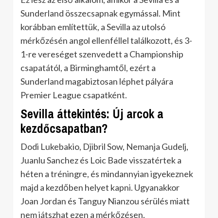
Sunderland összecsapnak egymással. Mint
korábban említettük, a Sevilla az utolsó
mérkőzésén angol ellenféllel találkozott, és 3-
1-re vereséget szenvedett a Championship
csapatától, a Birminghamtől, ezért a
Sunderland magabiztosan léphet pályára
Premier League csapatként.
Sevilla áttekintés: Új arcok a
kezdőcsapatban?
Dodi Lukebakio, Djibril Sow, Nemanja Gudelj,
Juanlu Sanchez és Loic Bade visszatértek a
héten a tréningre, és mindannyian igyekeznek
majd a kezdőben helyet kapni. Ugyanakkor
Joan Jordan és Tanguy Nianzou sérülés miatt
nem játszhat ezen a mérkőzésen.