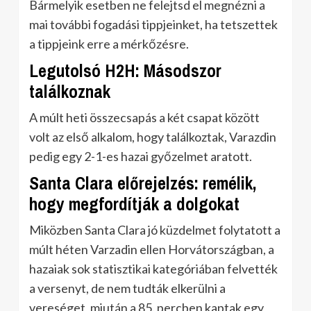
Bármelyik esetben ne felejtsd el megnézni a
mai további fogadási tippjeinket, ha tetszettek
a tippjeink erre a mérkőzésre.
Legutolsó H2H: Másodszor
találkoznak
A múlt heti összecsapás a két csapat között
volt az első alkalom, hogy találkoztak, Varazdin
pedig egy 2-1-es hazai győzelmet aratott.
Santa Clara előrejelzés: remélik,
hogy megfordítják a dolgokat
Miközben Santa Clara jó küzdelmet folytatott a
múlt héten Varzadin ellen Horvátországban, a
hazaiak sok statisztikai kategóriában felvették
a versenyt, de nem tudták elkerülni a
vereséget, miután a 85. percben kaptak egy