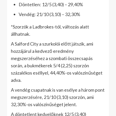
Döntetlen: 12/5 (3,40) – 29,40%
Vendég: 21/10 (3,10) – 32,30%
*Szorzók a Ladbrokes-tól, változás alatt
állhatnak.
A Salford City a szurkolói előtt játszik, ami
hozzájárul a kedvező eredmény
megszerzéséhez a szombati összecsapás
során, a bukmékerek 5/4 (2,25) szorzón
százalékos eséllyel, 44,40%-os valószínűséget
adva.
A vendég csapatnak is van esélye a három pont
megszerzésére, 21/10 (3,10) szorzón, ami
32,30%-os valószínűséget jelent.
A döntetlent kedvelőknek 12/5 (3,40)