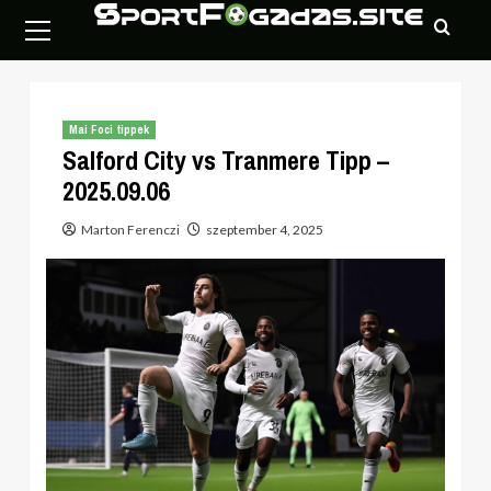
Skip
Primary
to
Menu
content
Mai Foci tippek
Salford City vs Tranmere Tipp –
2025.09.06
Marton Ferenczi
szeptember 4, 2025