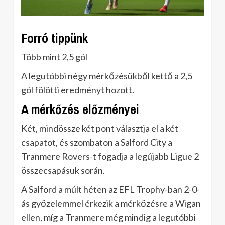
Forró tippünk
Több mint 2,5 gól
A legutóbbi négy mérkőzésükből kettő a 2,5
gól fölötti eredményt hozott.
A mérkőzés előzményei
Két, mindössze két pont választja el a két
csapatot, és szombaton a Salford City a
Tranmere Rovers-t fogadja a legújabb Ligue 2
összecsapásuk során.
A Salford a múlt héten az EFL Trophy-ban 2-0-
ás győzelemmel érkezik a mérkőzésre a Wigan
ellen, míg a Tranmere még mindig a legutóbbi