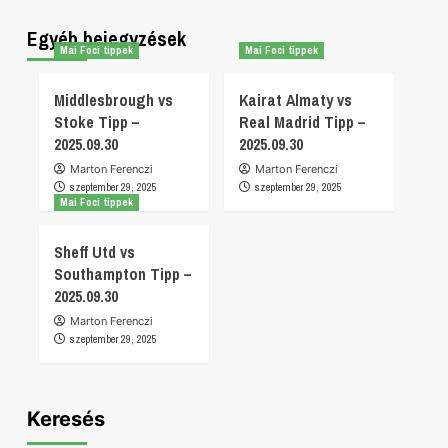
Egyéb bejegyzések
Mai Foci tippek
Mai Foci tippek
Middlesbrough vs
Kairat Almaty vs
Stoke Tipp –
Real Madrid Tipp –
2025.09.30
2025.09.30
Marton Ferenczi
Marton Ferenczi
szeptember 29, 2025
szeptember 29, 2025
Mai Foci tippek
Sheff Utd vs
Southampton Tipp –
2025.09.30
Marton Ferenczi
szeptember 29, 2025
Keresés