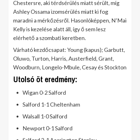
Chestersre, aki térdsérülés miatt sérült, míg
Ashley Ossama izomsérülés miatt ki fog
maradni a mérkőzésről. Hasonlóképpen, N’Mai
Kelly is kezelése alatt áll, így ő sem lesz
elérhető a szombati keretben.
Várható kezdőcsapat: Young (kapus); Garbutt,
Oluwo, Turton, Harris, Austerfield, Grant,
Woodburn, Longelo-Mbule, Cesay és Stockton
Utolsó öt eredmény:
Wigan 0-2 Salford
Salford 1-1 Cheltenham
Walsall 1-0 Salford
Newport 0-1 Salford
Salford 2-1 Accrington Stanley