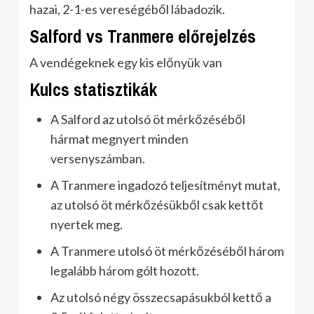
hazai, 2-1-es vereségéből lábadozik.
Salford vs Tranmere előrejelzés
A vendégeknek egy kis előnyük van
Kulcs statisztikák
A Salford az utolsó öt mérkőzéséből
hármat megnyert minden
versenyszámban.
A Tranmere ingadozó teljesítményt mutat,
az utolsó öt mérkőzésükből csak kettőt
nyertek meg.
A Tranmere utolsó öt mérkőzéséből három
legalább három gólt hozott.
Az utolsó négy összecsapásukból kettő a