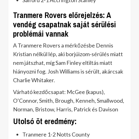
Tranmere Rovers előrejelzés: A
vendég csapatnak saját sérülési
problémái vannak
A Tranmere Rovers a mérkőzésbe Dennis
Kristian nélkül lép, aki borjúizom-sérülés miatt
nem játszhat, míg Sam Finley eltiltás miatt
hiányozni fog. Josh Williams is sérült, akárcsak
Charlie Whitaker.
Várható kezdőcsapat: McGee (kapus),
O’Connor, Smith, Brough, Kenneh, Smallwood,
Norman, Bristow, Harris, Patrick és Davison
Utolsó öt eredmény:
Tranmere 1-2 Notts County