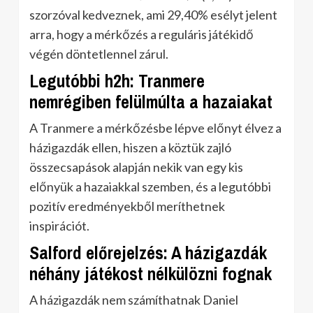
szorzóval kedveznek, ami 29,40% esélyt jelent
arra, hogy a mérkőzés a reguláris játékidő
végén döntetlennel zárul.
Legutóbbi h2h: Tranmere
nemrégiben felülmúlta a hazaiakat
A Tranmere a mérkőzésbe lépve előnyt élvez a
házigazdák ellen, hiszen a köztük zajló
összecsapások alapján nekik van egy kis
előnyük a hazaiakkal szemben, és a legutóbbi
pozitív eredményekből meríthetnek
inspirációt.
Salford előrejelzés: A házigazdák
néhány játékost nélkülözni fognak
A házigazdák nem számíthatnak Daniel