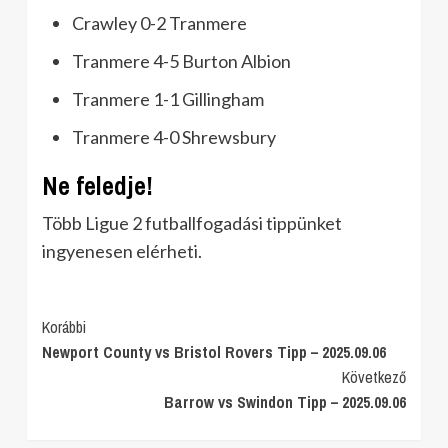
Crawley 0-2 Tranmere
Tranmere 4-5 Burton Albion
Tranmere 1-1 Gillingham
Tranmere 4-0 Shrewsbury
Ne feledje!
Több Ligue 2 futballfogadási tippünket
ingyenesen elérheti.
Post
Korábbi
Newport County vs Bristol Rovers Tipp – 2025.09.06
Navigation
Következő
Barrow vs Swindon Tipp – 2025.09.06