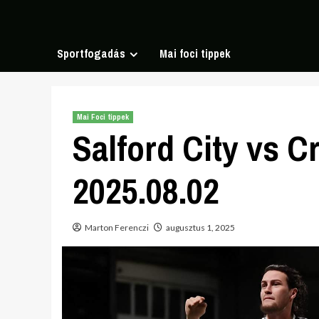
Skip
to
content
Sportfogadás
Mai foci tippek
Mai Foci tippek
Salford City vs C
2025.08.02
Marton Ferenczi
augusztus 1, 2025