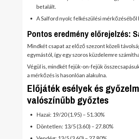
betalált.
A Salford nyolc felkészülési mérkőzéséből
Pontos eredmény előrejelzés: S
Mindkét csapat az előző szezont közeli távolsá
egymástól, így egy szoros küzdelemre számíth
Végül is, mindkét fejük-on-fejük összecsapásu
a mérkőzés is hasonlóan alakulna.
Előjáték esélyek és győzelm
valószínűbb győztes
Hazai: 19/20 (1.95) – 51.30%
Döntetlen: 13/5 (3.60) – 27.80%
Vendég: 13/5 (3.60) – 27.80%