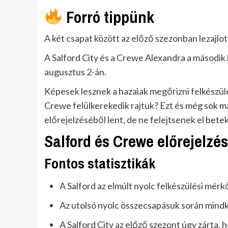
Forró tippünk
A két csapat között az előző szezonban lezajlo
A Salford City és a Crewe Alexandra a második 
augusztus 2-án.
Képesek lesznek a hazaiak megőrizni felkészül
Crewe felülkerekedik rajtuk? Ezt és még sok 
előrejelzéséből lent, de ne felejtsenek el betek
Salford és Crewe előrejelzé
Fontos statisztikák
A Salford az elmúlt nyolc felkészülési mér
Az utolsó nyolc összecsapásuk során mindké
A Salford City az előző szezont úgy zárta