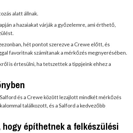
ozás alatt állnak.
apján a hazaiakat várják a győzelemre, ami érthető,
zülést.
 szezonban, hét pontot szerezve a Crewe előtt, és
 joggal favoritnak számítanak a mérkőzés megnyerésében.
ől is értesülni, ha tetszettek a tippjeink ehhez a
lőnyben
Salford és a Crewe között lezajlott mindkét mérkőzés
lkalommal találkozott, és a Salford a kedvezőbb
, hogy építhetnek a felkészülési