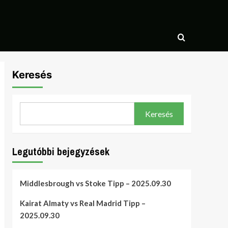
Keresés
Keresés
Legutóbbi bejegyzések
Middlesbrough vs Stoke Tipp – 2025.09.30
Kairat Almaty vs Real Madrid Tipp –
2025.09.30