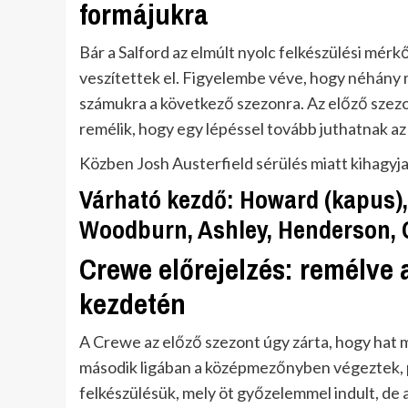
formájukra
Bár a Salford az elmúlt nyolc felkészülési mé
veszítettek el. Figyelembe véve, hogy néhány ma
számukra a következő szezonra. Az előző szezonb
remélik, hogy egy lépéssel tovább juthatnak az
Közben Josh Austerfield sérülés miatt kihagyja
Várható kezdő: Howard (kapus),
Woodburn, Ashley, Henderson, G
Crewe előrejelzés: remélve a
kezdetén
A Crewe az előző szezont úgy zárta, hogy hat m
második ligában a középmezőnyben végeztek, pe
felkészülésük, mely öt győzelemmel indult, de 