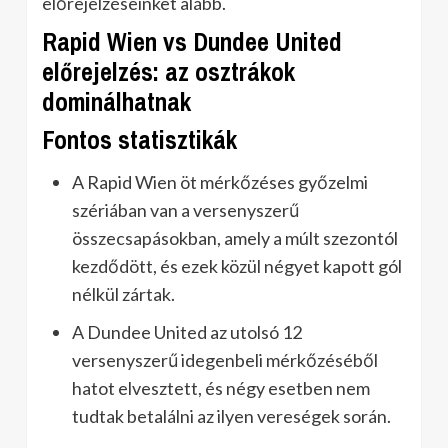
előrejelzéseinket alább.
Rapid Wien vs Dundee United
előrejelzés: az osztrákok
dominálhatnak
Fontos statisztikák
A Rapid Wien öt mérkőzéses győzelmi
szériában van a versenyszerű
összecsapásokban, amely a múlt szezontól
kezdődött, és ezek közül négyet kapott gól
nélkül zártak.
A Dundee United az utolsó 12
versenyszerű idegenbeli mérkőzéséből
hatot elvesztett, és négy esetben nem
tudtak betalálni az ilyen vereségek során.