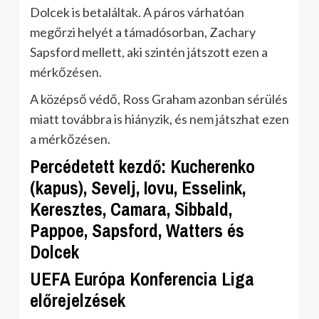
Dolcek is betaláltak. A páros várhatóan
megőrzi helyét a támadósorban, Zachary
Sapsford mellett, aki szintén játszott ezen a
mérkőzésen.
A középső védő, Ross Graham azonban sérülés
miatt továbbra is hiányzik, és nem játszhat ezen
a mérkőzésen.
Percédetett kezdő: Kucherenko
(kapus), Sevelj, Iovu, Esselink,
Keresztes, Camara, Sibbald,
Pappoe, Sapsford, Watters és
Dolcek
UEFA Európa Konferencia Liga
előrejelzések