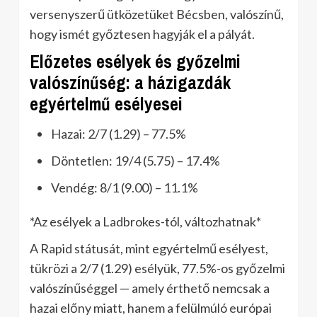
versenyszerű ütközetüket Bécsben, valószínű,
hogy ismét győztesen hagyják el a pályát.
Előzetes esélyek és győzelmi
valószínűség: a házigazdák
egyértelmű esélyesei
Hazai: 2/7 (1.29) – 77.5%
Döntetlen: 19/4 (5.75) – 17.4%
Vendég: 8/1 (9.00) – 11.1%
*Az esélyek a Ladbrokes-tól, változhatnak*
A Rapid státusát, mint egyértelmű esélyest,
tükrözi a 2/7 (1.29) esélyük, 77.5%-os győzelmi
valószínűséggel — amely érthető nemcsak a
hazai előny miatt, hanem a felülmúló európai