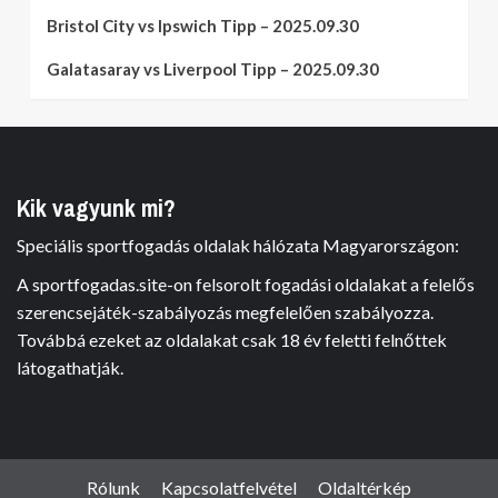
Bristol City vs Ipswich Tipp – 2025.09.30
Galatasaray vs Liverpool Tipp – 2025.09.30
Kik vagyunk mi?
Speciális sportfogadás oldalak hálózata Magyarországon:
A sportfogadas.site-on felsorolt fogadási oldalakat a felelős
szerencsejáték-szabályozás megfelelően szabályozza.
Továbbá ezeket az oldalakat csak 18 év feletti felnőttek
látogathatják.
Rólunk
Kapcsolatfelvétel
Oldaltérkép