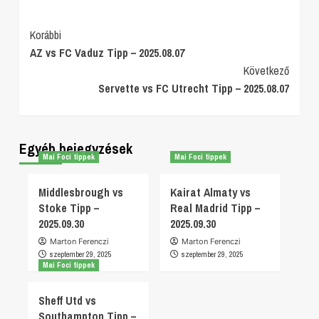
Post
Korábbi
AZ vs FC Vaduz Tipp – 2025.08.07
Navigation
Következő
Servette vs FC Utrecht Tipp – 2025.08.07
Egyéb bejegyzések
Mai Foci tippek
Mai Foci tippek
Middlesbrough vs
Kairat Almaty vs
Stoke Tipp –
Real Madrid Tipp –
2025.09.30
2025.09.30
Marton Ferenczi
Marton Ferenczi
szeptember 29, 2025
szeptember 29, 2025
Mai Foci tippek
Sheff Utd vs
Southampton Tipp –