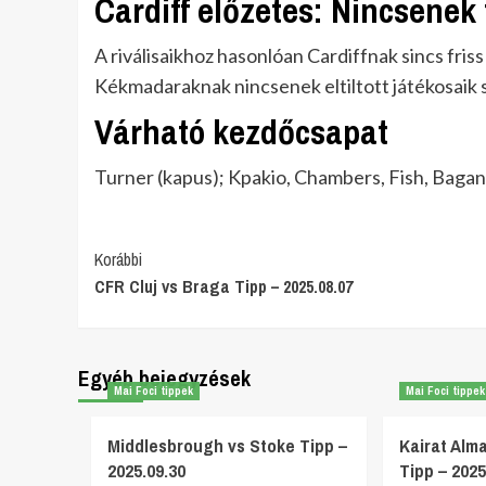
Cardiff előzetes: Nincsenek
A riválisaikhoz hasonlóan Cardiffnak sincs friss
Kékmadaraknak nincsenek eltiltott játékosaik se
Várható kezdőcsapat
Turner (kapus); Kpakio, Chambers, Fish, Bagan, W
Post
Korábbi
CFR Cluj vs Braga Tipp – 2025.08.07
Navigation
Egyéb bejegyzések
Mai Foci tippek
Mai Foci tippek
Middlesbrough vs Stoke Tipp –
Kairat Alm
2025.09.30
Tipp – 2025