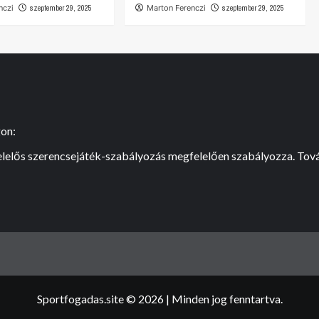
nczi
szeptember 29, 2025
Marton Ferenczi
szeptember 29, 2025
gon:
felelős szerencsejáték-szabályozás megfelelően szabályozza. Tová
Sportfogadas.site © 2026 | Minden jog fenntartva.