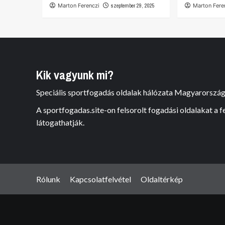
Marton Ferenczi
szeptember 29, 2025
Marton Fere
Kik vagyunk mi?
Speciális sportfogadás oldalak hálózata Magyarorszá
A sportfogadas.site-on felsorolt fogadási oldalakat a 
látogathatják.
Rólunk
Kapcsolatfelvétel
Oldaltérkép