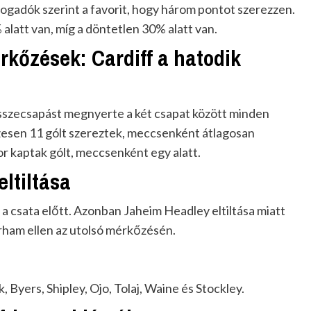
fogadók szerint a favorit, hogy három pontot szerezzen.
alatt van, míg a döntetlen 30% alatt van.
kőzések: Cardiff a hatodik
összecsapást megnyerte a két csapat között minden
sen 11 gólt szereztek, meccsenként átlagosan
r kaptak gólt, meccsenként egy alatt.
eltiltása
 a csata előtt. Azonban Jaheim Headley eltiltása miatt
rham ellen az utolsó mérkőzésén.
 Byers, Shipley, Ojo, Tolaj, Waine és Stockley.