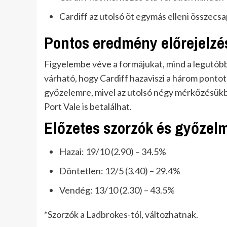
Cardiff az utolsó öt egymás elleni összecs
Pontos eredmény előrejelzés
Figyelembe véve a formájukat, mind a legutóbb
várható, hogy Cardiff hazaviszi a három pont
győzelemre, mivel az utolsó négy mérkőzésükből
Port Vale is betalálhat.
Előzetes szorzók és győzelmi
Hazai: 19/10 (2.90) – 34.5%
Döntetlen: 12/5 (3.40) – 29.4%
Vendég: 13/10 (2.30) – 43.5%
*Szorzók a Ladbrokes-tól, változhatnak.