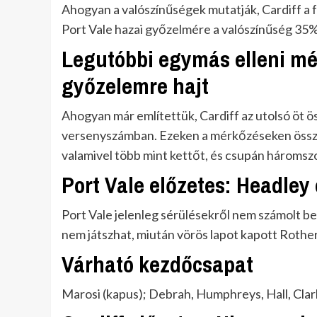
Ahogyan a valószínűségek mutatják, Cardiff a 
Port Vale hazai győzelmére a valószínűség 35% 
Legutóbbi egymás elleni mér
győzelemre hajt
Ahogyan már említettük, Cardiff az utolsó öt 
versenyszámban. Ezeken a mérkőzéseken össze
valamivel több mint kettőt, és csupán háromszo
Port Vale előzetes: Headley 
Port Vale jelenleg sérülésekről nem számolt be
nem játszhat, miután vörös lapot kapott Rothe
Várható kezdőcsapat
Marosi (kapus); Debrah, Humphreys, Hall, Clark,