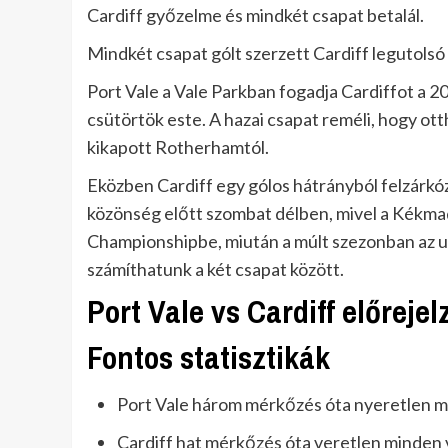
Cardiff győzelme és mindkét csapat betalál.
Mindkét csapat gólt szerzett Cardiff legutols
Port Vale a Vale Parkban fogadja Cardiffot 
csütörtök este. A hazai csapat reméli, hogy ot
kikapott Rotherhamtól.
Eközben Cardiff egy gólos hátrányból felzárkó
közönség előtt szombat délben, mivel a Kékmad
Championshipbe, miután a múlt szezonban az u
számíthatunk a két csapat között.
Port Vale vs Cardiff előrej
Fontos statisztikák
Port Vale három mérkőzés óta nyeretlen 
Cardiff hat mérkőzés óta veretlen minden