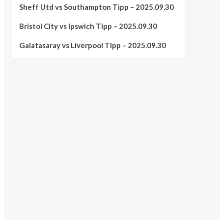
Sheff Utd vs Southampton Tipp – 2025.09.30
Bristol City vs Ipswich Tipp – 2025.09.30
Galatasaray vs Liverpool Tipp – 2025.09.30