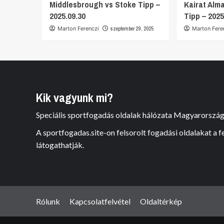
Middlesbrough vs Stoke Tipp –
Kairat Alm
2025.09.30
Tipp – 2025
Marton Ferenczi
szeptember 29, 2025
Marton Fere
Kik vagyunk mi?
Speciális sportfogadás oldalak hálózata Magyarorszá
A sportfogadas.site-on felsorolt fogadási oldalakat a 
látogathatják.
Rólunk
Kapcsolatfelvétel
Oldaltérkép