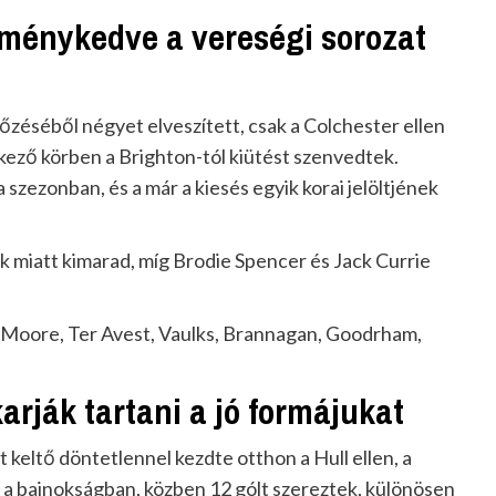
eménykedve a vereségi sorozat
őzéséből négyet elveszített, csak a Colchester ellen
kező körben a Brighton-tól kiütést szenvedtek.
zezonban, és a már a kiesés egyik korai jelöltjének
miatt kimarad, míg Brodie Spencer és Jack Currie
, Moore, Ter Avest, Vaulks, Brannagan, Goodrham,
arják tartani a jó formájukat
t keltő döntetlennel kezdte otthon a Hull ellen, a
a bajnokságban, közben 12 gólt szereztek, különösen