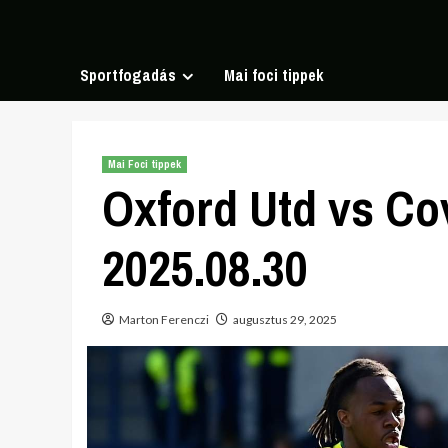
Skip
to
content
Sportfogadás
Mai foci tippek
Mai Foci tippek
Oxford Utd vs Co
2025.08.30
Marton Ferenczi
augusztus 29, 2025