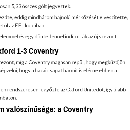
osan 5,33 összes gólt jegyeztek.
ezdte, eddig mindhárom bajnoki mérkőzését elveszítette,
n-tól az EFL kupában.
lemmel és egy döntetlennel indították az új szezont.
xford 1-3 Coventry
szezont, míg a Coventry magasan repül, hogy megküzdjön
épzelni, hogy a hazai csapat bármit is elérne ebben a
en rendszeresen legyőzte az Oxford Unitedot, így újabb
ombaton.
em valószínűsége: a Coventry