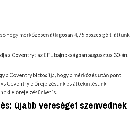
lsó négy mérkőzésen átlagosan 4,75 összes gólt láttunk
dja a Coventryt az EFL bajnokságban augusztus 30-án,
agy a Coventry biztosítja, hogy a mérkőzés után pont
 vs Coventry előrejelzésünk és áttekintésünk
noki előrejelzésünket is.
zés: újabb vereséget szenvednek