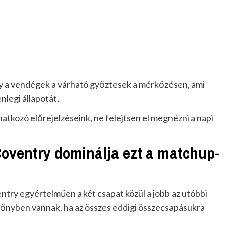
gy a vendégek a várható győztesek a mérkőzésen, ami
legi állapotát.
tkozó előrejelzéseink, ne felejtsen el megnézni a napi
oventry dominálja ezt a matchup-
ntry egyértelműen a két csapat közül a jobb az utóbbi
őnyben vannak, ha az összes eddigi összecsapásukra