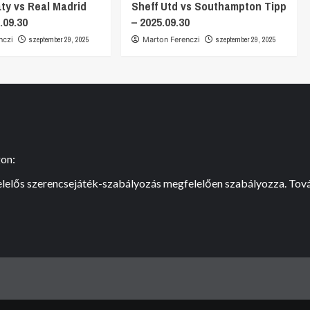
aty vs Real Madrid
Sheff Utd vs Southampton Tipp
.09.30
– 2025.09.30
nczi
szeptember 29, 2025
Marton Ferenczi
szeptember 29, 2025
gon:
felelős szerencsejáték-szabályozás megfelelően szabályozza. Tová