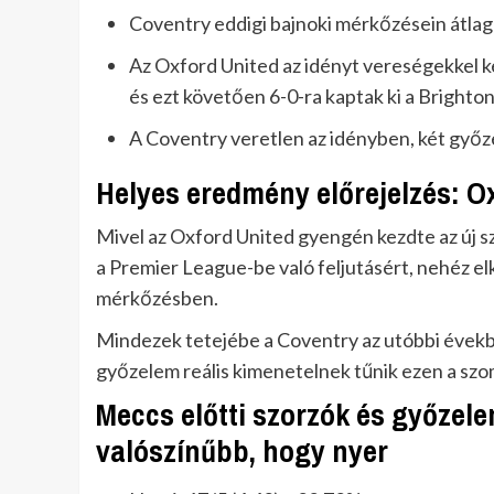
Coventry eddigi bajnoki mérkőzésein átlag
Az Oxford United az idényt vereségekkel k
és ezt követően 6-0-ra kaptak ki a Brighto
A Coventry veretlen az idényben, két győze
Helyes eredmény előrejelzés: O
Mivel az Oxford United gyengén kezdte az új 
a Premier League-be való feljutásért, nehéz elk
mérkőzésben.
Mindezek tetejébe a Coventry az utóbbi évekb
győzelem reális kimenetelnek tűnik ezen a sz
Meccs előtti szorzók és győzel
valószínűbb, hogy nyer