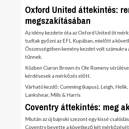
Oxford United áttekintés: r
megszakításában
Az idény kezdete óta az Oxford United öt mérk
tudtak győzni az EFL Kupában, mielőtt a követ
Összességében kemény kezdet volt számukra a s
tűnnek.
Közben Ciaron Brown és Ole Romeny sérülések 
kérdésesek a mérkőzés előtt.
Várható kezdő: Cumming (kapus), Leigh, Helik
Lankshear, Mills & Harris
Coventry áttekintés: meg ak
Miután az új bajnoki szezont egy kissé csalódás
Coventry bevette a következő két mérkőzését 