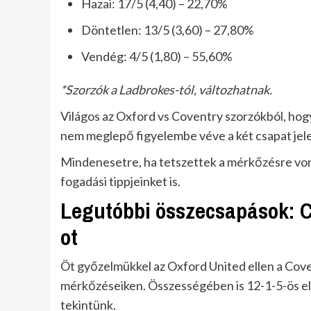
Hazai: 17/5 (4,40) – 22,70%
Döntetlen: 13/5 (3,60) – 27,80%
Vendég: 4/5 (1,80) – 55,60%
*Szorzók a Ladbrokes-tól, változhatnak.
Világos az Oxford vs Coventry szorzókból, ho
nem meglepő figyelembe véve a két csapat jelen
Mindenesetre, ha tetszettek a mérkőzésre vona
fogadási tippjeinket is.
Legutóbbi összecsapások: C
ot
Öt győzelmükkel az Oxford United ellen a Cove
mérkőzéseiken. Összességében is 12-1-5-ös el
tekintünk.