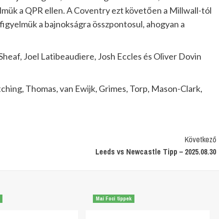
lmük a QPR ellen. A Coventry ezt követően a Millwall-tól
 figyelmük a bajnokságra összpontosul, ahogyan a
Sheaf, Joel Latibeaudiere, Josh Eccles és Oliver Dovin
tching, Thomas, van Ewijk, Grimes, Torp, Mason-Clark,
Következő
Leeds vs Newcastle Tipp – 2025.08.30
Mai Foci tippek