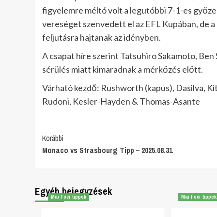
figyelemre méltó volt a legutóbbi 7-1-es győze
vereséget szenvedett el az EFL Kupában, de a
feljutásra hajtanak az idényben.
A csapat híre szerint Tatsuhiro Sakamoto, Ben 
sérülés miatt kimaradnak a mérkőzés előtt.
Várható kezdő: Rushworth (kapus), Dasilva, Ki
Rudoni, Kesler-Hayden & Thomas-Asante
Post
Korábbi
Monaco vs Strasbourg Tipp – 2025.08.31
Navigation
Egyéb bejegyzések
Mai Foci tippek
Mai Foci tippek