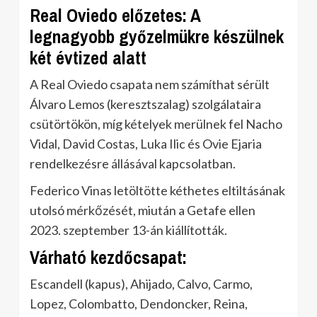
Real Oviedo előzetes: A
legnagyobb győzelmükre készülnek
két évtized alatt
A Real Oviedo csapata nem számíthat sérült
Álvaro Lemos (keresztszalag) szolgálataira
csütörtökön, míg kételyek merülnek fel Nacho
Vidal, David Costas, Luka Ilic és Ovie Ejaria
rendelkezésre állásával kapcsolatban.
Federico Vinas letöltötte kéthetes eltiltásának
utolsó mérkőzését, miután a Getafe ellen
2023. szeptember 13-án kiállították.
Várható kezdőcsapat:
Escandell (kapus), Ahijado, Calvo, Carmo,
Lopez, Colombatto, Dendoncker, Reina,