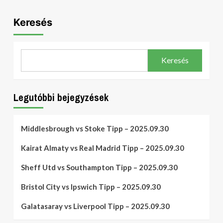
Keresés
Keresés
Legutóbbi bejegyzések
Middlesbrough vs Stoke Tipp – 2025.09.30
Kairat Almaty vs Real Madrid Tipp – 2025.09.30
Sheff Utd vs Southampton Tipp – 2025.09.30
Bristol City vs Ipswich Tipp – 2025.09.30
Galatasaray vs Liverpool Tipp – 2025.09.30