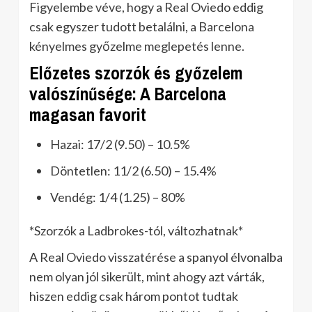
Figyelembe véve, hogy a Real Oviedo eddig
csak egyszer tudott betalálni, a Barcelona
kényelmes győzelme meglepetés lenne.
Előzetes szorzók és győzelem
valószínűsége: A Barcelona
magasan favorit
Hazai: 17/2 (9.50) – 10.5%
Döntetlen: 11/2 (6.50) – 15.4%
Vendég: 1/4 (1.25) – 80%
*Szorzók a Ladbrokes-tól, változhatnak*
A Real Oviedo visszatérése a spanyol élvonalba
nem olyan jól sikerült, mint ahogy azt várták,
hiszen eddig csak három pontot tudtak