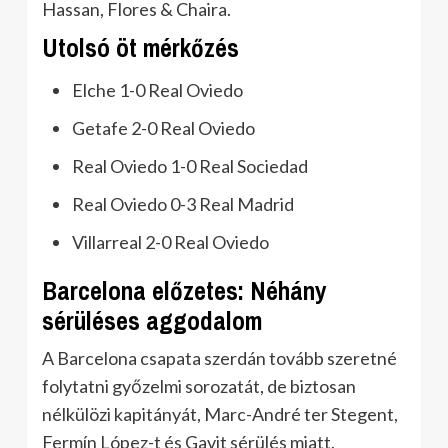
Hassan, Flores & Chaira.
Utolsó öt mérkőzés
Elche 1-0 Real Oviedo
Getafe 2-0 Real Oviedo
Real Oviedo 1-0 Real Sociedad
Real Oviedo 0-3 Real Madrid
Villarreal 2-0 Real Oviedo
Barcelona előzetes: Néhány
sérüléses aggodalom
A Barcelona csapata szerdán tovább szeretné
folytatni győzelmi sorozatát, de biztosan
nélkülözi kapitányát, Marc-André ter Stegent,
Fermín López-t és Gavit sérülés miatt.