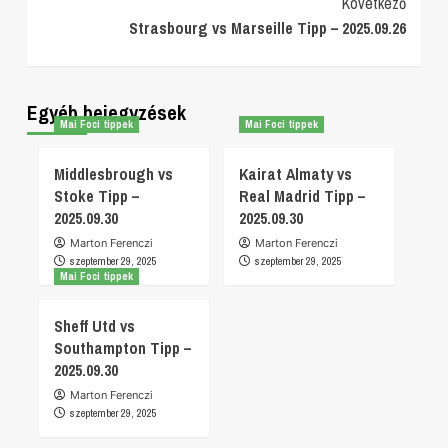
Következő
Strasbourg vs Marseille Tipp – 2025.09.26
Egyéb bejegyzések
Mai Foci tippek
Mai Foci tippek
Middlesbrough vs
Kairat Almaty vs
Stoke Tipp –
Real Madrid Tipp –
2025.09.30
2025.09.30
Marton Ferenczi
Marton Ferenczi
szeptember 29, 2025
szeptember 29, 2025
Mai Foci tippek
Sheff Utd vs
Southampton Tipp –
2025.09.30
Marton Ferenczi
szeptember 29, 2025