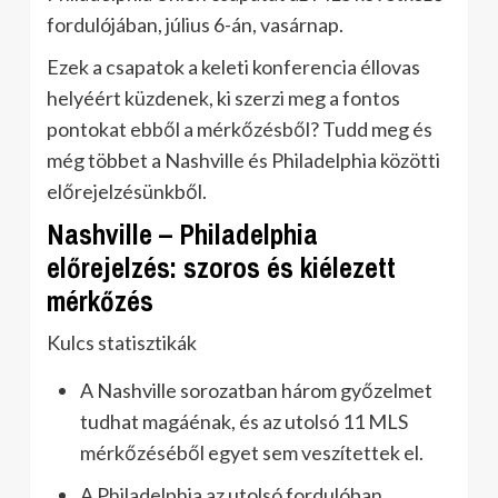
fordulójában, július 6-án, vasárnap.
Ezek a csapatok a keleti konferencia éllovas
helyéért küzdenek, ki szerzi meg a fontos
pontokat ebből a mérkőzésből? Tudd meg és
még többet a Nashville és Philadelphia közötti
előrejelzésünkből.
Nashville – Philadelphia
előrejelzés: szoros és kiélezett
mérkőzés
Kulcs statisztikák
A Nashville sorozatban három győzelmet
tudhat magáénak, és az utolsó 11 MLS
mérkőzéséből egyet sem veszítettek el.
A Philadelphia az utolsó fordulóban