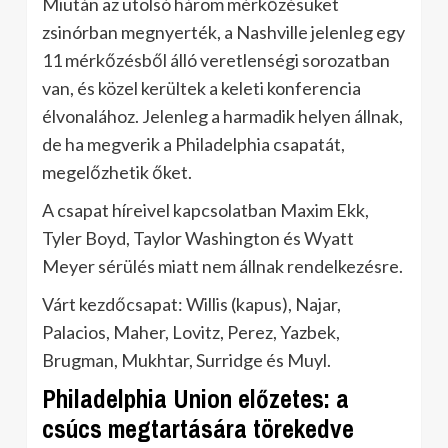
Miután az utolsó három mérkőzésüket
zsinórban megnyerték, a Nashville jelenleg egy
11 mérkőzésből álló veretlenségi sorozatban
van, és közel kerültek a keleti konferencia
élvonalához. Jelenleg a harmadik helyen állnak,
de ha megverik a Philadelphia csapatát,
megelőzhetik őket.
A csapat híreivel kapcsolatban Maxim Ekk,
Tyler Boyd, Taylor Washington és Wyatt
Meyer sérülés miatt nem állnak rendelkezésre.
Várt kezdőcsapat: Willis (kapus), Najar,
Palacios, Maher, Lovitz, Perez, Yazbek,
Brugman, Mukhtar, Surridge és Muyl.
Philadelphia Union előzetes: a
csúcs megtartására törekedve