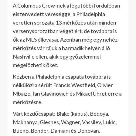
A Columbus Crew-nek a legutóbbi fordulóban
elszenvedett vereséggel a Philadelphia
veretlen sorozata 13 mérkőzés után minden
versenysorozatban véget ért, de továbbra is
ők az MLS éllovasai. Azonban még egy nehéz
mérkőzés vár rájuk a harmadik helyen álló
Nashville ellen, akik egy győzelemmel
megelőzhetik őket.
Közben a Philadelphia csapata továbbra is
nélkülözi a sérült Francis Westfield, Olivier
Mbaizo, Ian Glavinovich és Mikael Uhret erre a
mérkőzésre.
Várt kezdőcsapat: Blake (kapus), Bedoya,
Makhanya, Glesnes, Wagner, Vassilev, Lukic,
Bueno, Bender, Damiani és Donovan.