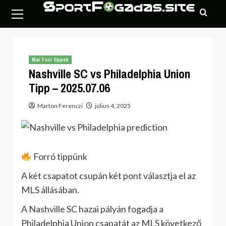
Skip
Primary
to
Menu
content
Mai Foci tippek
Nashville SC vs Philadelphia Union
Tipp – 2025.07.06
Marton Ferenczi
július 4, 2025
Forró tippünk
A két csapatot csupán két pont választja el az
MLS állásában.
A Nashville SC hazai pályán fogadja a
Philadelphia Union csapatát az MLS következő