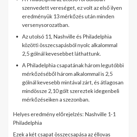
szenvedett vereséget, ez volt az első ilyen
eredményük 13 mérkőzés után minden
versenysorozatban.
Az utolsó 11, Nashville és Philadelphia
közötti összecsapásból nyolc alkalommal
2,5 gólnál kevesebbet láthattunk.
A Philadelphia csapatának három legutóbbi
mérkőzéséből három alkalommal is 2,5
gólnál kevesebb mintával zárt, és átlagosan
mindössze 2,10 gólt szereztek idegenbeli
mérkőzéseiken a szezonban.
Helyes eredmény előrejelzés: Nashville 1-1
Philadelphia
Ezek a két csapat összecsapása az éllovas