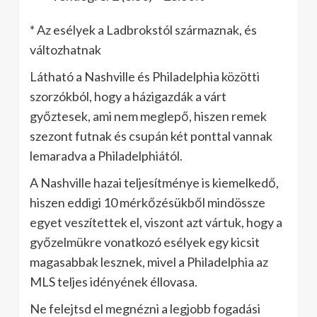
* Az esélyek a Ladbrokstól származnak, és
változhatnak
Látható a Nashville és Philadelphia közötti
szorzókból, hogy a házigazdák a várt
győztesek, ami nem meglepő, hiszen remek
szezont futnak és csupán két ponttal vannak
lemaradva a Philadelphiától.
A Nashville hazai teljesítménye is kiemelkedő,
hiszen eddigi 10 mérkőzésükből mindössze
egyet veszítettek el, viszont azt vártuk, hogy a
győzelmükre vonatkozó esélyek egy kicsit
magasabbak lesznek, mivel a Philadelphia az
MLS teljes idényének éllovasa.
Ne felejtsd el megnézni a legjobb fogadási