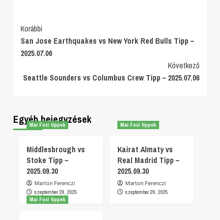
Post
Korábbi
San Jose Earthquakes vs New York Red Bulls Tipp –
Navigation
2025.07.06
Következő
Seattle Sounders vs Columbus Crew Tipp – 2025.07.06
Egyéb bejegyzések
Mai Foci tippek
Mai Foci tippek
Middlesbrough vs
Kairat Almaty vs
Stoke Tipp –
Real Madrid Tipp –
2025.09.30
2025.09.30
Marton Ferenczi
Marton Ferenczi
szeptember 29, 2025
szeptember 29, 2025
Mai Foci tippek