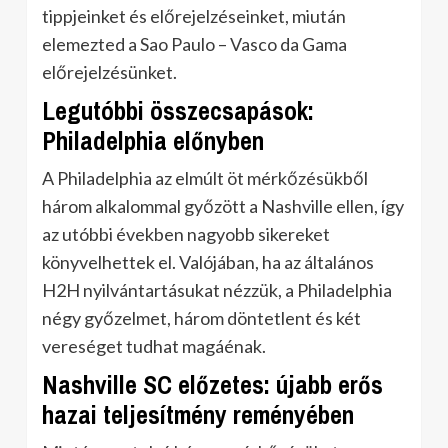
tippjeinket és előrejelzéseinket, miután
elemezted a Sao Paulo – Vasco da Gama
előrejelzésünket.
Legutóbbi összecsapások:
Philadelphia előnyben
A Philadelphia az elmúlt öt mérkőzésükből
három alkalommal győzött a Nashville ellen, így
az utóbbi években nagyobb sikereket
könyvelhettek el. Valójában, ha az általános
H2H nyilvántartásukat nézzük, a Philadelphia
négy győzelmet, három döntetlent és két
vereséget tudhat magáénak.
Nashville SC előzetes: újabb erős
hazai teljesítmény reményében