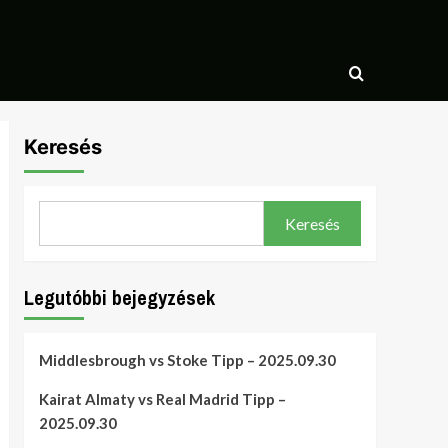
Keresés
Keresés
Legutóbbi bejegyzések
Middlesbrough vs Stoke Tipp – 2025.09.30
Kairat Almaty vs Real Madrid Tipp –
2025.09.30