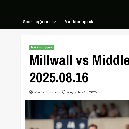
Skip
to
content
Sportfogadás
Mai foci tippek
Mai Foci tippek
Millwall vs Middl
2025.08.16
Marton Ferenczi
augusztus 15, 2025