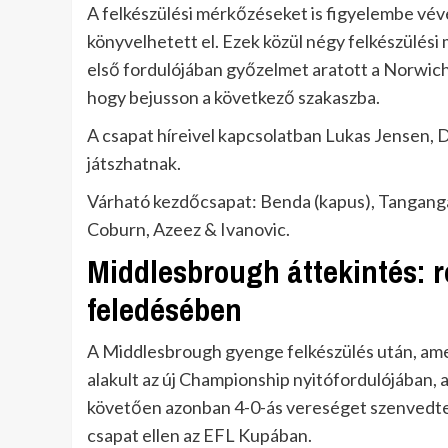
A felkészülési mérkőzéseket is figyelembe vév
könyvelhetett el. Ezek közül négy felkészülési 
első fordulójában győzelmet aratott a Norwich
hogy bejusson a következő szakaszba.
A csapat híreivel kapcsolatban Lukas Jensen,
játszhatnak.
Várható kezdőcsapat: Benda (kapus), Tanganga
Coburn, Azeez & Ivanovic.
Middlesbrough áttekintés: 
feledésében
A Middlesbrough gyenge felkészülés után, amel
alakult az új Championship nyitófordulójában, a
követően azonban 4-0-ás vereséget szenvedtek
csapat ellen az EFL Kupában.