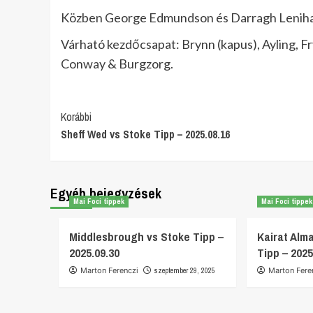
Közben George Edmundson és Darragh Lenihan 
Várható kezdőcsapat: Brynn (kapus), Ayling, Fry
Conway & Burgzorg.
Post
Korábbi
Sheff Wed vs Stoke Tipp – 2025.08.16
Navigation
Egyéb bejegyzések
Mai Foci tippek
Mai Foci tippek
Middlesbrough vs Stoke Tipp –
Kairat Alm
2025.09.30
Tipp – 2025
Marton Ferenczi
szeptember 29, 2025
Marton Fere