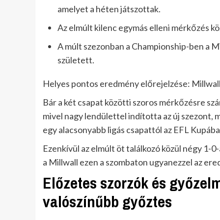
amelyet a héten játszottak.
Az elmúlt kilenc egymás elleni mérkőzés köz
A múlt szezonban a Championship-ben a Mil
született.
Helyes pontos eredmény előrejelzése: Millwal
Bár a két csapat közötti szoros mérkőzésre szá
mivel nagy lendülettel indította az új szezon
egy alacsonyabb ligás csapattól az EFL Kupába
Ezenkívül az elmúlt öt találkozó közül négy 1
a Millwall ezen a szombaton ugyanezzel az er
Előzetes szorzók és győzelm
valószínűbb győztes