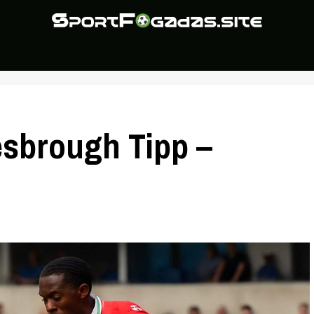
esbrough Tipp –