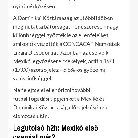
nyitómérkőzésén.
A Dominikai Köztársaság az utóbbi időben
megmutatta bátorságát, rendszeresen nagy
különbséggel győzték le az ellenfeleiket,
amikor ők vezették a CONCACAF Nemzetek
Ligája D csoportját. Azonban az esélyeik
Mexikó legyőzésére csekélyek, amit a 16/1
(17.00) szorzó jelez – 5.8%-os győzelmi
valószínűséggel.
Ne felejtse el ellenőrizni további
futballfogadási tippjeinket a Mexikó és
Dominikai Köztársaság előrejelzésének
elemzése után.
Legutolsó h2h: Mexikó első
csapást mér?