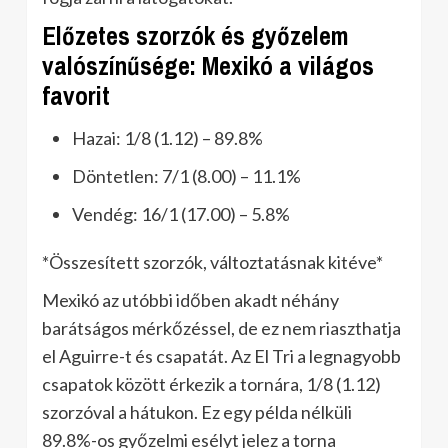
Előzetes szorzók és győzelem
valószínűsége: Mexikó a világos
favorit
Hazai: 1/8 (1.12) – 89.8%
Döntetlen: 7/1 (8.00) – 11.1%
Vendég: 16/1 (17.00) – 5.8%
*Összesített szorzók, változtatásnak kitéve*
Mexikó az utóbbi időben akadt néhány
barátságos mérkőzéssel, de ez nem riaszthatja
el Aguirre-t és csapatát. Az El Tri a legnagyobb
csapatok között érkezik a tornára, 1/8 (1.12)
szorzóval a hátukon. Ez egy példa nélküli
89.8%-os győzelmi esélyt jelez a torna