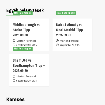
Egyéb bejegyzések
Mai Foci tippek
Mai Foci tippek
Middlesbrough vs
Kairat Almaty vs
Stoke Tipp –
Real Madrid Tipp –
2025.09.30
2025.09.30
Marton Ferenczi
Marton Ferenczi
szeptember 29, 2025
szeptember 29, 2025
Mai Foci tippek
Sheff Utd vs
Southampton Tipp –
2025.09.30
Marton Ferenczi
szeptember 29, 2025
Keresés