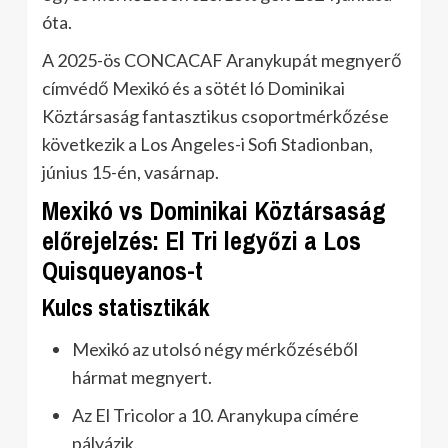
óta.
A 2025-ös CONCACAF Aranykupát megnyerő
címvédő Mexikó és a sötét ló Dominikai
Köztársaság fantasztikus csoportmérkőzése
következik a Los Angeles-i Sofi Stadionban,
június 15-én, vasárnap.
Mexikó vs Dominikai Köztársaság
előrejelzés: El Tri legyőzi a Los
Quisqueyanos-t
Kulcs statisztikák
Mexikó az utolsó négy mérkőzéséből
hármat megnyert.
Az El Tricolor a 10. Aranykupa címére
pályázik.