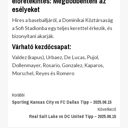
előretekintés: Megdöbbenteni az
esélyeket
Híres a baseballjáról, a Dominikai Köztársaság
a Sofi Stadionba egy teljes kerettel érkezik, és
bizonyítani akarják.
Várható kezdőcsapat:
Valdez (kapus), Urbaez, De Lucas, Pujol,
Dollenmayer, Rosario, Gonzalez, Kaparos,
Morschel, Reyes és Romero
Post
Korábbi
Sporting Kansas City vs FC Dallas Tipp – 2025.06.15
Navigation
Következő
Real Salt Lake vs DC United Tipp – 2025.06.15