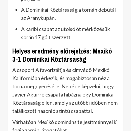
A Dominikai Köztársaság a tornán debütál
az Aranykupán.
A karibi csapat az utolsó öt mérkőzésük
során 17 gólt szerzett.
Helyes eredmény előrejelzés: Mexikó
3-1 Dominikai Köztársaság
A csoport A favorizáltja és címvédő Mexikó
Kaliforniába érkezik, és magabiztosan néz a
torna megnyerésére. Nehéz elképzelni, hogy
Javier Aguirre csapata hibázna egy Dominikai
Köztársaság ellen, amely az utóbbi időben nem
találkozott hasonló szintű csapattal.
Várhatóan Mexikó domináns teljesítménnyel ki
fogja zárni a látogatókat.