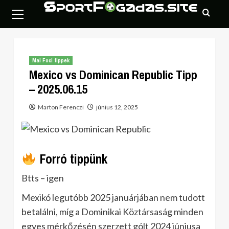
Skip
Primary
to
Menu
content
Mai Foci tippek
Mexico vs Dominican Republic Tipp
– 2025.06.15
Marton Ferenczi
június 12, 2025
Forró tippünk
Btts – igen
Mexikó legutóbb 2025 januárjában nem tudott
betalálni, míg a Dominikai Köztársaság minden
egyes mérkőzésén szerzett gólt 2024 júniusa