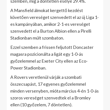
szemben, míg a döntetlen esélye 29.4%.
A Mansfield álmokat kergettő kezdést
követően vereséget szenvedett el az új Liga 1-
es kampányában, amikor 2-1-es vereséget
szenvedett el a Burton Albion ellen a Pirelli
Stadionban múlt szombaton.
Ezzel szemben a frissen feljutott Doncaster
magasra pozicionálta a ligát egy 1-0-ás
győzelemmel az Exeter City ellen az Eco-
Power Stadionban.
A Rovers veretlenül várják a szombati
összecsapást, 17 egyenes győzelemmel
minden versenyben, mióta március 4-én 1-0-ás
szoros vereséget szenvedtek el a Bromley
ellen (10 győzelem, 7 döntetlen).