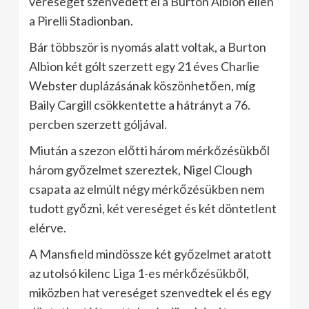
vereséget szenvedett el a Burton Albion ellen
a Pirelli Stadionban.
Bár többször is nyomás alatt voltak, a Burton
Albion két gólt szerzett egy 21 éves Charlie
Webster duplázásának köszönhetően, míg
Baily Cargill csökkentette a hátrányt a 76.
percben szerzett góljával.
Miután a szezon előtti három mérkőzésükből
három győzelmet szereztek, Nigel Clough
csapata az elmúlt négy mérkőzésükben nem
tudott győzni, két vereséget és két döntetlent
elérve.
A Mansfield mindössze két győzelmet aratott
az utolsó kilenc Liga 1-es mérkőzésükből,
miközben hat vereséget szenvedtek el és egy