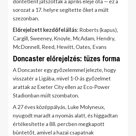
döntetlent játszottak a április eleje óta — ez a
sorozat a 17. helyre segítette őket a múlt
szezonban.
Előrejelzett kezdőfelállás:
Roberts (kapus),
Cargill, Sweeney, Knoyle, McAdam, Hendry,
McDonnell, Reed, Hewitt, Oates, Evans
Doncaster előrejelzés: tüzes forma
A Doncaster egy győzelemmel jelezte, hogy
visszatér a Ligába, mivel 1-0-ás győzelmet
arattak az Exeter City ellen az Eco-Power
Stadionban múlt szombaton.
A 27 éves középpályás, Luke Molyneux,
nyugodt maradt a nyomás alatt, és higgadtan
értékesítette a 88. percben megkapott
büntetőt, amivel a hazai csapatnak