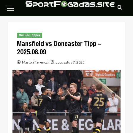
Skip
Primary
to
Menu
content
Mai Foci tippek
Mansfield vs Doncaster Tipp –
2025.08.09
Marton Ferenczi
augusztus 7, 2025