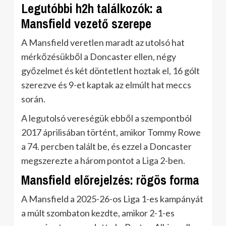
Legutóbbi h2h találkozók: a
Mansfield vezető szerepe
A Mansfield veretlen maradt az utolsó hat
mérkőzésükből a Doncaster ellen, négy
győzelmet és két döntetlent hoztak el, 16 gólt
szerezve és 9-et kaptak az elmúlt hat meccs
során.
A legutolsó vereségük ebből a szempontból
2017 áprilisában történt, amikor Tommy Rowe
a 74. percben talált be, és ezzel a Doncaster
megszerezte a három pontot a Liga 2-ben.
Mansfield előrejelzés: rögös forma
A Mansfield a 2025-26-os Liga 1-es kampányát
a múlt szombaton kezdte, amikor 2-1-es