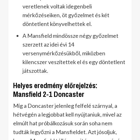
veretlenek voltak idegenbeli
mérkőzéseiken, öt győzelmet és két
döntetlent könyvelhettek el.
A Mansfield mindössze négy győzelmet
szerzett az idei évi 14
versenymérkőzésükből, miközben
kilencszer veszítettek el és egy döntetlent
játszottak.
Helyes eredmény előrejelzés:
Mansfield 2-1 Doncaster
Míg a Doncaster jelenleg felfelé szárnyal, a
hétvégén a legjobbat kell nyújtaniuk, mivel az
elmúlt hat próbálkozásuk során soha nem
tudták legyőzni a Mansfieldet. Azt jósoljuk,