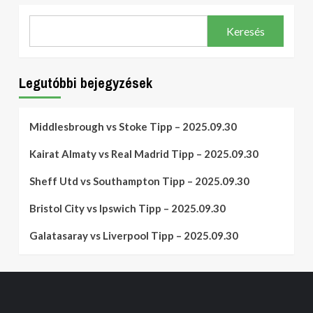
Keresés
Legutóbbi bejegyzések
Middlesbrough vs Stoke Tipp – 2025.09.30
Kairat Almaty vs Real Madrid Tipp – 2025.09.30
Sheff Utd vs Southampton Tipp – 2025.09.30
Bristol City vs Ipswich Tipp – 2025.09.30
Galatasaray vs Liverpool Tipp – 2025.09.30