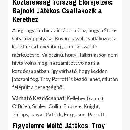
Köztársaság Írország Előrejelzés:
Bajnoki Játékos Csatlakozik a
Kerethez
A legnagyobb hír az ír táborból az, hogy a Stoke
City középpályása, Bosun Lawal, csatlakozott a
kerethez a Luxemburg ellen játszandó
mérkőzésre. Valószínű, hogy Hallgrimsson nem
hívta volna meg, ha számított volna rá a
kezdőcsapatban, így várható, hogy kedden
játszani fog. Troy Parrott is kezdő lehet, miután
felépült a betegségből.
Várható Kezdőcsapat:
Kelleher (kapus),
O’Brien, Scales, Collin, Ebosele, Knight,
Phillips, Lawal, Patrick, Ferguson, Parrott.
Figyelemre Méltó Játékos: Troy