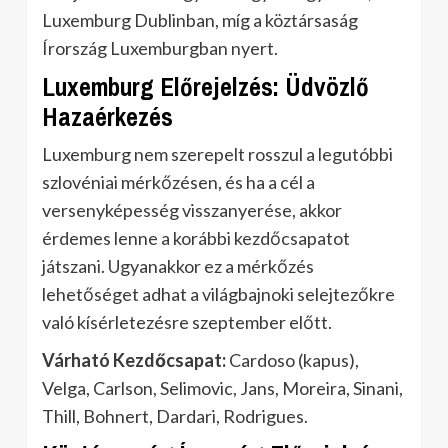
Luxemburg Dublinban, míg a köztársaság
Írország Luxemburgban nyert.
Luxemburg Előrejelzés: Üdvözlő
Hazaérkezés
Luxemburg nem szerepelt rosszul a legutóbbi
szlovéniai mérkőzésen, és ha a cél a
versenyképesség visszanyerése, akkor
érdemes lenne a korábbi kezdőcsapatot
játszani. Ugyanakkor ez a mérkőzés
lehetőséget adhat a világbajnoki selejtezőkre
való kísérletezésre szeptember előtt.
Várható Kezdőcsapat:
Cardoso (kapus),
Velga, Carlson, Selimovic, Jans, Moreira, Sinani,
Thill, Bohnert, Dardari, Rodrigues.