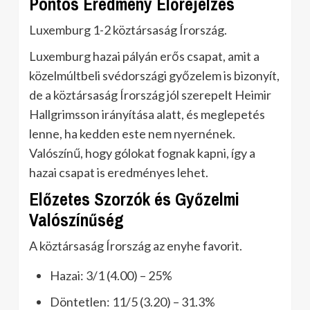
Pontos Eredmény Előrejelzés
Luxemburg 1-2 köztársaság Írország.
Luxemburg hazai pályán erős csapat, amit a
közelmúltbeli svédországi győzelem is bizonyít,
de a köztársaság Írország jól szerepelt Heimir
Hallgrimsson irányítása alatt, és meglepetés
lenne, ha kedden este nem nyernének.
Valószínű, hogy gólokat fognak kapni, így a
hazai csapat is eredményes lehet.
Előzetes Szorzók és Győzelmi
Valószínűség
A köztársaság Írország az enyhe favorit.
Hazai: 3/1 (4.00) – 25%
Döntetlen: 11/5 (3.20) – 31.3%