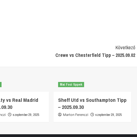
Következő
Crewe vs Chesterfield Tipp – 2025.09.02
Mai Foci tippek
aty vs Real Madrid
Sheff Utd vs Southampton Tipp
.09.30
– 2025.09.30
nczi
szeptember 29, 2025
Marton Ferenczi
szeptember 29, 2025