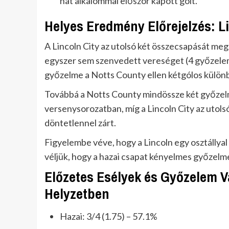
hat alkalommal először kapott gólt.
Helyes Eredmény Előrejelzés: L
A Lincoln City az utolsó két összecsapását megn
egyszer sem szenvedett vereséget (4 győzelem,
győzelme a Notts County ellen kétgólos különb
Továbbá a Notts County mindössze két győzel
versenysorozatban, míg a Lincoln City az utol
döntetlennel zárt.
Figyelembe véve, hogy a Lincoln egy osztállyal 
véljük, hogy a hazai csapat kényelmes győzelm
Előzetes Esélyek és Győzelem V
Helyzetben
Hazai: 3/4 (1.75) – 57.1%