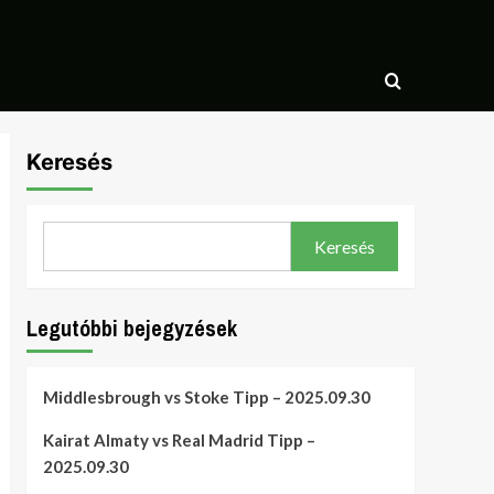
Keresés
Keresés
Legutóbbi bejegyzések
Middlesbrough vs Stoke Tipp – 2025.09.30
Kairat Almaty vs Real Madrid Tipp –
2025.09.30