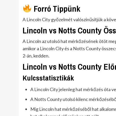
Forró Tippünk
A Lincoln City győzelmét valószínűsítjük a kö
Lincoln vs Notts County Ös
A Lincoln az utolsó hat mérkőzésének ötöt meg
amikor a Lincoln City és a Notts County össze
2-án, kedden.
Lincoln vs Notts County El
Kulcsstatisztikák
A Lincoln City jelenleg hat mérkőzés óta ve
A Notts County utolsó kilenc mérkőzéséből
Míg Lincoln hat mérkőzéséből hat alkalomm