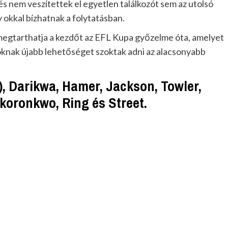
s nem veszítettek el egyetlen találkozót sem az utolsó
 okkal bízhatnak a folytatásban.
megtarthatja a kezdőt az EFL Kupa győzelme óta, amelyet
osoknak újabb lehetőséget szoktak adni az alacsonyabb
, Darikwa, Hamer, Jackson, Towler,
Okoronkwo, Ring és Street.