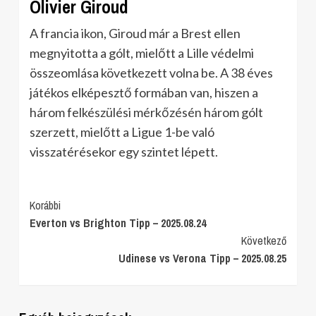
Olivier Giroud
A francia ikon, Giroud már a Brest ellen
megnyitotta a gólt, mielőtt a Lille védelmi
összeomlása következett volna be. A 38 éves
játékos elképesztő formában van, hiszen a
három felkészülési mérkőzésén három gólt
szerzett, mielőtt a Ligue 1-be való
visszatérésekor egy szintet lépett.
Post
Korábbi
Everton vs Brighton Tipp – 2025.08.24
Navigation
Következő
Udinese vs Verona Tipp – 2025.08.25