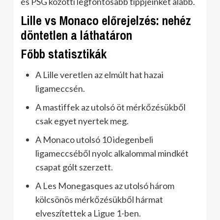
és PSG közötti legfontosabb tippjeinket alább.
Lille vs Monaco előrejelzés: nehéz
döntetlen a láthatáron
Főbb statisztikák
A Lille veretlen az elmúlt hat hazai
ligameccsén.
A mastiffek az utolsó öt mérkőzésükből
csak egyet nyertek meg.
A Monaco utolsó 10 idegenbeli
ligameccséből nyolc alkalommal mindkét
csapat gólt szerzett.
A Les Monegasques az utolsó három
kölcsönös mérkőzésükből hármat
elveszítettek a Ligue 1-ben.