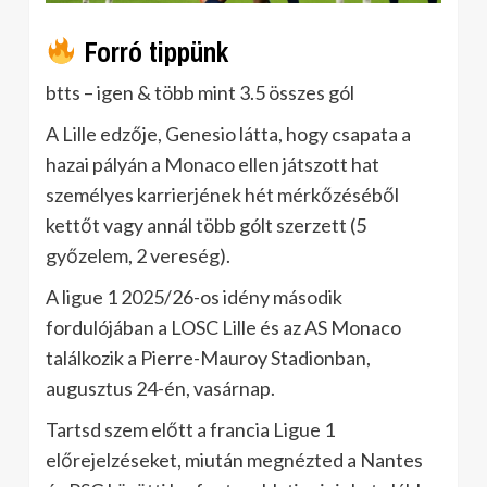
Forró tippünk
btts – igen & több mint 3.5 összes gól
A Lille edzője, Genesio látta, hogy csapata a
hazai pályán a Monaco ellen játszott hat
személyes karrierjének hét mérkőzéséből
kettőt vagy annál több gólt szerzett (5
győzelem, 2 vereség).
A ligue 1 2025/26-os idény második
fordulójában a LOSC Lille és az AS Monaco
találkozik a Pierre-Mauroy Stadionban,
augusztus 24-én, vasárnap.
Tartsd szem előtt a francia Ligue 1
előrejelzéseket, miután megnézted a Nantes