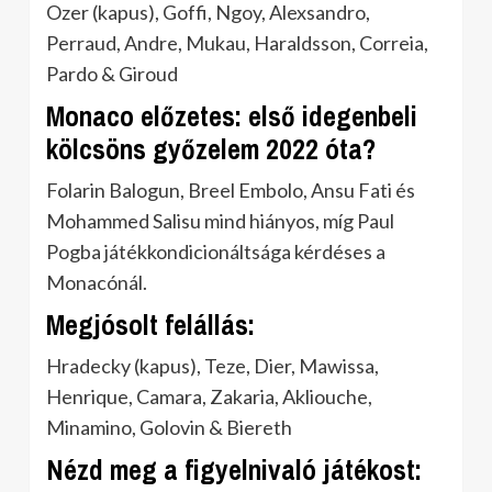
Ozer (kapus), Goffi, Ngoy, Alexsandro,
Perraud, Andre, Mukau, Haraldsson, Correia,
Pardo & Giroud
Monaco előzetes: első idegenbeli
kölcsöns győzelem 2022 óta?
Folarin Balogun, Breel Embolo, Ansu Fati és
Mohammed Salisu mind hiányos, míg Paul
Pogba játékkondicionáltsága kérdéses a
Monacónál.
Megjósolt felállás:
Hradecky (kapus), Teze, Dier, Mawissa,
Henrique, Camara, Zakaria, Akliouche,
Minamino, Golovin & Biereth
Nézd meg a figyelnivaló játékost: