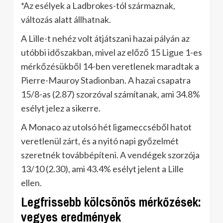
*Az esélyek a Ladbrokes-tól származnak,
változás alatt állhatnak.
A Lille-t nehéz volt átjátszani hazai pályán az
utóbbi időszakban, mivel az előző 15 Ligue 1-es
mérkőzésükből 14-ben veretlenek maradtak a
Pierre-Mauroy Stadionban. A hazai csapatra
15/8-as (2.87) szorzóval számítanak, ami 34.8%
esélyt jelez a sikerre.
A Monaco az utolsó hét ligameccséből hatot
veretlenül zárt, és a nyitó napi győzelmét
szeretnék továbbépíteni. A vendégek szorzója
13/10 (2.30), ami 43.4% esélyt jelent a Lille
ellen.
Legfrissebb kölcsönös mérkőzések:
vegyes eredmények