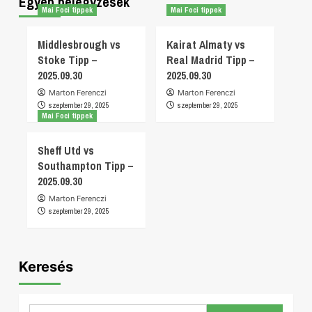
Egyéb bejegyzések
Mai Foci tippek
Mai Foci tippek
Middlesbrough vs
Kairat Almaty vs
Stoke Tipp –
Real Madrid Tipp –
2025.09.30
2025.09.30
Marton Ferenczi
Marton Ferenczi
szeptember 29, 2025
szeptember 29, 2025
Mai Foci tippek
Sheff Utd vs
Southampton Tipp –
2025.09.30
Marton Ferenczi
szeptember 29, 2025
Keresés