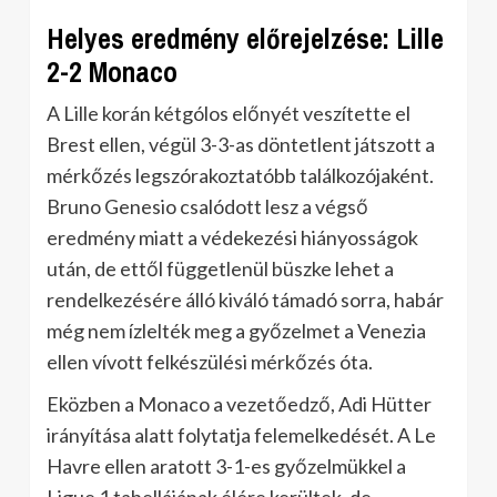
Helyes eredmény előrejelzése: Lille
2-2 Monaco
A Lille korán kétgólos előnyét veszítette el
Brest ellen, végül 3-3-as döntetlent játszott a
mérkőzés legszórakoztatóbb találkozójaként.
Bruno Genesio csalódott lesz a végső
eredmény miatt a védekezési hiányosságok
után, de ettől függetlenül büszke lehet a
rendelkezésére álló kiváló támadó sorra, habár
még nem ízlelték meg a győzelmet a Venezia
ellen vívott felkészülési mérkőzés óta.
Eközben a Monaco a vezetőedző, Adi Hütter
irányítása alatt folytatja felemelkedését. A Le
Havre ellen aratott 3-1-es győzelmükkel a
Ligue 1 tabellájának élére kerültek, de