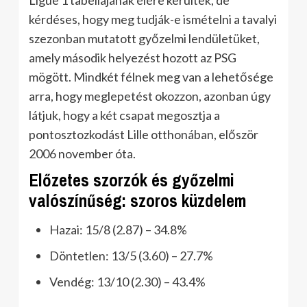
kérdéses, hogy meg tudják-e ismételni a tavalyi
szezonban mutatott győzelmi lendületüket,
amely második helyezést hozott az PSG
mögött. Mindkét félnek meg van a lehetősége
arra, hogy meglepetést okozzon, azonban úgy
látjuk, hogy a két csapat megosztja a
pontosztozkodást Lille otthonában, először
2006 november óta.
Előzetes szorzók és győzelmi
valószínűség: szoros küzdelem
Hazai: 15/8 (2.87) – 34.8%
Döntetlen: 13/5 (3.60) – 27.7%
Vendég: 13/10 (2.30) – 43.4%