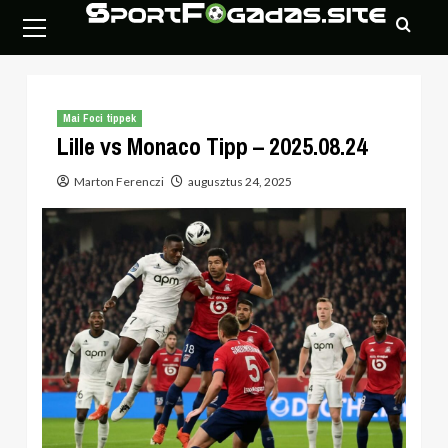
Skip
Primary
to
Menu
content
Mai Foci tippek
Lille vs Monaco Tipp – 2025.08.24
Marton Ferenczi
augusztus 24, 2025