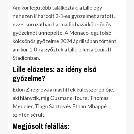
Amikor legutóbb találkoztak, a Lille egy
nehezen kiharcolt 2-1-es győzelmet aratott,
ezzel sorozatban harmadik hazai kölcsönös
győzelmét ünnepelte. A Monaco legutolsó
kölcsönös győzelme 2024 áprilisában történt,
amikor 1-0-ra győztek a Lille ellen a Louis II
Stadionban.
Lille előzetes: az idény első
győzelme?
Edon Zhegrova a mastiffek kulcsszereplője,
aki hiányzik, míg Ousmane Toure, Thomas
Meunier, Tiago Santos és Ethan Mbappé
szintén sérült.
Megjósolt felállás: