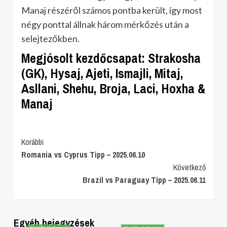
Manaj részéről számos pontba került, így most
négy ponttal állnak három mérkőzés után a
selejtezőkben.
Megjósolt kezdőcsapat: Strakosha
(GK), Hysaj, Ajeti, Ismajli, Mitaj,
Asllani, Shehu, Broja, Laci, Hoxha &
Manaj
Post
Korábbi
Romania vs Cyprus Tipp – 2025.06.10
Navigation
Következő
Brazil vs Paraguay Tipp – 2025.06.11
Egyéb bejegyzések