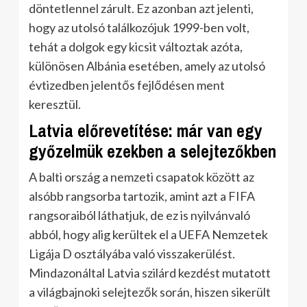
döntetlennel zárult. Ez azonban azt jelenti,
hogy az utolsó találkozójuk 1999-ben volt,
tehát a dolgok egy kicsit változtak azóta,
különösen Albánia esetében, amely az utolsó
évtizedben jelentős fejlődésen ment
keresztül.
Latvia előrevetítése: már van egy
győzelmük ezekben a selejtezőkben
A balti ország a nemzeti csapatok között az
alsóbb rangsorba tartozik, amint azt a FIFA
rangsoraiból láthatjuk, de ez is nyilvánvaló
abból, hogy alig kerültek el a UEFA Nemzetek
Ligája D osztályába való visszakerülést.
Mindazonáltal Latvia szilárd kezdést mutatott
a világbajnoki selejtezők során, hiszen sikerült