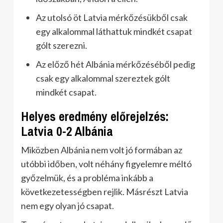
Az utolsó öt Latvia mérkőzésükből csak
egy alkalommal láthattuk mindkét csapat
gólt szerezni.
Az előző hét Albánia mérkőzéséből pedig
csak egy alkalommal szereztek gólt
mindkét csapat.
Helyes eredmény előrejelzés:
Latvia 0-2 Albánia
Miközben Albánia nem volt jó formában az
utóbbi időben, volt néhány figyelemre méltó
győzelmük, és a probléma inkább a
következetességben rejlik. Másrészt Latvia
nem egy olyan jó csapat.