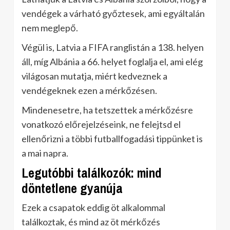
vendégek a várható győztesek, ami egyáltalán
nem meglepő.
Végül is, Latvia a FIFA ranglistán a 138. helyen
áll, míg Albánia a 66. helyet foglalja el, ami elég
világosan mutatja, miért kedveznek a
vendégeknek ezen a mérkőzésen.
Mindenesetre, ha tetszettek a mérkőzésre
vonatkozó előrejelzéseink, ne felejtsd el
ellenőrizni a többi futballfogadási tippünket is
a mai napra.
Legutóbbi találkozók: mind
döntetlene gyanúja
Ezek a csapatok eddig öt alkalommal
találkoztak, és mind az öt mérkőzés