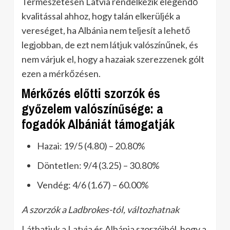
Természetesen Latvia rendelkezik elegendő
kvalitással ahhoz, hogy talán elkerüljék a
vereséget, ha Albánia nem teljesít a lehető
legjobban, de ezt nem látjuk valószínűnek, és
nem várjuk el, hogy a hazaiak szerezzenek gólt
ezen a mérkőzésen.
Mérkőzés előtti szorzók és
győzelem valószínűsége: a
fogadók Albániát támogatják
Hazai: 19/5 (4.80) – 20.80%
Döntetlen: 9/4 (3.25) – 30.80%
Vendég: 4/6 (1.67) – 60.00%
A szorzók a Ladbrokes-tól, változhatnak
Láthatjuk a Latvia és Albánia szorzóiból, hogy a