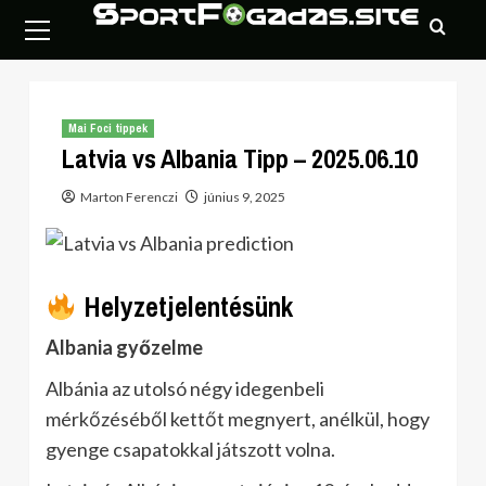
Skip
Primary
to
Menu
content
Mai Foci tippek
Latvia vs Albania Tipp – 2025.06.10
Marton Ferenczi
június 9, 2025
Helyzetjelentésünk
Albania győzelme
Albánia az utolsó négy idegenbeli
mérkőzéséből kettőt megnyert, anélkül, hogy
gyenge csapatokkal játszott volna.