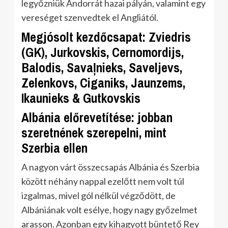
legyőzniük Andorrát hazai pályán, valamint egy
vereséget szenvedtek el Angliától.
Megjósolt kezdőcsapat: Zviedris
(GK), Jurkovskis, Cernomordijs,
Balodis, Savaļnieks, Saveljevs,
Zelenkovs, Ciganiks, Jaunzems,
Ikaunieks & Gutkovskis
Albánia előrevetítése: jobban
szeretnének szerepelni, mint
Szerbia ellen
A nagyon várt összecsapás Albánia és Szerbia
között néhány nappal ezelőtt nem volt túl
izgalmas, mivel gól nélkül végződött, de
Albániának volt esélye, hogy nagy győzelmet
arasson. Azonban egy kihagyott büntető Rey