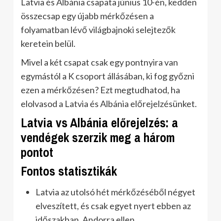
Latvia és Albánia csapata június 10-én, kedden
összecsap egy újabb mérkőzésen a
folyamatban lévő világbajnoki selejtezők
keretein belül.
Mivel a két csapat csak egy pontnyira van
egymástól a K csoport állásában, ki fog győzni
ezen a mérkőzésen? Ezt megtudhatod, ha
elolvasod a Latvia és Albánia előrejelzésünket.
Latvia vs Albánia előrejelzés: a
vendégek szerzik meg a három
pontot
Fontos statisztikák
Latvia az utolsó hét mérkőzéséből négyet
elveszített, és csak egyet nyert ebben az
időszakban, Andorra ellen.