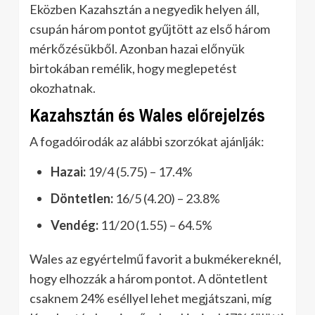
Eközben Kazahsztán a negyedik helyen áll,
csupán három pontot gyűjtött az első három
mérkőzésükből. Azonban hazai előnyük
birtokában remélik, hogy meglepetést
okozhatnak.
Kazahsztán és Wales előrejelzés
A fogadóirodák az alábbi szorzókat ajánlják:
Hazai:
19/4 (5.75) – 17.4%
Döntetlen:
16/5 (4.20) – 23.8%
Vendég:
11/20 (1.55) – 64.5%
Wales az egyértelmű favorit a bukmékereknél,
hogy elhozzák a három pontot. A döntetlent
csaknem 24% eséllyel lehet megjátszani, míg