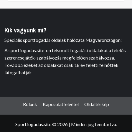
Kik vagyunk mi?
Speciális sportfogadás oldalak hálózata Magyarországon:
A sportfogadas.site-on felsorolt fogadási oldalakat a felelős
szerencsejáték-szabályozás megfelelően szabályozza.
Továbbá ezeket az oldalakat csak 18 év feletti felnőttek
látogathatják.
Rólunk
Kapcsolatfelvétel
Oldaltérkép
Sportfogadas.site © 2026 | Minden jog fenntartva.