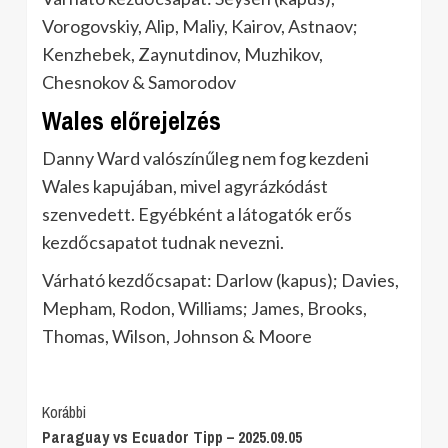
Vorogovskiy, Alip, Maliy, Kairov, Astnaov;
Kenzhebek, Zaynutdinov, Muzhikov,
Chesnokov & Samorodov
Wales előrejelzés
Danny Ward valószínűleg nem fog kezdeni
Wales kapujában, mivel agyrázkódást
szenvedett. Egyébként a látogatók erős
kezdőcsapatot tudnak nevezni.
Várható kezdőcsapat: Darlow (kapus); Davies,
Mepham, Rodon, Williams; James, Brooks,
Thomas, Wilson, Johnson & Moore
Post
Korábbi
Paraguay vs Ecuador Tipp – 2025.09.05
Navigation