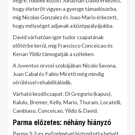
végre, többek között Jonathan David érkezett,
hogy életerőt vigyen a gyenge támadósorba,
míg Nicolas Gonzalez és Joao Mario érkezett,
hogy mélységet adjanak a középpályájukba.
David várhatóan igor tudor csapatának
előtérbe kerül, míg Francisco Conceicao és
Kenan Yildiz támogatják a széleken.
A Juventus orvosi szobájában Nicolo Savona,
Juan Cabal és Fabio Miretti még mindig
sérüléssel rehabilitálódik.
Várható kezdőcsapat: Di Gregorio (kapus),
Kalulu, Bremer, Kelly, Mario, Thuram, Locatelli,
Cambiaso, Conceicao, Yildiz & David.
Parma előzetes: néhány hiányzó
Parma 3-2-es győzelmével biztosította helyét