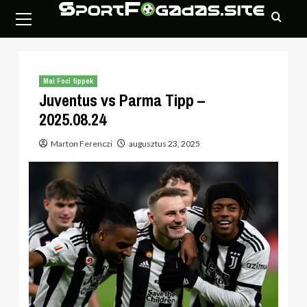
Skip
Primary
to
Menu
content
Mai Foci tippek
Juventus vs Parma Tipp –
2025.08.24
Marton Ferenczi
augusztus 23, 2025