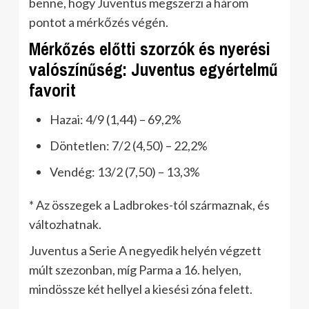
benne, hogy Juventus megszerzi a három
pontot a mérkőzés végén.
Mérkőzés előtti szorzók és nyerési
valószínűség: Juventus egyértelmű
favorit
Hazai: 4/9 (1,44) – 69,2%
Döntetlen: 7/2 (4,50) – 22,2%
Vendég: 13/2 (7,50) – 13,3%
* Az összegek a Ladbrokes-tól származnak, és
változhatnak.
Juventus a Serie A negyedik helyén végzett
múlt szezonban, míg Parma a 16. helyen,
mindössze két hellyel a kiesési zóna felett.