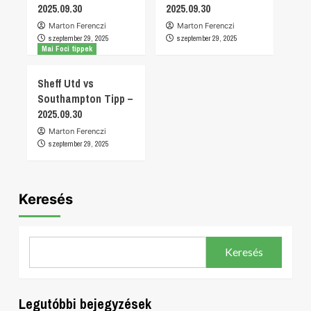
2025.09.30
2025.09.30
Marton Ferenczi
Marton Ferenczi
szeptember 29, 2025
szeptember 29, 2025
Mai Foci tippek
Sheff Utd vs
Southampton Tipp –
2025.09.30
Marton Ferenczi
szeptember 29, 2025
Keresés
Keresés
Legutóbbi bejegyzések