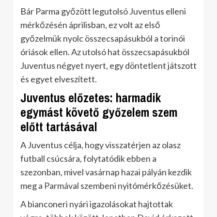
Bár Parma győzött legutolsó Juventus elleni
mérkőzésén áprilisban, ez volt az első
győzelmük nyolc összecsapásukból a torinói
óriások ellen. Az utolsó hat összecsapásukból
Juventus négyet nyert, egy döntetlent játszott
és egyet elveszített.
Juventus előzetes: harmadik
egymást követő győzelem szem
előtt tartásával
A Juventus célja, hogy visszatérjen az olasz
futball csúcsára, folytatódik ebben a
szezonban, mivel vasárnap hazai pályán kezdik
meg a Parmával szembeni nyitómérkőzésüket.
A bianconeri nyári igazolásokat hajtottak