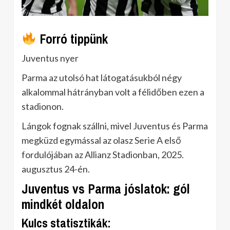
Forró tippünk
Juventus nyer
Parma az utolsó hat látogatásukból négy
alkalommal hátrányban volt a félidőben ezen a
stadionon.
Lángok fognak szállni, mivel Juventus és Parma
megküzd egymással az olasz Serie A első
fordulójában az Allianz Stadionban, 2025.
augusztus 24-én.
Juventus vs Parma jóslatok: gól
mindkét oldalon
Kulcs statisztikák: