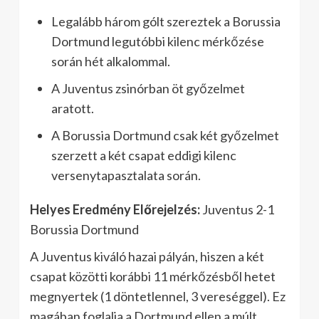
Legalább három gólt szereztek a Borussia
Dortmund legutóbbi kilenc mérkőzése
során hét alkalommal.
A Juventus zsinórban öt győzelmet
aratott.
A Borussia Dortmund csak két győzelmet
szerzett a két csapat eddigi kilenc
versenytapasztalata során.
Helyes Eredmény Előrejelzés:
Juventus 2-1
Borussia Dortmund
A Juventus kiváló hazai pályán, hiszen a két
csapat közötti korábbi 11 mérkőzésből hetet
megnyertek (1 döntetlennel, 3 vereséggel). Ez
magában foglalja a Dortmund ellen a múlt