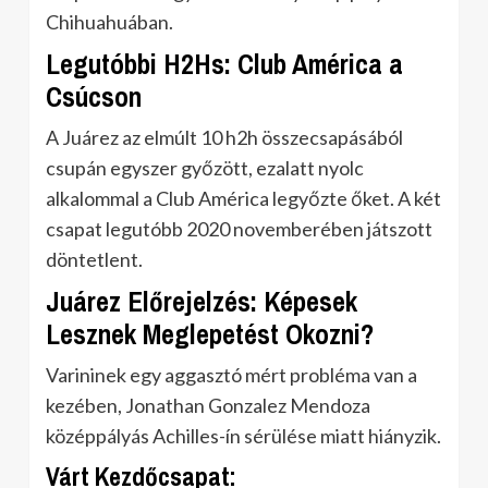
Chihuahuában.
Legutóbbi H2Hs: Club América a
Csúcson
A Juárez az elmúlt 10 h2h összecsapásából
csupán egyszer győzött, ezalatt nyolc
alkalommal a Club América legyőzte őket. A két
csapat legutóbb 2020 novemberében játszott
döntetlent.
Juárez Előrejelzés: Képesek
Lesznek Meglepetést Okozni?
Varininek egy aggasztó mért probléma van a
kezében, Jonathan Gonzalez Mendoza
középpályás Achilles-ín sérülése miatt hiányzik.
Várt Kezdőcsapat: