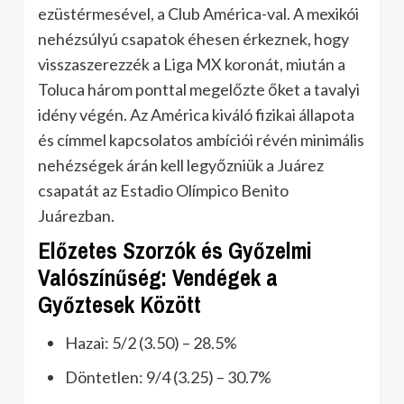
ezüstérmesével, a Club América-val. A mexikói
nehézsúlyú csapatok éhesen érkeznek, hogy
visszaszerezzék a Liga MX koronát, miután a
Toluca három ponttal megelőzte őket a tavalyi
idény végén. Az América kiváló fizikai állapota
és címmel kapcsolatos ambíciói révén minimális
nehézségek árán kell legyőzniük a Juárez
csapatát az Estadio Olímpico Benito
Juárezban.
Előzetes Szorzók és Győzelmi
Valószínűség: Vendégek a
Győztesek Között
Hazai: 5/2 (3.50) – 28.5%
Döntetlen: 9/4 (3.25) – 30.7%