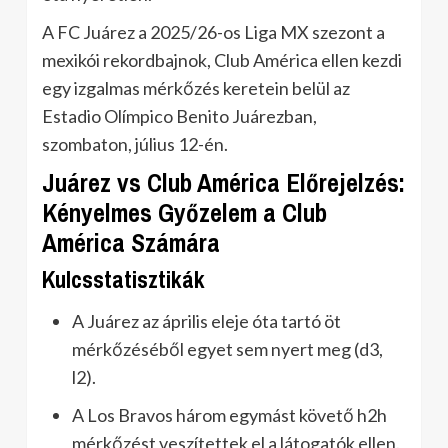
A FC Juárez a 2025/26-os Liga MX szezont a
mexikói rekordbajnok, Club América ellen kezdi
egy izgalmas mérkőzés keretein belül az
Estadio Olímpico Benito Juárezban,
szombaton, július 12-én.
Juárez vs Club América Előrejelzés:
Kényelmes Győzelem a Club
América Számára
Kulcsstatisztikák
A Juárez az április eleje óta tartó öt
mérkőzéséből egyet sem nyert meg (d3,
l2).
A Los Bravos három egymást követő h2h
mérkőzést veszítettek el a látogatók ellen.