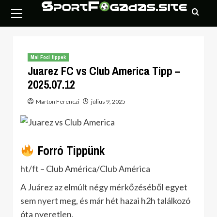
Skip
Primary
to
Menu
content
Mai Foci tippek
Juarez FC vs Club America Tipp –
2025.07.12
Marton Ferenczi
július 9, 2025
Forró Tippünk
ht/ft – Club América/Club América
A Juárez az elmúlt négy mérkőzéséből egyet
sem nyert meg, és már hét hazai h2h találkozó
óta nyeretlen.