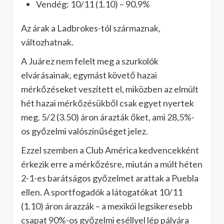
Vendég: 10/11 (1.10) – 90.9%
Az árak a Ladbrokes-tól származnak,
változhatnak.
A Juárez nem felelt meg a szurkolók
elvárásainak, egymást követő hazai
mérkőzéseket veszített el, miközben az elmúlt
hét hazai mérkőzésükből csak egyet nyertek
meg. 5/2 (3.50) áron árazták őket, ami 28,5%-
os győzelmi valószínűséget jelez.
Ezzel szemben a Club América kedvencekként
érkezik erre a mérkőzésre, miután a múlt héten
2-1-es barátságos győzelmet arattak a Puebla
ellen. A sportfogadók a látogatókat 10/11
(1.10) áron árazzák – a mexikói legsikeresebb
csapat 90%-os győzelmi eséllyel lép pályára