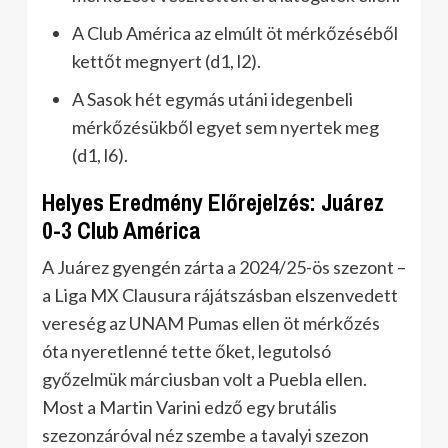
A Club América az elmúlt öt mérkőzéséből
kettőt megnyert (d1, l2).
A Sasok hét egymás utáni idegenbeli
mérkőzésükből egyet sem nyertek meg
(d1, l6).
Helyes Eredmény Előrejelzés: Juárez
0-3 Club América
A Juárez gyengén zárta a 2024/25-ös szezont –
a Liga MX Clausura rájátszásban elszenvedett
vereség az UNAM Pumas ellen öt mérkőzés
óta nyeretlenné tette őket, legutolsó
győzelmük márciusban volt a Puebla ellen.
Most a Martin Varini edző egy brutális
szezonzáróval néz szembe a tavalyi szezon