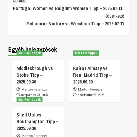
Post
Korábbi
Portugal Women vs Belgium Women Tipp – 2025.07.11
Navigation
Következő
Melbourne Victory vs Wrexham Tipp – 2025.07.11
Egyéb bejegyzések
Mai Foci tippek
Mai Foci tippek
Middlesbrough vs
Kairat Almaty vs
Stoke Tipp –
Real Madrid Tipp –
2025.09.30
2025.09.30
Marton Ferenczi
Marton Ferenczi
szeptember 29, 2025
szeptember 29, 2025
Mai Foci tippek
Sheff Utd vs
Southampton Tipp –
2025.09.30
Marton Ferenczi