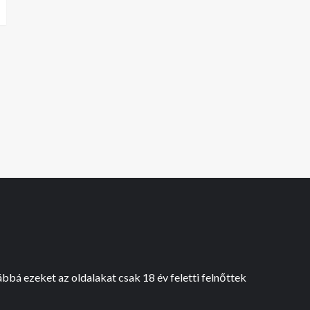
bbá ezeket az oldalakat csak 18 év feletti felnőttek