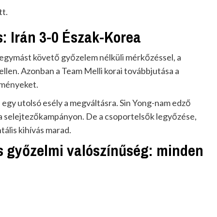
tt.
: Irán 3-0 Észak-Korea
 egymást követő győzelem nélküli mérkőzéssel, a
 ellen. Azonban a Team Melli korai továbbjutása a
dményeket.
 egy utolsó esély a megváltásra. Sin Yong-nam edző
a selejtezőkampányon. De a csoportelsők legyőzése,
ális kihívás marad.
és győzelmi valószínűség: minden