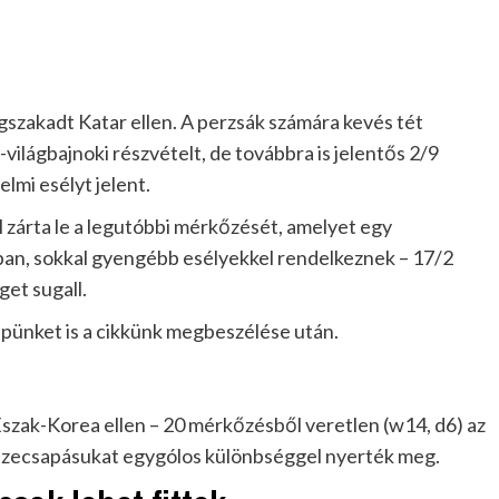
gszakadt Katar ellen. A perzsák számára kevés tét
világbajnoki részvételt, de továbbra is jelentős 2/9
lmi esélyt jelent.
l zárta le a legutóbbi mérkőzését, amelyet egy
ban, sokkal gyengébb esélyekkel rendelkeznek – 17/2
get sugall.
ippünket is a cikkünk megbeszélése után.
Észak-Korea ellen – 20 mérkőzésből veretlen (w14, d6) az
összecsapásukat egygólos különbséggel nyerték meg.