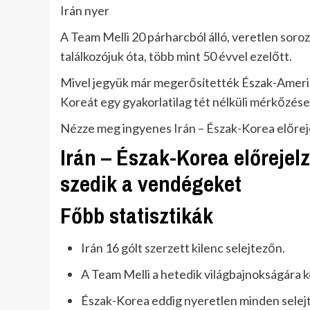
Irán nyer
A Team Melli 20 párharcból álló, veretlen sor
találkozójuk óta, több mint 50 évvel ezelőtt.
Mivel jegyük már megerősítették Észak-Amerik
Koreát egy gyakorlatilag tét nélküli mérkőzés
Nézze meg ingyenes Irán – Észak-Korea előrej
Irán – Észak-Korea előrejel
szedik a vendégeket
Főbb statisztikák
Irán 16 gólt szerzett kilenc selejtezőn.
A Team Melli a hetedik világbajnokságára k
Észak-Korea eddig nyeretlen minden selejte