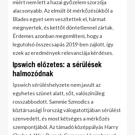
miért nem lett a hazai győzelem szorzója
alacsonyabb. Az elmúlt öt mérkőzésükből a
Blades egyet sem veszítettek el, hármat
megnyertek, és kettőt döntetlennel zártak.
Érdemes azonban megemlíteni, hogy a
legutolsó összecsapás 2019-ben zajlott, így
ezek az eredmények relevanciája kérdéses.
Ipswich előzetes: a sérülések
halmozódnak
Ipswich sérüléshelyzete nem javult az
egyhetes szünet alatt, sőt, valószínűleg
rosszabbodott. Sammie Szmodics a
köztársasági Írország válogatottjában sérülést
szenvedett, és most kétséges a mérkőzés
szempontjából. Az támadó középpályás Harry