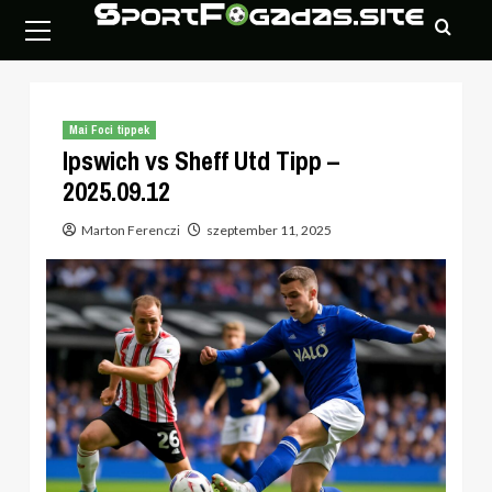
Skip
Primary
to
Menu
content
Mai Foci tippek
Ipswich vs Sheff Utd Tipp –
2025.09.12
Marton Ferenczi
szeptember 11, 2025