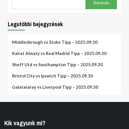
Keresés
Legutóbbi bejegyzések
Middlesbrough vs Stoke Tipp – 2025.09.30
Kairat Almaty vs Real Madrid Tipp – 2025.09.30
Sheff Utd vs Southampton Tipp – 2025.09.30
Bristol City vs Ipswich Tipp – 2025.09.30
Galatasaray vs Liverpool Tipp – 2025.09.30
Kik vagyunk mi?