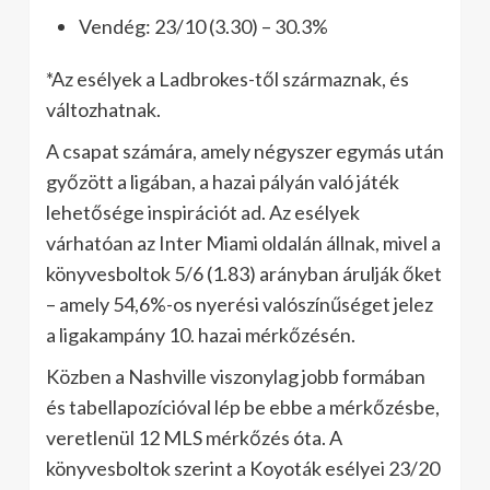
Vendég: 23/10 (3.30) – 30.3%
*Az esélyek a Ladbrokes-től származnak, és
változhatnak.
A csapat számára, amely négyszer egymás után
győzött a ligában, a hazai pályán való játék
lehetősége inspirációt ad. Az esélyek
várhatóan az Inter Miami oldalán állnak, mivel a
könyvesboltok 5/6 (1.83) arányban árulják őket
– amely 54,6%-os nyerési valószínűséget jelez
a ligakampány 10. hazai mérkőzésén.
Közben a Nashville viszonylag jobb formában
és tabellapozícióval lép be ebbe a mérkőzésbe,
veretlenül 12 MLS mérkőzés óta. A
könyvesboltok szerint a Koyoták esélyei 23/20