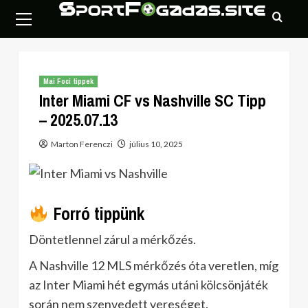
Skip
Primary
to
Menu
content
Mai Foci tippek
Inter Miami CF vs Nashville SC Tipp
– 2025.07.13
Marton Ferenczi
július 10, 2025
Forró tippünk
Döntetlennel zárul a mérkőzés.
A Nashville 12 MLS mérkőzés óta veretlen, míg
az Inter Miami hét egymás utáni kölcsönjáték
során nem szenvedett vereséget.