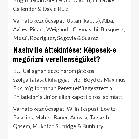
Bright, Noah Allen & Gonzalo Lujan, Drake
Callender & David Ruiz.
Várható kezdőcsapat: Ustari (kapus), Alba,
Aviles, Picart, Weigandt, Cremaschi, Busquets,
Messi, Rodriguez, Segovia & Suarez.
Nashville áttekintése: Képesek-e
megőrizni veretlenségüket?
B.J. Callaghan edző három játékos
szolgáltatását kihagyja: Tyler Boyd és Maximus
Ekk, míg Jonathan Perez felfüggesztett a
Philadelphia Union ellen kapott piros lap miatt.
Várható kezdőcsapat: Willis (kapus), Lovitz,
Palacios, Maher, Bauer, Acosta, Tagseth,
Qasem, Mukhtar, Surridge & Bunbury.