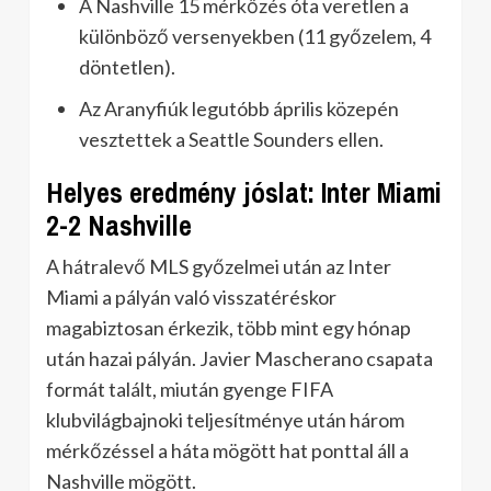
A Nashville 15 mérkőzés óta veretlen a
különböző versenyekben (11 győzelem, 4
döntetlen).
Az Aranyfiúk legutóbb április közepén
vesztettek a Seattle Sounders ellen.
Helyes eredmény jóslat: Inter Miami
2-2 Nashville
A hátralevő MLS győzelmei után az Inter
Miami a pályán való visszatéréskor
magabiztosan érkezik, több mint egy hónap
után hazai pályán. Javier Mascherano csapata
formát talált, miután gyenge FIFA
klubvilágbajnoki teljesítménye után három
mérkőzéssel a háta mögött hat ponttal áll a
Nashville mögött.