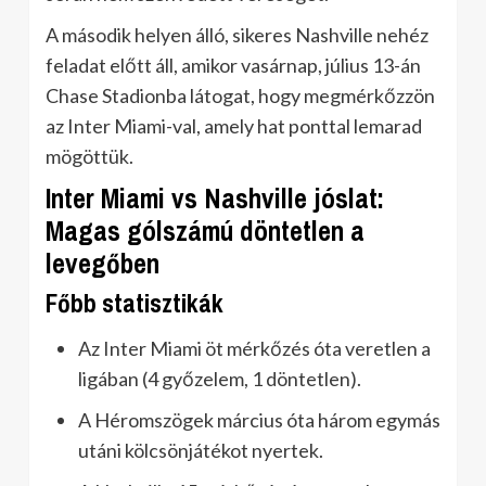
A második helyen álló, sikeres Nashville nehéz
feladat előtt áll, amikor vasárnap, július 13-án
Chase Stadionba látogat, hogy megmérkőzzön
az Inter Miami-val, amely hat ponttal lemarad
mögöttük.
Inter Miami vs Nashville jóslat:
Magas gólszámú döntetlen a
levegőben
Főbb statisztikák
Az Inter Miami öt mérkőzés óta veretlen a
ligában (4 győzelem, 1 döntetlen).
A Héromszögek március óta három egymás
utáni kölcsönjátékot nyertek.