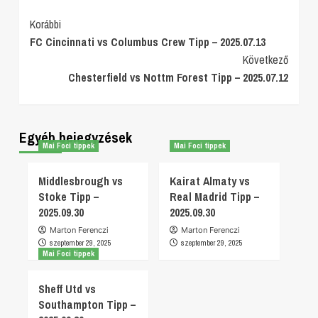
Post
Korábbi
FC Cincinnati vs Columbus Crew Tipp – 2025.07.13
Navigation
Következő
Chesterfield vs Nottm Forest Tipp – 2025.07.12
Egyéb bejegyzések
Mai Foci tippek
Mai Foci tippek
Middlesbrough vs
Kairat Almaty vs
Stoke Tipp –
Real Madrid Tipp –
2025.09.30
2025.09.30
Marton Ferenczi
Marton Ferenczi
szeptember 29, 2025
szeptember 29, 2025
Mai Foci tippek
Sheff Utd vs
Southampton Tipp –