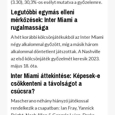
(3.30), 30,3%-os esélyt mutatva a győzelemre.
Legutóbbi egymás elleni
mérkőzések: Inter Miami a
rugalmassága
A hét korábbi kölcsönjátékukból az Inter Miami
négy alkalommal győzött, míg a másik három
alkalommal döntetlent játszottak. A Nashville
az első kölcsönjáték győzelmét keresik 2023.
május 18. óta.
Inter Miami áttekintése: Képesek-e
csökkenteni a távolságot a
csúcsra?
Mascherano néhány hiányzó játékossal
rendelkezik a csapatban: Ian Fray, Yannick