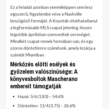
Ez a feladat azonban semmiképpen sem lesz
egyszerű, figyelembe véve a Nashville
lenyűgöző formáját. A Koyoták vitathatatlanul
a legformásabb MLS csapat jelenleg, hiszen
legutóbb áprilisban szenvedtek vereséget.
Mindkét csapat remek formában van, és egy
szoros döntetlenre számítunk, amely lezárja a
számlát Miamiban.
Mérkőzés előtti esélyek és
győzelem valószínűsége: A
könyvesboltok Mascherano
embereit támogatják
Hazai: 5/6 (1.83) – 54.6%
Döntetlen: 11/4 (3.75) – 26.6%