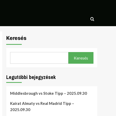
Keresés
Keresés
Legutóbbi bejegyzések
Middlesbrough vs Stoke Tipp – 2025.09.30
Kairat Almaty vs Real Madrid Tipp –
2025.09.30