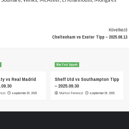
Következő
Cheltenham vs Exeter Tipp – 2025.08.13
Mai Foci tippek
aty vs Real Madrid
Sheff Utd vs Southampton Tipp
.09.30
– 2025.09.30
nczi
szeptember 29, 2025
Marton Ferenczi
szeptember 29, 2025