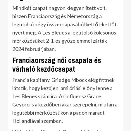
Mindkét csapat nagyon kiegyenlített volt,
hiszen Franciaország és Németország a
legutolsó négy összecsapásából kettőt-kettőt
nyert meg. A Les Bleues a legutolsó kölcsönös
mérkőzésüket 2-1-es győzelemmel zárták
2024 februárjában.
Franciaország női csapata és
várható kezdőcsapat
Francia kapitány, Griedge Mbock elég fittnek
látszik, hogy kezdjen, ami óriási előny lenne a
Les Bleues számára. Az influensz Grace
Geyoro is a kezdőben akar szerepelni, miután a
legutóbbi mérkőzésükön a padon maradt
Hollandiával szemben.