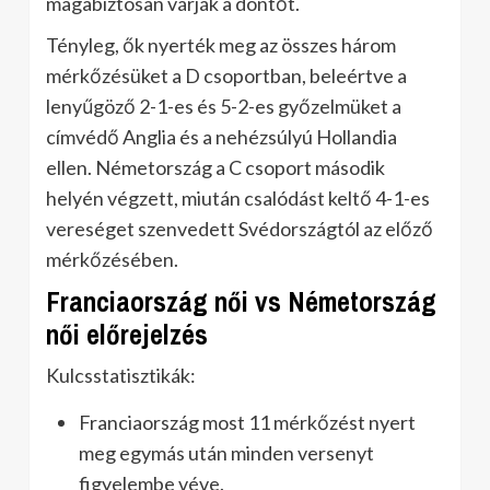
magabiztosan várják a döntőt.
Tényleg, ők nyerték meg az összes három
mérkőzésüket a D csoportban, beleértve a
lenyűgöző 2-1-es és 5-2-es győzelmüket a
címvédő Anglia és a nehézsúlyú Hollandia
ellen. Németország a C csoport második
helyén végzett, miután csalódást keltő 4-1-es
vereséget szenvedett Svédországtól az előző
mérkőzésében.
Franciaország női vs Németország
női előrejelzés
Kulcsstatisztikák:
Franciaország most 11 mérkőzést nyert
meg egymás után minden versenyt
figyelembe véve.