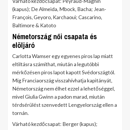
Várható kezdőcsapat: Peyraud-Magnin
(kapus); De Almeida, Mbock, Bacha; Jean-
François, Geyoro, Karchaoui; Cascarino,
Baltimore & Katoto
Németország női csapata és
elöljáró
Carlotta Wamser egy egyenes piros lap miatt
eltiltásra számíthat, miután a legutóbbi
mérkőzésen piros lapot kapott Svédországtól.
Míg Franciaország visszahívhatja kapitányát,
Németország nem élhet ezzel a lehetőséggel,
mivel Giulia Gwinn a padon marad, miután
térdsérülést szenvedett Lengyelország ellen a
tornán.
Várható kezdőcsapat: Berger (kapus);