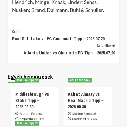
Hendrich, Minge, Knaak, Linder; Senss,
Nusken; Brand, Dallmann, Buhl & Schuller.
Post
Korábbi
Real Salt Lake vs FC Cincinnati Tipp – 2025.07.20
Navigation
Következő
Atlanta United vs Charlotte FC Tipp – 2025.07.20
Egyéb bejegyzések
Mai Foci tippek
Mai Foci tippek
Middlesbrough vs
Kairat Almaty vs
Stoke Tipp –
Real Madrid Tipp –
2025.09.30
2025.09.30
Marton Ferenczi
Marton Ferenczi
szeptember 29, 2025
szeptember 29, 2025
Mai Foci tippek