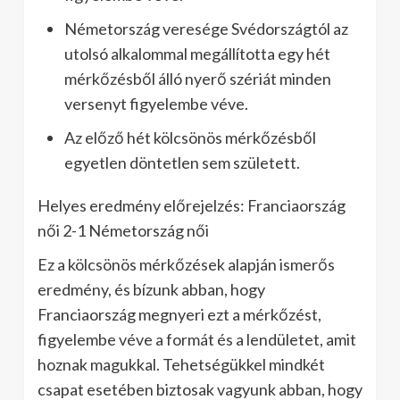
Németország veresége Svédországtól az
utolsó alkalommal megállította egy hét
mérkőzésből álló nyerő szériát minden
versenyt figyelembe véve.
Az előző hét kölcsönös mérkőzésből
egyetlen döntetlen sem született.
Helyes eredmény előrejelzés: Franciaország
női 2-1 Németország női
Ez a kölcsönös mérkőzések alapján ismerős
eredmény, és bízunk abban, hogy
Franciaország megnyeri ezt a mérkőzést,
figyelembe véve a formát és a lendületet, amit
hoznak magukkal. Tehetségükkel mindkét
csapat esetében biztosak vagyunk abban, hogy