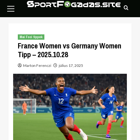
Skip
Primary
to
Menu
content
Mai Foci tippek
France Women vs Germany Women
Tipp – 2025.10.28
Marton Ferenczi
július 17, 2025