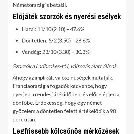
Németország is betalál.
Előjáték szorzók és nyerési esélyek
Hazai: 11/10 (2.10) – 47.6%
Döntetlen: 5/2 (3.50) – 28.6%
Vendég: 23/10 (3.30) – 30.3%
Szorzók a Ladbrokes-től, változás alatt állnak.
Ahogy az implikált valószínűségek mutatják,
Franciaország a fogadók kedvence, hogy
nyerjen a rendes játékidőben, és előrelépjen a
döntőbe. Érdekesség, hogy egy német
győzelem a döntetlen felett értékelődik a 90
perc után.
Legfrissebb kölcsönös mérkőzések