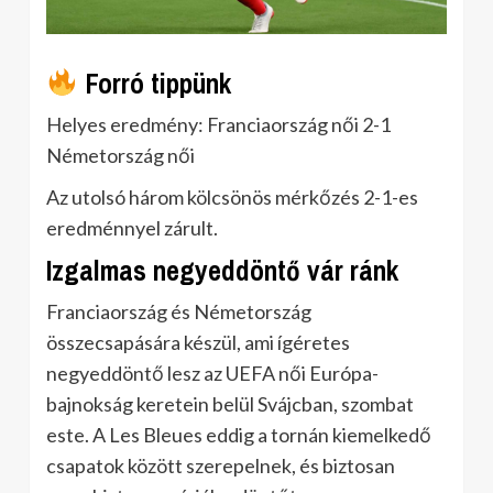
Forró tippünk
Helyes eredmény: Franciaország női 2-1
Németország női
Az utolsó három kölcsönös mérkőzés 2-1-es
eredménnyel zárult.
Izgalmas negyeddöntő vár ránk
Franciaország és Németország
összecsapására készül, ami ígéretes
negyeddöntő lesz az UEFA női Európa-
bajnokság keretein belül Svájcban, szombat
este. A Les Bleues eddig a tornán kiemelkedő
csapatok között szerepelnek, és biztosan