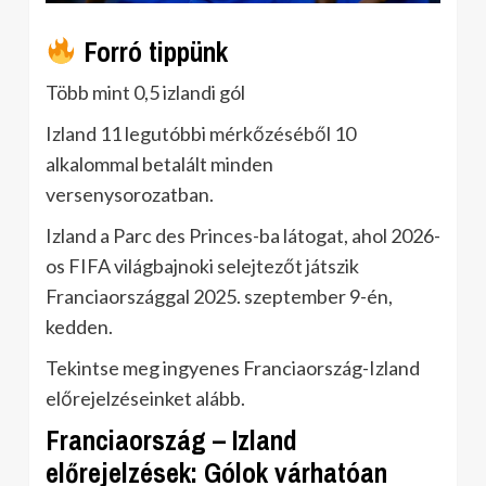
Forró tippünk
Több mint 0,5 izlandi gól
Izland 11 legutóbbi mérkőzéséből 10
alkalommal betalált minden
versenysorozatban.
Izland a Parc des Princes-ba látogat, ahol 2026-
os FIFA világbajnoki selejtezőt játszik
Franciaországgal 2025. szeptember 9-én,
kedden.
Tekintse meg ingyenes Franciaország-Izland
előrejelzéseinket alább.
Franciaország – Izland
előrejelzések: Gólok várhatóan