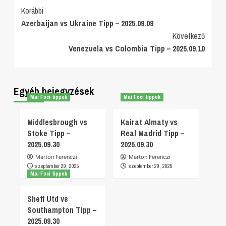
Post
Korábbi
Azerbaijan vs Ukraine Tipp – 2025.09.09
Navigation
Következő
Venezuela vs Colombia Tipp – 2025.09.10
Egyéb bejegyzések
Mai Foci tippek
Mai Foci tippek
Middlesbrough vs
Kairat Almaty vs
Stoke Tipp –
Real Madrid Tipp –
2025.09.30
2025.09.30
Marton Ferenczi
Marton Ferenczi
szeptember 29, 2025
szeptember 29, 2025
Mai Foci tippek
Sheff Utd vs
Southampton Tipp –
2025.09.30