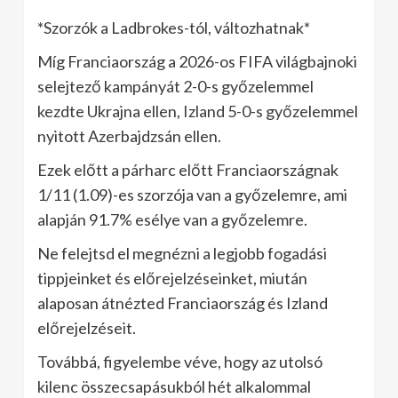
*Szorzók a Ladbrokes-tól, változhatnak*
Míg Franciaország a 2026-os FIFA világbajnoki
selejtező kampányát 2-0-s győzelemmel
kezdte Ukrajna ellen, Izland 5-0-s győzelemmel
nyitott Azerbajdzsán ellen.
Ezek előtt a párharc előtt Franciaországnak
1/11 (1.09)-es szorzója van a győzelemre, ami
alapján 91.7% esélye van a győzelemre.
Ne felejtsd el megnézni a legjobb fogadási
tippjeinket és előrejelzéseinket, miután
alaposan átnézted Franciaország és Izland
előrejelzéseit.
Továbbá, figyelembe véve, hogy az utolsó
kilenc összecsapásukból hét alkalommal