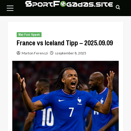
Skip
Primary
to
Menu
content
Mai Foci tippek
France vs Iceland Tipp – 2025.09.09
Marton Ferenczi
szeptember 8, 2025