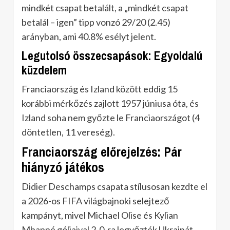
mindkét csapat betalált, a „mindkét csapat
betalál – igen” tipp vonzó 29/20 (2.45)
arányban, ami 40.8% esélyt jelent.
Legutolsó összecsapások: Egyoldalú
küzdelem
Franciaország és Izland között eddig 15
korábbi mérkőzés zajlott 1957 júniusa óta, és
Izland soha nem győzte le Franciaországot (4
döntetlen, 11 vereség).
Franciaország előrejelzés: Pár
hiányzó játékos
Didier Deschamps csapata stílusosan kezdte el
a 2026-os FIFA világbajnoki selejtező
kampányt, mivel Michael Olise és Kylian
Mbappé góljaival 2-0-ra legyőzték Ukrajnát