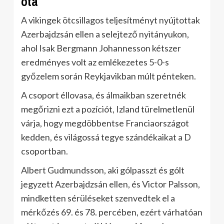
óta
A vikingek ötcsillagos teljesítményt nyújtottak
Azerbajdzsán ellen a selejtező nyitányukon,
ahol Isak Bergmann Johannesson kétszer
eredményes volt az emlékezetes 5-0-s
győzelem során Reykjavikban múlt pénteken.
A csoport éllovasa, és álmaikban szeretnék
megőrizni ezt a pozíciót, Izland türelmetlenül
várja, hogy megdöbbentse Franciaországot
kedden, és világossá tegye szándékaikat a D
csoportban.
Albert Gudmundsson, aki gólpasszt és gólt
jegyzett Azerbajdzsán ellen, és Victor Palsson,
mindketten sérüléseket szenvedtek el a
mérkőzés 69. és 78. percében, ezért várhatóan