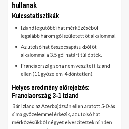
hullanak
Kulcsstatisztikák
Izland legutóbbi hat mérkőzéséből
legalább három gól született öt alkalommal.
Az utolsó hat összecsapásukból öt
alkalommal a 3,5 gól határt túllépték.
Franciaország soha nem veszített Izland
ellen (11 győzelem, 4 döntetlen).
Helyes eredmény előrejelzés:
Franciaország 3-1 Izland
Bár Izland az Azerbajdzsán ellen aratott 5-0-ás
sima győzelemmel érkezik, az utolsó hat
mérkőzésükből négyet elveszítettek minden