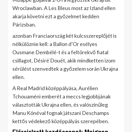
Wroclawban. A Les Bleus most az Izland ellen
akarja követni ezt a győzelmet kedden
Párizsban.
azonban Franciaország két kulcsszereplőjét is
nélkülöznie kell: a Ballon d’Or esélyes
Ousmane Dembélé-t és a feltörekvő fiatal
csillagot, Désiré Douét, akik mindketten izom
sérülést szenvedtek a győzelem során Ukrajna
ellen.
A Real Madrid középpályása, Aurélien
Tchouaméni emberét a meccs legjobbjának
választották Ukrajna ellen, és valószínűleg
Manu Kónéval fognak játszani Deschamps
kettős védekező középpályás szerepében.