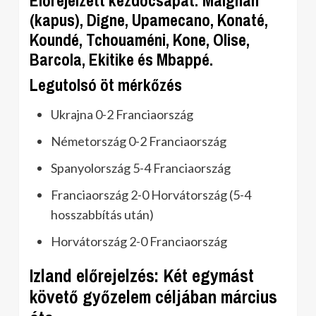
Előrejelzett kezdőcsapat: Maignan
(kapus), Digne, Upamecano, Konaté,
Koundé, Tchouaméni, Kone, Olise,
Barcola, Ekitike és Mbappé.
Legutolsó öt mérkőzés
Ukrajna 0-2 Franciaország
Németország 0-2 Franciaország
Spanyolország 5-4 Franciaország
Franciaország 2-0 Horvátország (5-4
hosszabbítás után)
Horvátország 2-0 Franciaország
Izland előrejelzés: Két egymást
követő győzelem céljában március