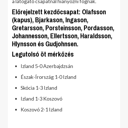
a látogató csapatnál hiányozni fognak.
Előrejelzett kezdőcsapat: Olafsson
(kapus), Bjarkason, Ingason,
Gretarsson, Porsteinsson, Pordasson,
Johannesson, Ellertsson, Haraldsson,
Hlynsson és Gudjohnsen.
Legutolsó öt mérkőzés
Izland 5-0 Azerbajdzsán
Észak-Írország 1-0 Izland
Skócia 1-3 Izland
Izland 1-3 Koszovó
Koszovó 2-1 Izland