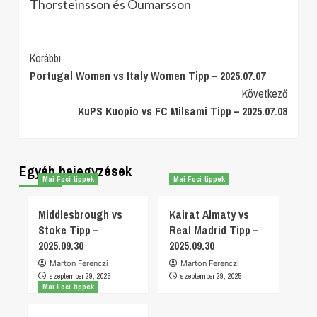
Thorsteinsson és Oumarsson
Post
Korábbi
Portugal Women vs Italy Women Tipp – 2025.07.07
Navigation
Következő
KuPS Kuopio vs FC Milsami Tipp – 2025.07.08
Egyéb bejegyzések
Mai Foci tippek
Mai Foci tippek
Middlesbrough vs
Kairat Almaty vs
Stoke Tipp –
Real Madrid Tipp –
2025.09.30
2025.09.30
Marton Ferenczi
Marton Ferenczi
szeptember 29, 2025
szeptember 29, 2025
Mai Foci tippek