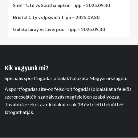
Sheff Utd vs Southampton Tipp – 2025.09.30
Bristol City vs Ipswich Tipp – 2025.09.30
Galatasaray vs Liverpool Tipp – 2025.09.30
Kik vagyunk mi?
Speciális sportfogadás oldalak hálózata Magyarországon:
A sportfogadas.site-on felsorolt fogadási oldalakat a felelős
szerencsejáték-szabályozás megfelelően szabályozza.
Továbbá ezeket az oldalakat csak 18 év feletti felnőttek
látogathatják.