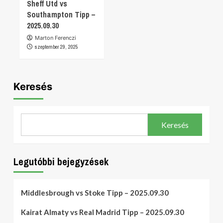
Sheff Utd vs
Southampton Tipp –
2025.09.30
Marton Ferenczi
szeptember 29, 2025
Keresés
Keresés
Legutóbbi bejegyzések
Middlesbrough vs Stoke Tipp – 2025.09.30
Kairat Almaty vs Real Madrid Tipp – 2025.09.30