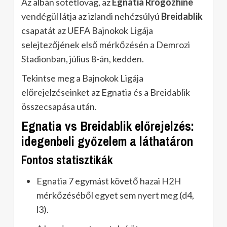
Az albán sötétlovag, az
Egnatia Rrogozhine
vendégül látja az izlandi nehézsúlyú
Breidablik
csapatát az UEFA Bajnokok Ligája
selejtezőjének első mérkőzésén a Demrozi
Stadionban, július 8-án, kedden.
Tekintse meg a Bajnokok Ligája
előrejelzéseinket az Egnatia és a Breidablik
összecsapása után.
Egnatia vs Breidablik előrejelzés:
idegenbeli győzelem a láthatáron
Fontos statisztikák
Egnatia 7 egymást követő hazai H2H
mérkőzéséből egyet sem nyert meg (d4,
l3).