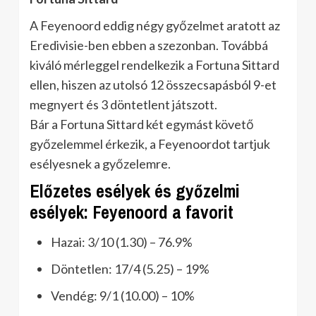
A Feyenoord eddig négy győzelmet aratott az
Eredivisie-ben ebben a szezonban. Továbbá
kiváló mérleggel rendelkezik a Fortuna Sittard
ellen, hiszen az utolsó 12 összecsapásból 9-et
megnyert és 3 döntetlent játszott.
Bár a Fortuna Sittard két egymást követő
győzelemmel érkezik, a Feyenoordot tartjuk
esélyesnek a győzelemre.
Előzetes esélyek és győzelmi
esélyek: Feyenoord a favorit
Hazai: 3/10 (1.30) – 76.9%
Döntetlen: 17/4 (5.25) – 19%
Vendég: 9/1 (10.00) – 10%