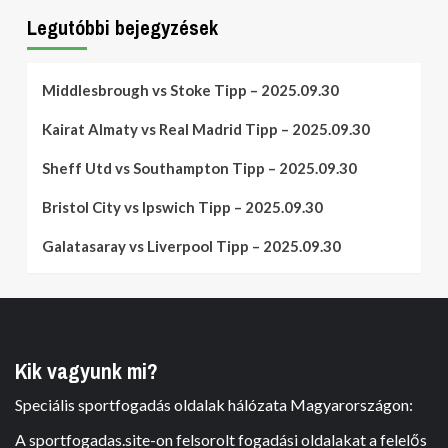
Legutóbbi bejegyzések
Middlesbrough vs Stoke Tipp – 2025.09.30
Kairat Almaty vs Real Madrid Tipp – 2025.09.30
Sheff Utd vs Southampton Tipp – 2025.09.30
Bristol City vs Ipswich Tipp – 2025.09.30
Galatasaray vs Liverpool Tipp – 2025.09.30
Kik vagyunk mi?
Speciális sportfogadás oldalak hálózata Magyarországon:
A sportfogadas.site-on felsorolt fogadási oldalakat a felelős