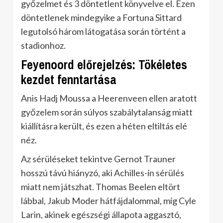
győzelmet és 3 döntetlent könyvelve el. Ezen
döntetlenek mindegyike a Fortuna Sittard
legutolsó három látogatása során történt a
stadionhoz.
Feyenoord előrejelzés: Tökéletes
kezdet fenntartása
Anis Hadj Moussa a Heerenveen ellen aratott
győzelem során súlyos szabálytalanság miatt
kiállításra került, és ezen a héten eltiltás elé
néz.
Az sérüléseket tekintve Gernot Trauner
hosszú távú hiányzó, aki Achilles-ín sérülés
miatt nem játszhat. Thomas Beelen eltört
lábbal, Jakub Moder hátfájdalommal, míg Cyle
Larin, akinek egészségi állapota aggasztó,