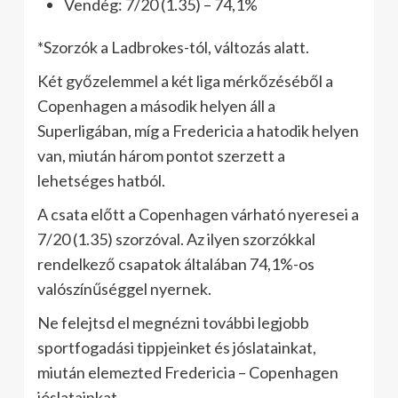
Vendég: 7/20 (1.35) – 74,1%
*Szorzók a Ladbrokes-tól, változás alatt.
Két győzelemmel a két liga mérkőzéséből a
Copenhagen a második helyen áll a
Superligában, míg a Fredericia a hatodik helyen
van, miután három pontot szerzett a
lehetséges hatból.
A csata előtt a Copenhagen várható nyeresei a
7/20 (1.35) szorzóval. Az ilyen szorzókkal
rendelkező csapatok általában 74,1%-os
valószínűséggel nyernek.
Ne felejtsd el megnézni további legjobb
sportfogadási tippjeinket és jóslatainkat,
miután elemezted Fredericia – Copenhagen
jóslatainkat.