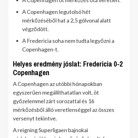
A Copenhagen legutolsó hét
mérkőzéséből hat a 2,5 gólvonal alatt
végződött.
A Fredericia soha nem tudta legyőzni a
Copenhagen-t.
Helyes eredmény jóslat: Fredericia 0-2
Copenhagen
A Copenhagen az utóbbi hónapokban
egyszerűen megállíthatatlan volt, öt
győzelemmel zárt sorozattal és 16
mérkőzésből álló veretlenséggel az összes
versenyt tekintve.
A reigning Superligaen bajnokai