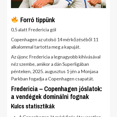
Forró tippünk
0,5 alatt Fredericia gól
Copenhagen az utolsó 14 mérkőzéséből 11
alkalommal tartotta meg a kapuját.
Az újonc Fredericia a legnagyobb kihívásával
néz szembe, amikor a dán Superligában
pénteken, 2025. augusztus 1-jén a Monjasa
Parkban fogadja a Copenhagen csapatát.
Fredericia – Copenhagen jóslatok:
a vendégek dominálni fognak
Kulcs statisztikák
A Copenhagen öt mérkőzés óta veretlen.