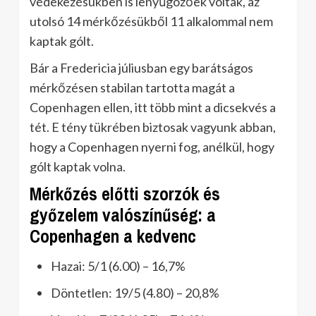
védekezésükben is lenyűgözőek voltak, az
utolsó 14 mérkőzésükből 11 alkalommal nem
kaptak gólt.
Bár a Fredericia júliusban egy barátságos
mérkőzésen stabilan tartotta magát a
Copenhagen ellen, itt több mint a dicsekvés a
tét. E tény tükrében biztosak vagyunk abban,
hogy a Copenhagen nyerni fog, anélkül, hogy
gólt kaptak volna.
Mérkőzés előtti szorzók és
győzelem valószínűség: a
Copenhagen a kedvenc
Hazai: 5/1 (6.00) – 16,7%
Döntetlen: 19/5 (4.80) – 20,8%