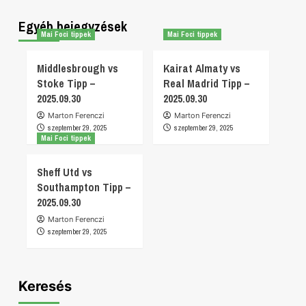
Egyéb bejegyzések
Mai Foci tippek
Mai Foci tippek
Middlesbrough vs
Kairat Almaty vs
Stoke Tipp –
Real Madrid Tipp –
2025.09.30
2025.09.30
Marton Ferenczi
Marton Ferenczi
szeptember 29, 2025
szeptember 29, 2025
Mai Foci tippek
Sheff Utd vs
Southampton Tipp –
2025.09.30
Marton Ferenczi
szeptember 29, 2025
Keresés