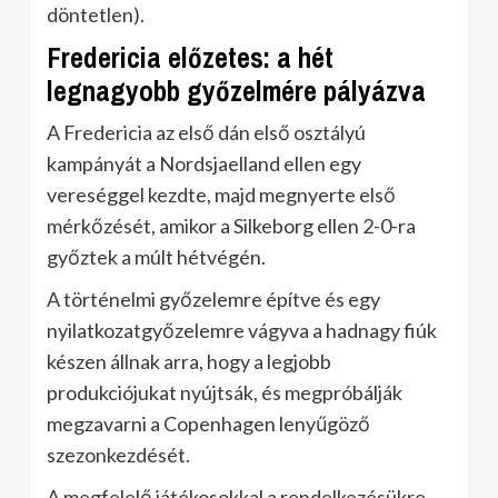
döntetlen).
Fredericia előzetes: a hét
legnagyobb győzelmére pályázva
A Fredericia az első dán első osztályú
kampányát a Nordsjaelland ellen egy
vereséggel kezdte, majd megnyerte első
mérkőzését, amikor a Silkeborg ellen 2-0-ra
győztek a múlt hétvégén.
A történelmi győzelemre építve és egy
nyilatkozatgyőzelemre vágyva a hadnagy fiúk
készen állnak arra, hogy a legjobb
produkciójukat nyújtsák, és megpróbálják
megzavarni a Copenhagen lenyűgöző
szezonkezdését.
A megfelelő játékosokkal a rendelkezésükre,