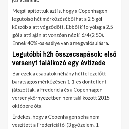
Megállapítottuk azt is, hogy a Copenhagen
legutolsó hét mérkőzéséből hat a 2,5 gól
küszöb alatt végződött. Ebből kifolyólag a 2,5
gól alatti ajánlat vonzóan néz ki 6/4 (2.50).
Ennek 40%-os esélye van a megvalósulásra.
Legutóbbi h2h összecsapások: első
versenyt találkozó egy évtizede
Bár ezek a csapatok néhány héttel ezelőtt
barátságos mérkőzésen 1-1-es döntetlent
játszottak, a Fredericia és a Copenhagen
versenykörnyezetben nem találkozott 2015
októbere óta.
Érdekes, hogy a Copenhagen soha nem
veszített a Fredericiától (3 győzelem, 1